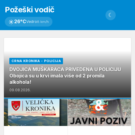
Požeški vodič
☾
☀
26°C
Vedro
8 km/h
CRNA KRONIKA - POLICIJA
DVOJICA MUŠKARACA PRIVEDENA U POLICIJU
Obojica su u krvi imala više od 2 promila
alkohola!
09.08.2026.