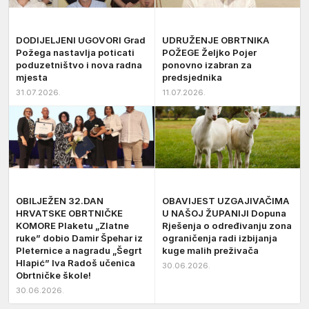
DODIJELJENI UGOVORI Grad
UDRUŽENJE OBRTNIKA
Požega nastavlja poticati
POŽEGE Željko Pojer
poduzetništvo i nova radna
ponovno izabran za
mjesta
predsjednika
31.07.2026.
11.07.2026.
OBILJEŽEN 32.DAN
OBAVIJEST UZGAJIVAČIMA
HRVATSKE OBRTNIČKE
U NAŠOJ ŽUPANIJI Dopuna
KOMORE Plaketu „Zlatne
Rješenja o određivanju zona
ruke” dobio Damir Špehar iz
ograničenja radi izbijanja
Pleternice a nagradu „Šegrt
kuge malih preživača
Hlapić” Iva Radoš učenica
30.06.2026.
Obrtničke škole!
30.06.2026.