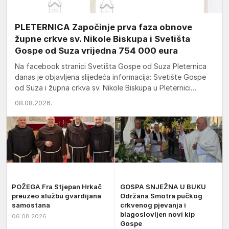
PLETERNICA Započinje prva faza obnove
župne crkve sv. Nikole Biskupa i Svetišta
Gospe od Suza vrijedna 754 000 eura
Na facebook stranici Svetišta Gospe od Suza Pleternica
danas je objavljena slijedeća informacija: Svetište Gospe
od Suza i župna crkva sv. Nikole Biskupa u Pleternici…
08.08.2026.
POŽEGA Fra Stjepan Hrkač
GOSPA SNJEŽNA U BUKU
preuzeo službu gvardijana
Održana Smotra pučkog
samostana
crkvenog pjevanja i
blagoslovljen novi kip
06.08.2026.
Gospe