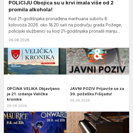
POLICIJU Obojica su u krvi imala više od 2
promila alkohola!
Kod 21-godišnjaka pronađena marihuana subotu 8.
kolovoza 2026. oko 18.20 sati na području grada Požege,
policijski službenici su kod 21-godišnjaka pronašli manju
količinu marihuane zbog…
09.08.2026.
OPĆINA VELIKA Objavljeno
JAVNI POZIV Prijavite se za
je 21. izdanje Veličke
30. požešku Fišijadu!
kronike
09.08.2026.
09.08.2026.