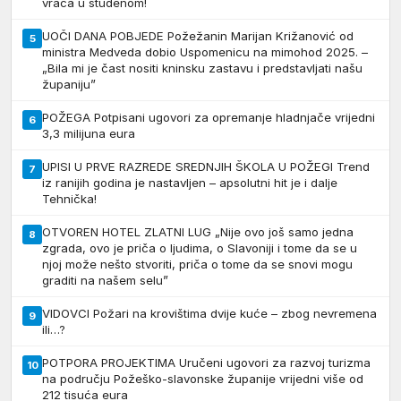
vraća u studenom!
UOČI DANA POBJEDE Požežanin Marijan Križanović od
5
ministra Medveda dobio Uspomenicu na mimohod 2025. –
„Bila mi je čast nositi kninsku zastavu i predstavljati našu
županiju”
POŽEGA Potpisani ugovori za opremanje hladnjače vrijedni
6
3,3 milijuna eura
UPISI U PRVE RAZREDE SREDNJIH ŠKOLA U POŽEGI Trend
7
iz ranijih godina je nastavljen – apsolutni hit je i dalje
Tehnička!
OTVOREN HOTEL ZLATNI LUG „Nije ovo još samo jedna
8
zgrada, ovo je priča o ljudima, o Slavoniji i tome da se u
njoj može nešto stvoriti, priča o tome da se snovi mogu
graditi na našem selu”
VIDOVCI Požari na krovištima dvije kuće – zbog nevremena
9
ili…?
POTPORA PROJEKTIMA Uručeni ugovori za razvoj turizma
10
na području Požeško-slavonske županije vrijedni više od
212 tisuća eura