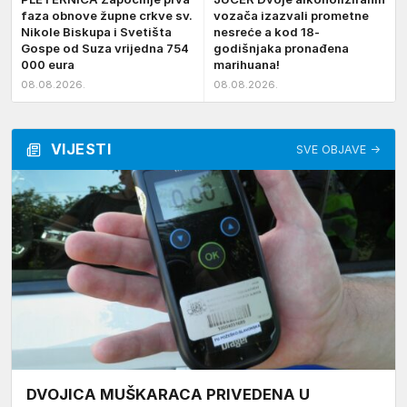
faza obnove župne crkve sv.
vozača izazvali prometne
Nikole Biskupa i Svetišta
nesreće a kod 18-
Gospe od Suza vrijedna 754
godišnjaka pronađena
000 eura
marihuana!
08.08.2026.
08.08.2026.
VIJESTI
SVE OBJAVE →
DVOJICA MUŠKARACA PRIVEDENA U