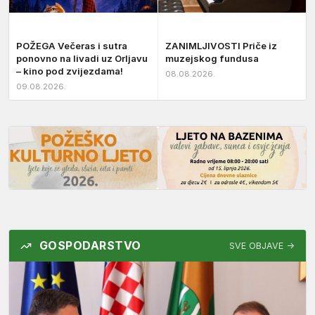
POŽEGA Večeras i sutra
ZANIMLJIVOSTI Priče iz
ponovno na livadi uz Orljavu
muzejskog fundusa
– kino pod zvijezdama!
08.08.2026.
09.08.2026.
GOSPODARSTVO
SVE OBJAVE →