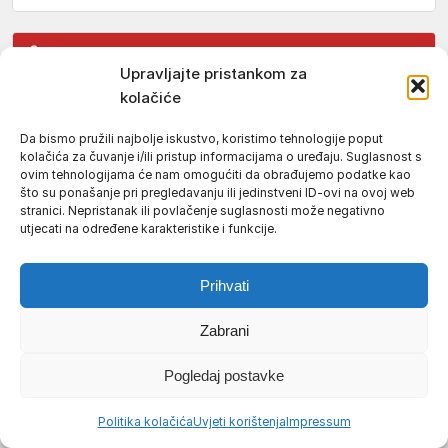
OGLASI ZA POSAO
SVI →
Upravljajte pristankom za
Traktorist / traktoristica u vinogradu
kolačiće
Kaptol
Da bismo pružili najbolje iskustvo, koristimo tehnologije poput
Radnik / radnica u metalnom pogonu
kolačića za čuvanje i/ili pristup informacijama o uređaju. Suglasnost s
Požega
ovim tehnologijama će nam omogućiti da obrađujemo podatke kao
što su ponašanje pri pregledavanju ili jedinstveni ID-ovi na ovoj web
Marketing specijalist / specijalistica
stranici. Nepristanak ili povlačenje suglasnosti može negativno
utjecati na određene karakteristike i funkcije.
Pomoćni konobar / pomoćna konobarica
Požega
Prihvati
Konobar / konobarica
Požega
Zabrani
Radnik / radnica u proizvodnji
Požega
Pogledaj postavke
Sezonski pomoćni radnik / sezonska pomoćna radnica
Politika kolačića
Uvjeti korištenja
Impressum
Pomoćni pekar / pomoćna pekarica