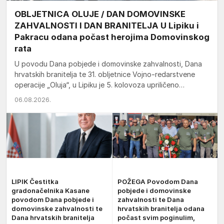
OBLJETNICA OLUJE / DAN DOMOVINSKE
ZAHVALNOSTI I DAN BRANITELJA U Lipiku i
Pakracu odana počast herojima Domovinskog
rata
U povodu Dana pobjede i domovinske zahvalnosti, Dana
hrvatskih branitelja te 31. obljetnice Vojno-redarstvene
operacije „Oluja“, u Lipiku je 5. kolovoza upriličeno
komemorativno obilježavanje u…
06.08.2026.
LIPIK Čestitka
POŽEGA Povodom Dana
gradonačelnika Kasane
pobjede i domovinske
povodom Dana pobjede i
zahvalnosti te Dana
domovinske zahvalnosti te
hrvatskih branitelja odana
Dana hrvatskih branitelja
počast svim poginulim,