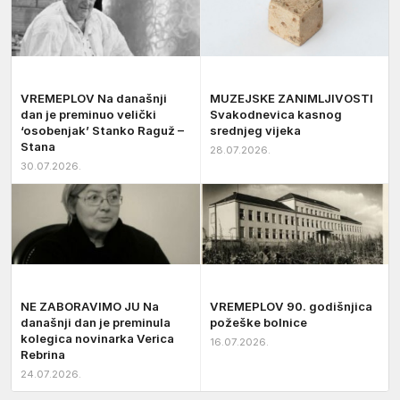
VREMEPLOV Na današnji
MUZEJSKE ZANIMLJIVOSTI
dan je preminuo velički
Svakodnevica kasnog
‘osobenjak’ Stanko Raguž –
srednjeg vijeka
Stana
28.07.2026.
30.07.2026.
NE ZABORAVIMO JU Na
VREMEPLOV 90. godišnjica
današnji dan je preminula
požeške bolnice
kolegica novinarka Verica
16.07.2026.
Rebrina
24.07.2026.