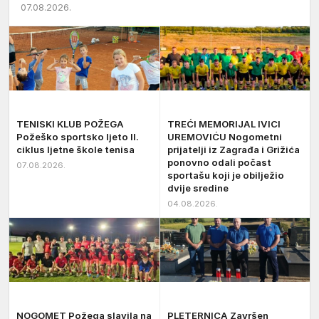
Trenkovo…
07.08.2026.
TENISKI KLUB POŽEGA
TREĆI MEMORIJAL IVICI
Požeško sportsko ljeto II.
UREMOVIĆU Nogometni
ciklus ljetne škole tenisa
prijatelji iz Zagrađa i Grižića
ponovno odali počast
07.08.2026.
sportašu koji je obilježio
dvije sredine
04.08.2026.
NOGOMET Požega slavila na
PLETERNICA Završen