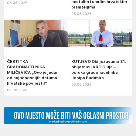
nestalim i umrlim hrvatskim
06.08.2026.
braniteljima
05.08.2026.
ČESTITKA
KUTJEVO Obilježavamo 31.
GRADONAČELNIKA
obljetnicu VRO Oluja –
MILIČEVIĆA „Ovo je jedan
poruka gradonačelnika
od najponosnijih datuma
Josipa Budimira
hrvatske povijesti!”
05.08.2026.
05.08.2026.