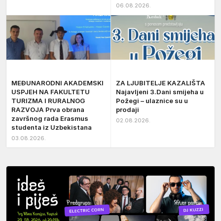
06.08.2026.
MEĐUNARODNI AKADEMSKI
ZA LJUBITELJE KAZALIŠTA
USPJEH NA FAKULTETU
Najavljeni 3.Dani smijeha u
TURIZMA I RURALNOG
Požegi – ulaznice su u
RAZVOJA Prva obrana
prodaji
završnog rada Erasmus
02.08.2026.
studenta iz Uzbekistana
03.08.2026.