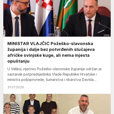
MINISTAR VLAJČIĆ Požeško-slavonska
županija i dalje bez potvrđenih slučajeva
afričke svinjske kuge, ali nema mjesta
opuštanju
U Velikoj vijećnici Požeško-slavonske županije održan je
sastanak potpredsjednika Vlade Republike Hrvatske i
ministra poljoprivrede, šumarstva i ribarstva Davida
Vlajčića s predstavnicima jedinica lokalne samouprave…
31.07.2026.