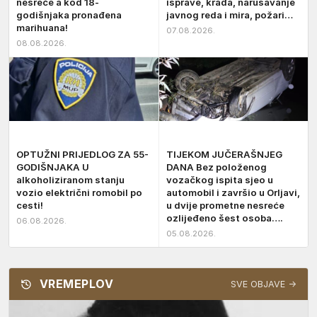
nesreće a kod 18-
isprave, krađa, narušavanje
godišnjaka pronađena
javnog reda i mira, požari…
marihuana!
07.08.2026.
08.08.2026.
OPTUŽNI PRIJEDLOG ZA 55-
TIJEKOM JUČERAŠNJEG
GODIŠNJAKA U
DANA Bez položenog
alkoholiziranom stanju
vozačkog ispita sjeo u
vozio električni romobil po
automobil i završio u Orljavi,
cesti!
u dvije prometne nesreće
ozlijeđeno šest osoba….
06.08.2026.
05.08.2026.
VREMEPLOV
SVE OBJAVE →