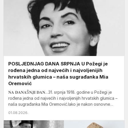
POSLJEDNJAG DANA SRPNJA U Požegi je
rođena jedna od najvećih i najvoljenijih
hrvatskih glumica – naša sugrađanka Mia
Oremović
𝐍𝐀 𝐃𝐀𝐍𝐀Š𝐍𝐉𝐈 𝐃𝐀𝐍…31. srpnja 1918. godine u Požegi je
rođena jedna od najvećih i najvoljenijih hrvatskih glumica –
naša sugrađanka Mia Oremović.Iako je nakon osnovne…
01.08.2026.