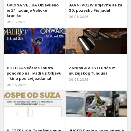
OPĆINA VELIKA Objavljeno
JAVNI POZIV Prijavite se za
je 21. izdanje Veličke
30. požešku Fišijadu!
kronike
09.08.2026.
09.08.2026.
POŽEGA Večeras i sutra
ZANIMLJIVOSTI Priče iz
ponovno na livadi uz Orljavu
muzejskog fundusa
– kino pod zvijezdama!
08.08.2026.
09.08.2026.
PLETERNICA Započinje prva
JUČER Dvoje alkoholiziranih