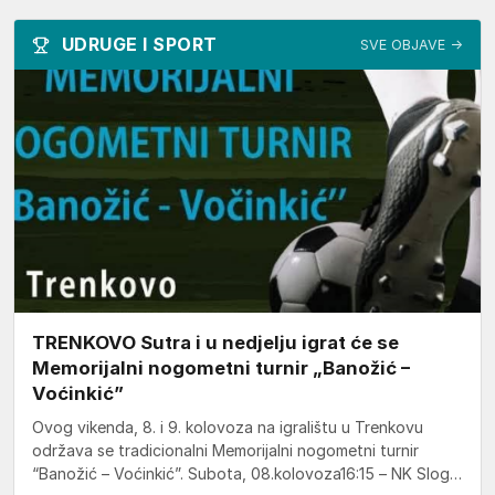
UDRUGE I SPORT
SVE OBJAVE →
TRENKOVO Sutra i u nedjelju igrat će se
Memorijalni nogometni turnir „Banožić –
Voćinkić”
Ovog vikenda, 8. i 9. kolovoza na igralištu u Trenkovu
održava se tradicionalni Memorijalni nogometni turnir
“Banožić – Voćinkić”. Subota, 08.kolovoza16:15 – NK Sloga