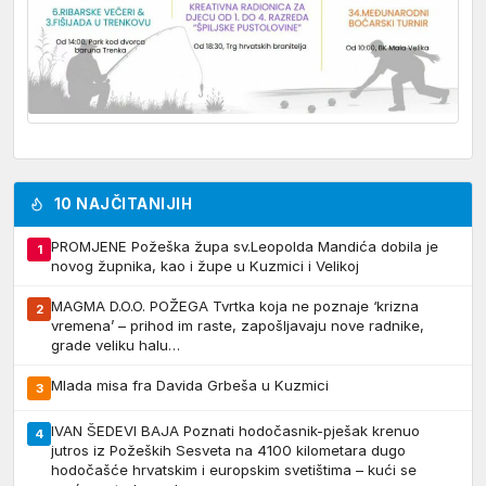
10 NAJČITANIJIH
PROMJENE Požeška župa sv.Leopolda Mandića dobila je
1
novog župnika, kao i župe u Kuzmici i Velikoj
MAGMA D.O.O. POŽEGA Tvrtka koja ne poznaje ‘krizna
2
vremena’ – prihod im raste, zapošljavaju nove radnike,
grade veliku halu…
Mlada misa fra Davida Grbeša u Kuzmici
3
IVAN ŠEDEVI BAJA Poznati hodočasnik-pješak krenuo
4
jutros iz Požeških Sesveta na 4100 kilometara dugo
hodočašće hrvatskim i europskim svetištima – kući se