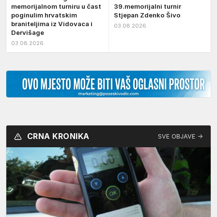
memorijalnom turniru u čast
39.memorijalni turnir
poginulim hrvatskim
Stjepan Zdenko Šivo
braniteljima iz Vidovaca i
03.08.2026.
Dervišage
03.08.2026.
CRNA KRONIKA
SVE OBJAVE →