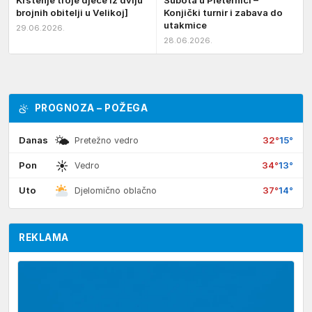
Krštenje troje djece iz dviju
Subota u Pleternici –
brojnih obitelji u Velikoj]
Konjički turnir i zabava do
utakmice
29.06.2026.
28.06.2026.
PROGNOZA – POŽEGA
🌤
Danas
32°
15°
Pretežno vedro
☀
Pon
34°
13°
Vedro
Uto
37°
14°
Djelomično oblačno
REKLAMA