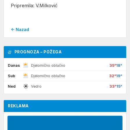
Pripremila: V.Milković
← Nazad
PROGNOZA – POŽEGA
Danas
35°
18°
Djelomično oblačno
Sub
32°
19°
Djelomično oblačno
☀
Ned
33°
15°
Vedro
REKLAMA