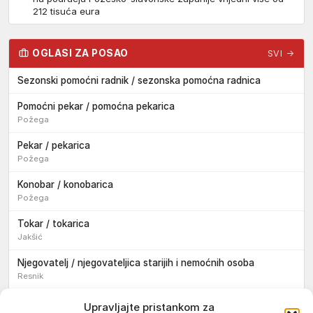
212 tisuća eura
OGLASI ZA POSAO
SVI →
Sezonski pomoćni radnik / sezonska pomoćna radnica
Pomoćni pekar / pomoćna pekarica
Požega
Pekar / pekarica
Požega
Konobar / konobarica
Požega
Tokar / tokarica
Jakšić
Njegovatelj / njegovateljica starijih i nemoćnih osoba
Resnik
Konobar / konobarica
Upravljajte pristankom za