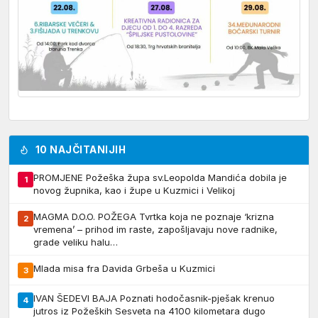
10 NAJČITANIJIH
PROMJENE Požeška župa sv.Leopolda Mandića dobila je
1
novog župnika, kao i župe u Kuzmici i Velikoj
MAGMA D.O.O. POŽEGA Tvrtka koja ne poznaje ‘krizna
2
vremena’ – prihod im raste, zapošljavaju nove radnike,
grade veliku halu…
Mlada misa fra Davida Grbeša u Kuzmici
3
IVAN ŠEDEVI BAJA Poznati hodočasnik-pješak krenuo
4
jutros iz Požeških Sesveta na 4100 kilometara dugo