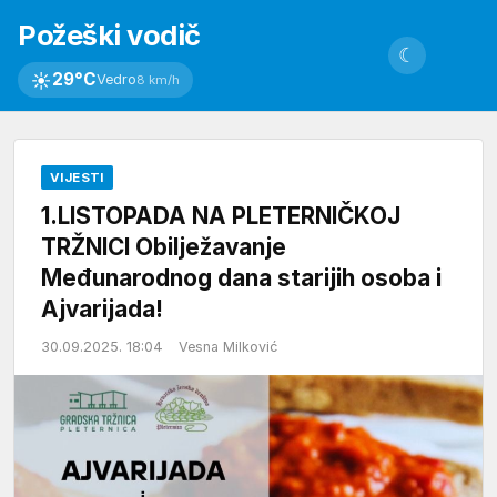
Požeški vodič
☾
☀
29°C
Vedro
8 km/h
VIJESTI
1.LISTOPADA NA PLETERNIČKOJ
TRŽNICI Obilježavanje
Međunarodnog dana starijih osoba i
Ajvarijada!
30.09.2025. 18:04
Vesna Milković