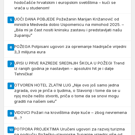
hodočašće hrvatskim i europskim svetištima – kući se
vraća u studenom!
UOČI DANA POBJEDE Požežanin Marijan Križanović od
5
ministra Medveda dobio Uspomenicu na mimohod 2025. –
„Bila mi je čast nositi kninsku zastavu i predstavljati našu
županiju”
POŽEGA Potpisani ugovori za opremanje hladnjače vrijedni
6
3,3 milijuna eura
UPISI U PRVE RAZREDE SREDNJIH ŠKOLA U POŽEGI Trend
7
iz ranijih godina je nastavljen – apsolutni hit je i dalje
Tehnička!
OTVOREN HOTEL ZLATNI LUG „Nije ovo još samo jedna
8
zgrada, ovo je priča o ljudima, o Slavoniji i tome da se u
njoj može nešto stvoriti, priča o tome da se snovi mogu
graditi na našem selu”
VIDOVCI Požari na krovištima dvije kuće – zbog nevremena
9
ili…?
POTPORA PROJEKTIMA Uručeni ugovori za razvoj turizma
10
na području Požeško-slavonske županije vrijedni više od