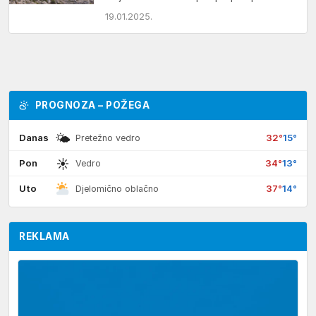
Novoj 2025. godini na izlet…
19.01.2025.
PROGNOZA – POŽEGA
🌤
Danas
32°
15°
Pretežno vedro
☀
Pon
34°
13°
Vedro
Uto
37°
14°
Djelomično oblačno
REKLAMA