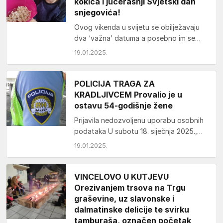
kokica i jučerašnji Svjetski dan
snjegovića!
Ovog vikenda u svijetu se obilježavaju
dva ‘važna’ datuma a posebno im se
raduju najmlađi – 18.siječnja je Svjetski
19.01.2025.
dan…
POLICIJA TRAGA ZA
KRADLJIVCEM Provalio je u
ostavu 54-godišnje žene
Prijavila nedozvoljenu uporabu osobnih
podataka U subotu 18. siječnja 2025.,
policijskim službenicima je prijavila 63-
19.01.2025.
godišnjakinja s područja Pleternice da
je…
VINCELOVO U KUTJEVU
Orezivanjem trsova na Trgu
graševine, uz slavonske i
dalmatinske delicije te svirku
tamburaša, označen početak