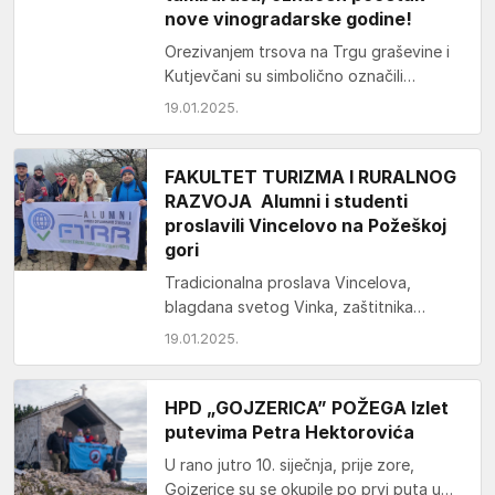
nove vinogradarske godine!
Orezivanjem trsova na Trgu graševine i
Kutjevčani su simbolično označili
početak radova u vinogradima. Domaćim
19.01.2025.
vinogradarima su se pridružili i…
FAKULTET TURIZMA I RURALNOG
RAZVOJA Alumni i studenti
proslavili Vincelovo na Požeškoj
gori
Tradicionalna proslava Vincelova,
blagdana svetog Vinka, zaštitnika
vinograda, i ove je godine okupila brojne
19.01.2025.
Požežane i njihove goste na
obroncima…
HPD „GOJZERICA” POŽEGA Izlet
putevima Petra Hektorovića
U rano jutro 10. siječnja, prije zore,
Gojzerice su se okupile po prvi puta u