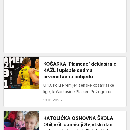
KOŠARKA ‘Plamene’ deklasirale
KAŽL i upisale sedmu
prvenstvenu pobjedu
U 13. kolu Premijer ženske košarkaške
lige, košarkašice Plamen Požege na
domaćem su terenu dočekale i uvjerljivo
19.01.2025.
svladale splitski KAŽL…
KATOLIČKA OSNOVNA ŠKOLA
Obilježili današnji Svjetski dan