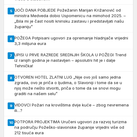
UOČI DANA POBJEDE Požežanin Marijan Križanović od
5
ministra Medveda dobio Uspomenicu na mimohod 2025. –
„Bila mi je čast nositi kninsku zastavu i predstavljati našu
županiju”
POŽEGA Potpisani ugovori za opremanje hladnjače vrijedni
6
3,3 milijuna eura
UPISI U PRVE RAZREDE SREDNJIH ŠKOLA U POŽEGI Trend
7
iz ranijih godina je nastavljen – apsolutni hit je i dalje
Tehnička!
OTVOREN HOTEL ZLATNI LUG „Nije ovo još samo jedna
8
zgrada, ovo je priča o ljudima, o Slavoniji i tome da se u
njoj može nešto stvoriti, priča o tome da se snovi mogu
graditi na našem selu”
VIDOVCI Požari na krovištima dvije kuće – zbog nevremena
9
ili…?
POTPORA PROJEKTIMA Uručeni ugovori za razvoj turizma
10
na području Požeško-slavonske županije vrijedni više od
212 tisuća eura