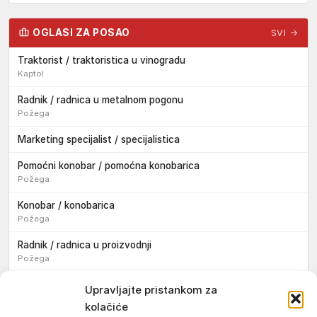
OGLASI ZA POSAO
SVI →
Traktorist / traktoristica u vinogradu
Kaptol
Radnik / radnica u metalnom pogonu
Požega
Marketing specijalist / specijalistica
Pomoćni konobar / pomoćna konobarica
Požega
Konobar / konobarica
Požega
Radnik / radnica u proizvodnji
Požega
Sezonski pomoćni radnik / sezonska pomoćna radnica
Upravljajte pristankom za
kolačiće
Pomoćni pekar / pomoćna pekarica