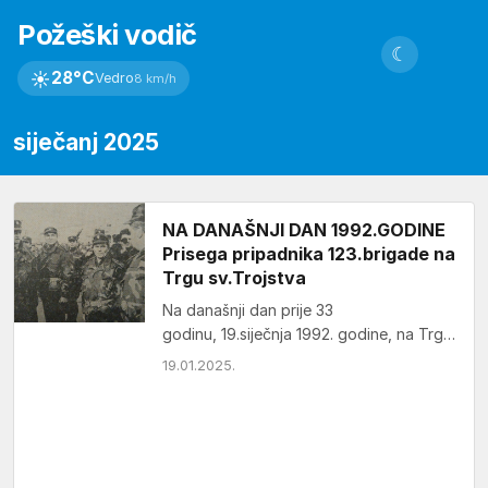
Požeški vodič
☾
☀
28°C
Vedro
8 km/h
siječanj 2025
NA DANAŠNJI DAN 1992.GODINE
Prisega pripadnika 123.brigade na
Trgu sv.Trojstva
Na današnji dan prije 33
godinu, 19.siječnja 1992. godine, na Trgu
Svetog Trojstva u Požegi održano je
19.01.2025.
svečano postrojavanje i prisega
pripadnika 123.…