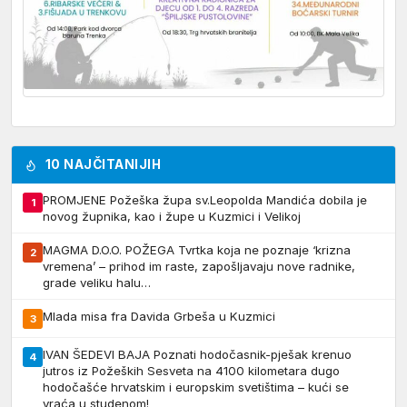
10 NAJČITANIJIH
PROMJENE Požeška župa sv.Leopolda Mandića dobila je
1
novog župnika, kao i župe u Kuzmici i Velikoj
MAGMA D.O.O. POŽEGA Tvrtka koja ne poznaje ‘krizna
2
vremena’ – prihod im raste, zapošljavaju nove radnike,
grade veliku halu…
Mlada misa fra Davida Grbeša u Kuzmici
3
IVAN ŠEDEVI BAJA Poznati hodočasnik-pješak krenuo
4
jutros iz Požeških Sesveta na 4100 kilometara dugo
hodočašće hrvatskim i europskim svetištima – kući se
vraća u studenom!