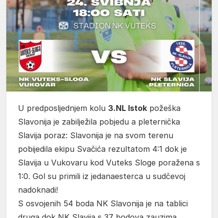
U predposljednjem kolu
3.NL Istok
požeška
Slavonija je zabilježila pobjedu a pleternička
Slavija poraz: Slavonija je na svom terenu
pobijedila ekipu Svačića rezultatom 4:1 dok je
Slavija u Vukovaru kod Vuteks Sloge poražena s
1:0. Gol su primili iz jedanaesterca u sudčevoj
nadoknadi!
S osvojenih 54 boda NK Slavonija je na tablici
druga dok NK Slavija s 37 bodova zauzima