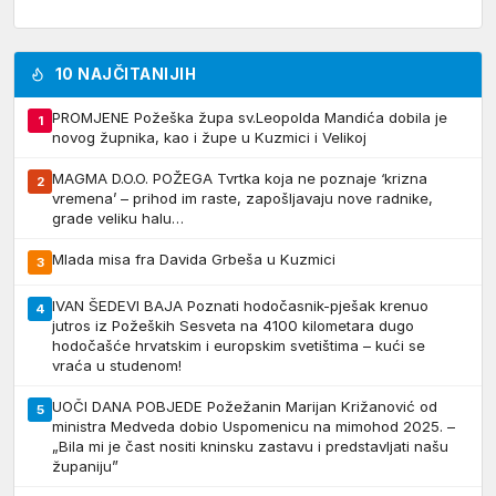
10 NAJČITANIJIH
PROMJENE Požeška župa sv.Leopolda Mandića dobila je
1
novog župnika, kao i župe u Kuzmici i Velikoj
MAGMA D.O.O. POŽEGA Tvrtka koja ne poznaje ‘krizna
2
vremena’ – prihod im raste, zapošljavaju nove radnike,
grade veliku halu…
Mlada misa fra Davida Grbeša u Kuzmici
3
IVAN ŠEDEVI BAJA Poznati hodočasnik-pješak krenuo
4
jutros iz Požeških Sesveta na 4100 kilometara dugo
hodočašće hrvatskim i europskim svetištima – kući se
vraća u studenom!
UOČI DANA POBJEDE Požežanin Marijan Križanović od
5
ministra Medveda dobio Uspomenicu na mimohod 2025. –
„Bila mi je čast nositi kninsku zastavu i predstavljati našu
županiju”