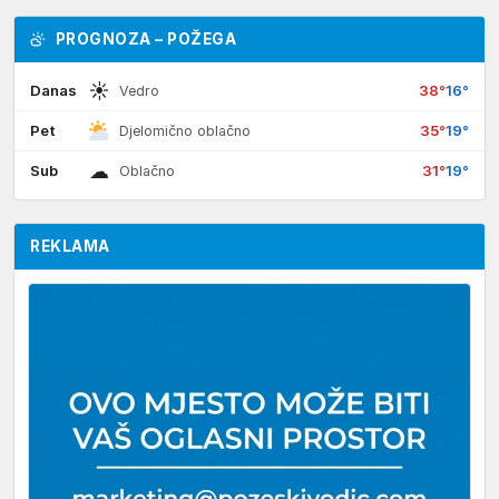
PROGNOZA – POŽEGA
☀
Danas
38°
16°
Vedro
Pet
35°
19°
Djelomično oblačno
☁
Sub
31°
19°
Oblačno
REKLAMA