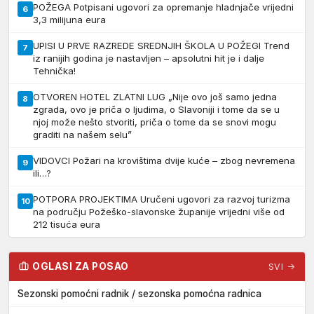
POŽEGA Potpisani ugovori za opremanje hladnjače vrijedni
6
3,3 milijuna eura
UPISI U PRVE RAZREDE SREDNJIH ŠKOLA U POŽEGI Trend
7
iz ranijih godina je nastavljen – apsolutni hit je i dalje
Tehnička!
OTVOREN HOTEL ZLATNI LUG „Nije ovo još samo jedna
8
zgrada, ovo je priča o ljudima, o Slavoniji i tome da se u
njoj može nešto stvoriti, priča o tome da se snovi mogu
graditi na našem selu”
VIDOVCI Požari na krovištima dvije kuće – zbog nevremena
9
ili…?
POTPORA PROJEKTIMA Uručeni ugovori za razvoj turizma
10
na području Požeško-slavonske županije vrijedni više od
212 tisuća eura
OGLASI ZA POSAO
SVI →
Sezonski pomoćni radnik / sezonska pomoćna radnica