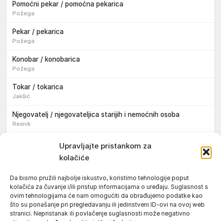
Pomoćni pekar / pomoćna pekarica
Požega
Pekar / pekarica
Požega
Konobar / konobarica
Požega
Tokar / tokarica
Jakšić
Njegovatelj / njegovateljica starijih i nemoćnih osoba
Resnik
Konobar / konobarica
Upravljajte pristankom za
Požega
kolačiće
Bravar / bravarica
Da bismo pružili najbolje iskustvo, koristimo tehnologije poput
Jakšić
kolačića za čuvanje i/ili pristup informacijama o uređaju. Suglasnost s
ovim tehnologijama će nam omogućiti da obrađujemo podatke kao
Vozač / vozačica teretnog vozila s poluprikolicom
što su ponašanje pri pregledavanju ili jedinstveni ID-ovi na ovoj web
Požega
stranici. Nepristanak ili povlačenje suglasnosti može negativno