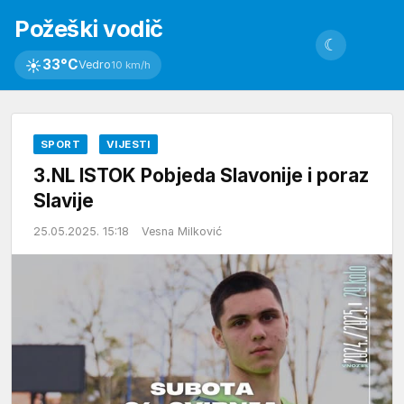
Požeški vodič
☾
☀
33°C
Vedro
10 km/h
SPORT
VIJESTI
3.NL ISTOK Pobjeda Slavonije i poraz
Slavije
25.05.2025. 15:18
Vesna Milković