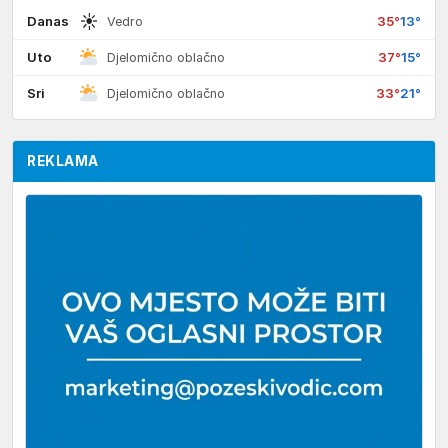
☀
Danas
35°
13°
Vedro
Uto
37°
15°
Djelomično oblačno
Sri
33°
21°
Djelomično oblačno
REKLAMA