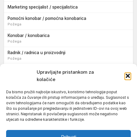
Marketing specijalist / specijalistica
Pomoćni konobar / pomoćna konobarica
Požega
Konobar / konobarica
Požega
Radnik / radnica u proizvodnji
Požega
Sezonski pomoćni radnik / sezonska pomoćna radnica
Upravljajte pristankom za
kolačiće
Pomoćni pekar / pomoćna pekarica
Požega
Da bismo pružili najbolje iskustvo, koristimo tehnologije poput
kolačića za čuvanje i/ili pristup informacijama o uređaju. Suglasnost s
Pekar / pekarica
ovim tehnologijama će nam omogućiti da obrađujemo podatke kao
Požega
što su ponašanje pri pregledavanju ili jedinstveni ID-ovi na ovoj web
stranici. Nepristanak ili povlačenje suglasnosti može negativno
Konobar / konobarica
utjecati na određene karakteristike i funkcije.
Požega
Prihvati