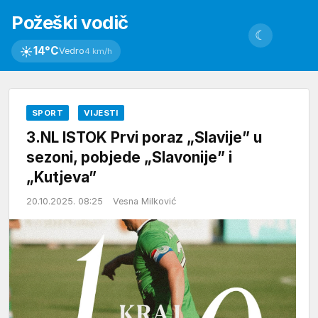
Požeški vodič
☾
☀
14°C
Vedro
4 km/h
SPORT
VIJESTI
3.NL ISTOK Prvi poraz „Slavije” u
sezoni, pobjede „Slavonije” i
„Kutjeva”
20.10.2025. 08:25
Vesna Milković