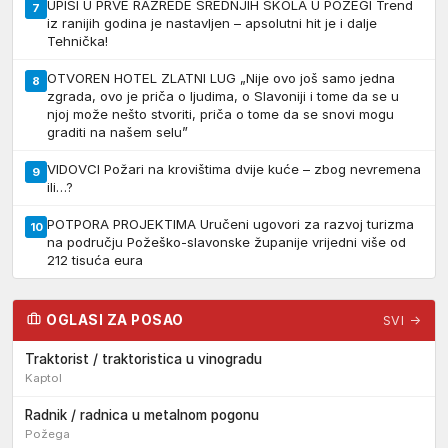
UPISI U PRVE RAZREDE SREDNJIH ŠKOLA U POŽEGI Trend
7
iz ranijih godina je nastavljen – apsolutni hit je i dalje
Tehnička!
OTVOREN HOTEL ZLATNI LUG „Nije ovo još samo jedna
8
zgrada, ovo je priča o ljudima, o Slavoniji i tome da se u
njoj može nešto stvoriti, priča o tome da se snovi mogu
graditi na našem selu”
VIDOVCI Požari na krovištima dvije kuće – zbog nevremena
9
ili…?
POTPORA PROJEKTIMA Uručeni ugovori za razvoj turizma
10
na području Požeško-slavonske županije vrijedni više od
212 tisuća eura
OGLASI ZA POSAO
SVI →
Traktorist / traktoristica u vinogradu
Kaptol
Radnik / radnica u metalnom pogonu
Požega