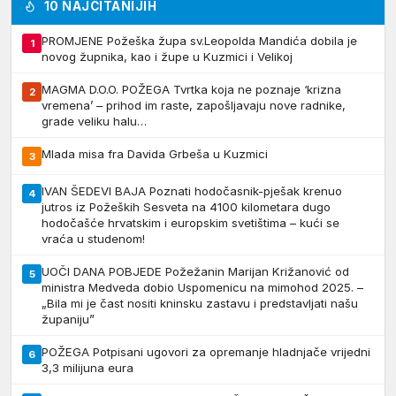
10 NAJČITANIJIH
PROMJENE Požeška župa sv.Leopolda Mandića dobila je
1
novog župnika, kao i župe u Kuzmici i Velikoj
MAGMA D.O.O. POŽEGA Tvrtka koja ne poznaje ‘krizna
2
vremena’ – prihod im raste, zapošljavaju nove radnike,
grade veliku halu…
Mlada misa fra Davida Grbeša u Kuzmici
3
IVAN ŠEDEVI BAJA Poznati hodočasnik-pješak krenuo
4
jutros iz Požeških Sesveta na 4100 kilometara dugo
hodočašće hrvatskim i europskim svetištima – kući se
vraća u studenom!
UOČI DANA POBJEDE Požežanin Marijan Križanović od
5
ministra Medveda dobio Uspomenicu na mimohod 2025. –
„Bila mi je čast nositi kninsku zastavu i predstavljati našu
županiju”
POŽEGA Potpisani ugovori za opremanje hladnjače vrijedni
6
3,3 milijuna eura