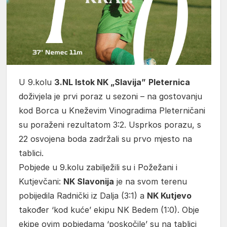
U 9.kolu
3.NL Istok NK „Slavija”
Pleternica
doživjela je prvi poraz u sezoni – na gostovanju
kod Borca u Kneževim Vinogradima Pleterničani
su poraženi rezultatom 3:2. Usprkos porazu, s
22 osvojena boda zadržali su prvo mjesto na
tablici.
Pobjede u 9.kolu zabilježili su i Požežani i
Kutjevčani:
NK Slavonija
je na svom terenu
pobijedila Radnički iz Dalja (3:1) a
NK Kutjevo
također ‘kod kuće’ ekipu NK Bedem (1:0). Obje
ekipe ovim pobjedama ‘poskočile’ su na tablici