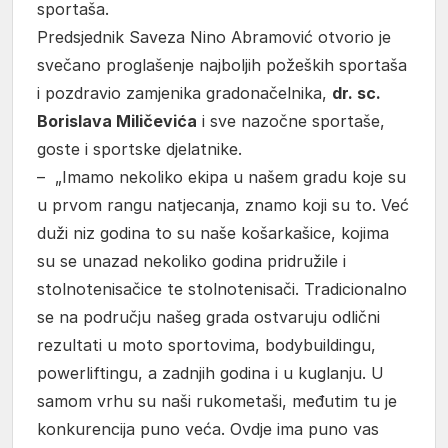
sportaša.
Predsjednik Saveza Nino Abramović otvorio je
svečano proglašenje najboljih požeških sportaša
i pozdravio zamjenika gradonačelnika,
dr. sc.
Borislava Miličevića
i sve nazočne sportaše,
goste i sportske djelatnike.
– „Imamo nekoliko ekipa u našem gradu koje su
u prvom rangu natjecanja, znamo koji su to. Već
duži niz godina to su naše košarkašice, kojima
su se unazad nekoliko godina pridružile i
stolnotenisačice te stolnotenisači. Tradicionalno
se na području našeg grada ostvaruju odlični
rezultati u moto sportovima, bodybuildingu,
powerliftingu, a zadnjih godina i u kuglanju. U
samom vrhu su naši rukometaši, međutim tu je
konkurencija puno veća. Ovdje ima puno vas