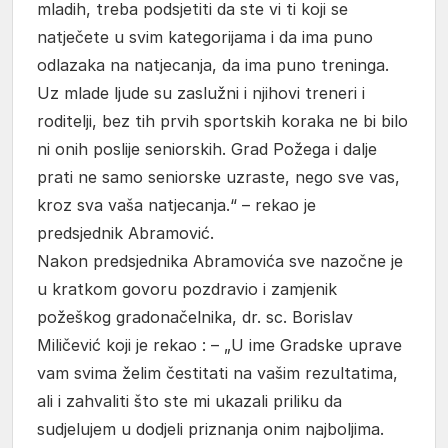
mladih, treba podsjetiti da ste vi ti koji se
natječete u svim kategorijama i da ima puno
odlazaka na natjecanja, da ima puno treninga.
Uz mlade ljude su zaslužni i njihovi treneri i
roditelji, bez tih prvih sportskih koraka ne bi bilo
ni onih poslije seniorskih. Grad Požega i dalje
prati ne samo seniorske uzraste, nego sve vas,
kroz sva vaša natjecanja.“ – rekao je
predsjednik Abramović.
Nakon predsjednika Abramovića sve nazočne je
u kratkom govoru pozdravio i zamjenik
požeškog gradonačelnika, dr. sc. Borislav
Miličević koji je rekao : – „U ime Gradske uprave
vam svima želim čestitati na vašim rezultatima,
ali i zahvaliti što ste mi ukazali priliku da
sudjelujem u dodjeli priznanja onim najboljima.