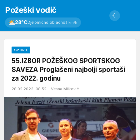
Požeški vodič
☾
28°C
Djelomično oblačno
3 km/h
SPORT
55.IZBOR POŽEŠKOG SPORTSKOG
SAVEZA Proglašeni najbolji sportaši
za 2022. godinu
28.02.2023. 08:52
Vesna Milković