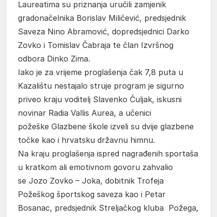
Laureatima su priznanja uručili zamjenik
gradonačelnika Borislav Miličević, predsjednik
Saveza Nino Abramović, dopredsjednici Darko
Zovko i Tomislav Čabraja te član Izvršnog
odbora Dinko Zima.
Iako je za vrijeme proglašenja čak 7,8 puta u
Kazalištu nestajalo struje program je sigurno
priveo kraju voditelj Slavenko Čuljak, iskusni
novinar Radia Vallis Aurea, a učenici
požeške Glazbene škole izveli su dvije glazbene
točke kao i hrvatsku državnu himnu.
Na kraju proglašenja ispred nagrađenih sportaša
u kratkom ali emotivnom govoru zahvalio
se Jozo Zovko – Joka, dobitnik Trofeja
Požeškog športskog saveza kao i Petar
Bosanac, predsjednik Streljačkog kluba Požega,