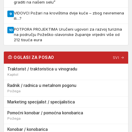
graditi na našem selu”
VIDOVCI Požari na krovištima dvije kuće – zbog nevremena
9
ili…?
POTPORA PROJEKTIMA Uručeni ugovori za razvoj turizma
10
na području Požeško-slavonske županije vrijedni više od
212 tisuća eura
OGLASI ZA POSAO
SVI →
Traktorist / traktoristica u vinogradu
Kaptol
Radnik / radnica u metalnom pogonu
Požega
Marketing specijalist / specijalistica
Pomoćni konobar / pomoćna konobarica
Požega
Konobar / konobarica