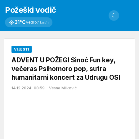
Požeški vodič
☾
☀
31°C
Vedro
7 km/h
VIJESTI
ADVENT U POŽEGI Sinoć Fun key,
večeras Psihomoro pop, sutra
humanitarni koncert za Udrugu OSI
14.12.2024. 08:59
Vesna Milković