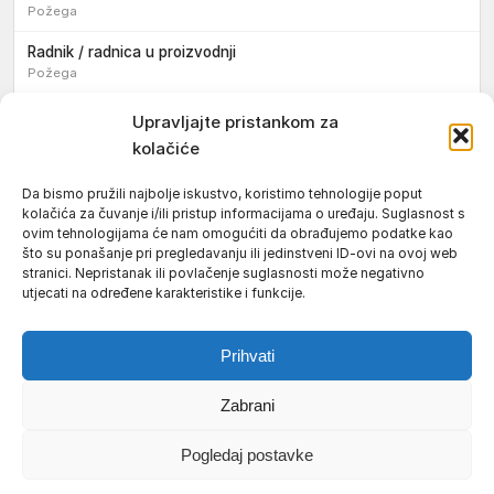
Požega
Radnik / radnica u proizvodnji
Požega
Sezonski pomoćni radnik / sezonska pomoćna radnica
Upravljajte pristankom za
kolačiće
Pomoćni pekar / pomoćna pekarica
Požega
Da bismo pružili najbolje iskustvo, koristimo tehnologije poput
kolačića za čuvanje i/ili pristup informacijama o uređaju. Suglasnost s
Pekar / pekarica
ovim tehnologijama će nam omogućiti da obrađujemo podatke kao
Požega
što su ponašanje pri pregledavanju ili jedinstveni ID-ovi na ovoj web
stranici. Nepristanak ili povlačenje suglasnosti može negativno
Konobar / konobarica
utjecati na određene karakteristike i funkcije.
Požega
Prihvati
Zabrani
Uvjeti korištenja
Impressum
Politika kolačića (EU)
Pogledaj postavke
Pravila privatnosti