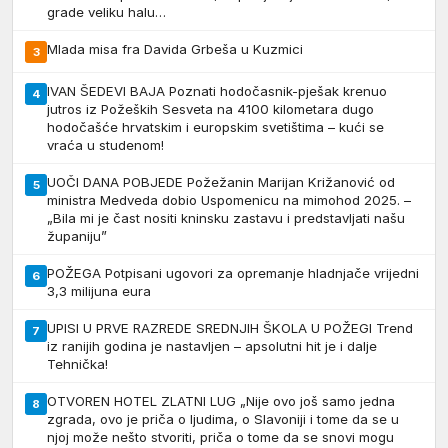
grade veliku halu…
Mlada misa fra Davida Grbeša u Kuzmici
3
IVAN ŠEDEVI BAJA Poznati hodočasnik-pješak krenuo
4
jutros iz Požeških Sesveta na 4100 kilometara dugo
hodočašće hrvatskim i europskim svetištima – kući se
vraća u studenom!
UOČI DANA POBJEDE Požežanin Marijan Križanović od
5
ministra Medveda dobio Uspomenicu na mimohod 2025. –
„Bila mi je čast nositi kninsku zastavu i predstavljati našu
županiju”
POŽEGA Potpisani ugovori za opremanje hladnjače vrijedni
6
3,3 milijuna eura
UPISI U PRVE RAZREDE SREDNJIH ŠKOLA U POŽEGI Trend
7
iz ranijih godina je nastavljen – apsolutni hit je i dalje
Tehnička!
OTVOREN HOTEL ZLATNI LUG „Nije ovo još samo jedna
8
zgrada, ovo je priča o ljudima, o Slavoniji i tome da se u
njoj može nešto stvoriti, priča o tome da se snovi mogu