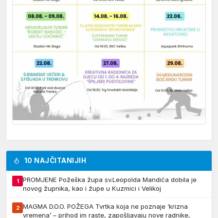
10 NAJČITANIJIH
PROMJENE Požeška župa sv.Leopolda Mandića dobila je
1
novog župnika, kao i župe u Kuzmici i Velikoj
MAGMA D.O.O. POŽEGA Tvrtka koja ne poznaje ‘krizna
2
vremena’ – prihod im raste, zapošljavaju nove radnike,