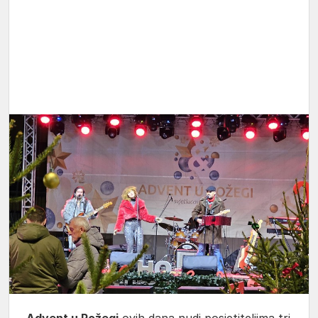
Advent u Požegi
ovih dana nudi posjetiteljima tri