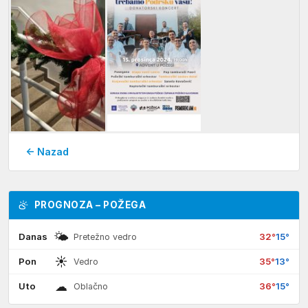
← Nazad
PROGNOZA – POŽEGA
🌤
Danas
32°
15°
Pretežno vedro
☀
Pon
35°
13°
Vedro
☁
Uto
36°
15°
Oblačno