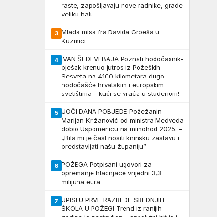
raste, zapošljavaju nove radnike, grade
veliku halu…
Mlada misa fra Davida Grbeša u
3
Kuzmici
IVAN ŠEDEVI BAJA Poznati hodočasnik-
4
pješak krenuo jutros iz Požeških
Sesveta na 4100 kilometara dugo
hodočašće hrvatskim i europskim
svetištima – kući se vraća u studenom!
UOČI DANA POBJEDE Požežanin
5
Marijan Križanović od ministra Medveda
dobio Uspomenicu na mimohod 2025. –
„Bila mi je čast nositi kninsku zastavu i
predstavljati našu županiju”
POŽEGA Potpisani ugovori za
6
opremanje hladnjače vrijedni 3,3
milijuna eura
UPISI U PRVE RAZREDE SREDNJIH
7
ŠKOLA U POŽEGI Trend iz ranijih