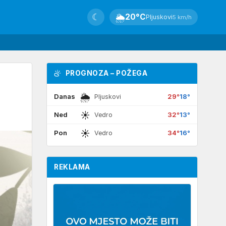
☾
🌦
20°C
Pljuskovi
5 km/h
PROGNOZA – POŽEGA
🌦
Danas
29°
18°
Pljuskovi
☀
Ned
32°
13°
Vedro
☀
Pon
34°
16°
Vedro
REKLAMA