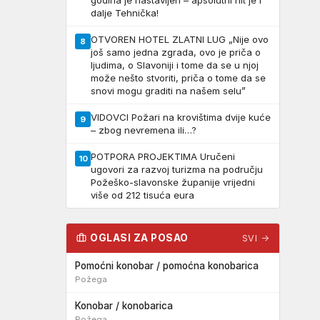
godina je nastavljen – apsolutni hit je i
dalje Tehnička!
OTVOREN HOTEL ZLATNI LUG „Nije ovo
8
još samo jedna zgrada, ovo je priča o
ljudima, o Slavoniji i tome da se u njoj
može nešto stvoriti, priča o tome da se
snovi mogu graditi na našem selu”
VIDOVCI Požari na krovištima dvije kuće
9
– zbog nevremena ili…?
POTPORA PROJEKTIMA Uručeni
10
ugovori za razvoj turizma na području
Požeško-slavonske županije vrijedni
više od 212 tisuća eura
OGLASI ZA POSAO
SVI →
Pomoćni konobar / pomoćna konobarica
Požega
Konobar / konobarica
Požega