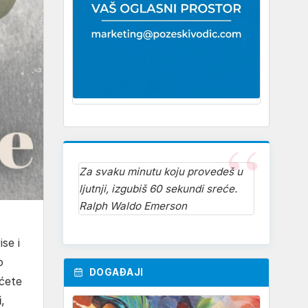
Za svaku minutu koju provedeš u
ljutnji, izgubiš 60 sekundi sreće.
Ralph Waldo Emerson
se i
o
DOGAĐAJI
 ćete
i
,