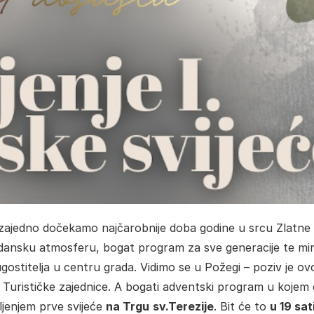
da zajedno dočekamo najčarobnije doba godine u srcu Zlatne
gdansku atmosferu, bogat program za sve generacije te miri
ugostitelja u centru grada. Vidimo se u Požegi – poziv je ov
 Turističke zajednice. A bogati adventski program u kojem
ljenjem prve svijeće
na Trgu
sv.Terezije
. Bit će to
u 19 sat