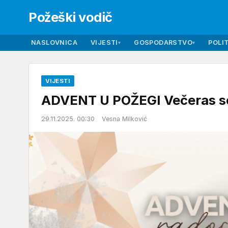
Požeški vodič
NASLOVNICA
VIJESTI
GOSPODARSTVO
POLIT
▾
▾
VIJESTI
ADVENT U POŽEGI Večeras se 
29.11.2025. 00:30
Vesna Milković