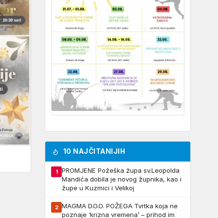
10 NAJČITANIJIH
PROMJENE Požeška župa sv.Leopolda
1
Mandića dobila je novog župnika, kao i
župe u Kuzmici i Velikoj
MAGMA D.O.O. POŽEGA Tvrtka koja ne
2
poznaje ‘krizna vremena’ – prihod im