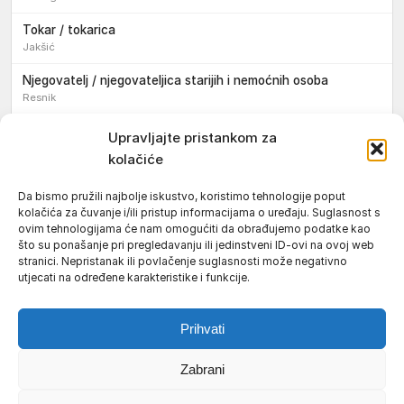
Tokar / tokarica
Jakšić
Njegovatelj / njegovateljica starijih i nemoćnih osoba
Resnik
Konobar / konobarica
Upravljajte pristankom za
Požega
kolačiće
Bravar / bravarica
Da bismo pružili najbolje iskustvo, koristimo tehnologije poput
Jakšić
kolačića za čuvanje i/ili pristup informacijama o uređaju. Suglasnost s
ovim tehnologijama će nam omogućiti da obrađujemo podatke kao
Vozač / vozačica teretnog vozila s poluprikolicom
što su ponašanje pri pregledavanju ili jedinstveni ID-ovi na ovoj web
Požega
stranici. Nepristanak ili povlačenje suglasnosti može negativno
utjecati na određene karakteristike i funkcije.
Pomoćnik/ica u nastavi
Prihvati
Zabrani
Uvjeti korištenja
Impressum
Politika kolačića (EU)