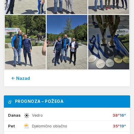
← Nazad
PROGNOZA – POŽEGA
☀
Danas
38°
16°
Vedro
Pet
35°
19°
Djelomično oblačno