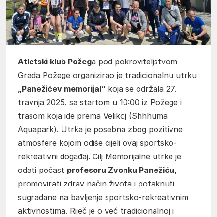
Atletski klub Požeg
a pod pokroviteljstvom
Grada Požege organizirao je tradicionalnu utrku
„Panežićev memorijal“
koja se održala 27.
travnja 2025. sa startom u 10:00 iz Požege i
trasom koja ide prema Velikoj (Shhhuma
Aquapark). Utrka je posebna zbog pozitivne
atmosfere kojom odiše cijeli ovaj sportsko-
rekreativni događaj. Cilj Memorijalne utrke je
odati počast
profesoru Zvonku Panežiću,
promovirati zdrav način života i potaknuti
sugrađane na bavljenje sportsko-rekreativnim
aktivnostima. Riječ je o već tradicionalnoj i