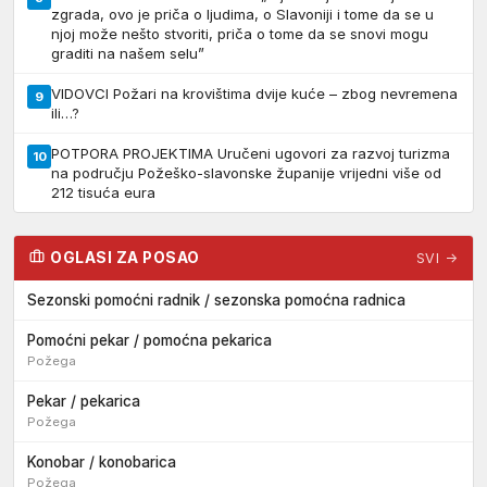
zgrada, ovo je priča o ljudima, o Slavoniji i tome da se u
njoj može nešto stvoriti, priča o tome da se snovi mogu
graditi na našem selu”
VIDOVCI Požari na krovištima dvije kuće – zbog nevremena
9
ili…?
POTPORA PROJEKTIMA Uručeni ugovori za razvoj turizma
10
na području Požeško-slavonske županije vrijedni više od
212 tisuća eura
OGLASI ZA POSAO
SVI →
Sezonski pomoćni radnik / sezonska pomoćna radnica
Pomoćni pekar / pomoćna pekarica
Požega
Pekar / pekarica
Požega
Konobar / konobarica
Požega