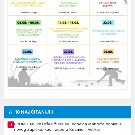
10 NAJČITANIJIH
PROMJENE Požeška župa sv.Leopolda Mandića dobila je
1
novog župnika, kao i župe u Kuzmici i Velikoj