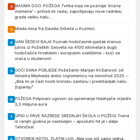
MAGMA D.O.O. POŽEGA Tvrtka koja ne poznaje ‘krizna
2
vremena’ – prihod im raste, zapošljavaju nove radnike,
grade veliku halu…
Mlada misa fra Davida Grbeša u Kuzmici
3
IVAN ŠEDEVI BAJA Poznati hodočasnik-pješak krenuo
4
jutros iz Požeških Sesveta na 4100 kilometara dugo
hodočašće hrvatskim i europskim svetištima – kući se
vraća u studenom!
UOČI DANA POBJEDE Požežanin Marijan Križanović od
5
ministra Medveda dobio Uspomenicu na mimohod 2025. –
„Bila mi je čast nositi kninsku zastavu i predstavljati našu
županiju”
POŽEGA Potpisani ugovori za opremanje hladnjače vrijedni
6
3,3 milijuna eura
UPISI U PRVE RAZREDE SREDNJIH ŠKOLA U POŽEGI Trend
7
iz ranijih godina je nastavljen – apsolutni hit je i dalje
Tehnička!
OTVOREN HOTEL ZLATNI LUG „Nije ovo još samo jedna
8