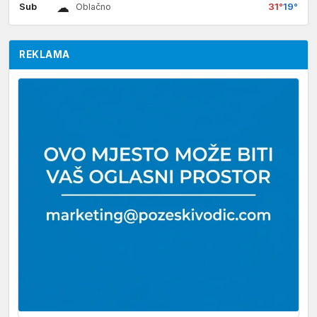
☁
Sub
31°
19°
Oblačno
REKLAMA