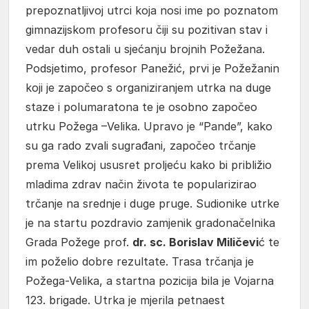
prepoznatljivoj utrci koja nosi ime po poznatom
gimnazijskom profesoru čiji su pozitivan stav i
vedar duh ostali u sjećanju brojnih Požežana.
Podsjetimo, profesor Panežić, prvi je Požežanin
koji je započeo s organiziranjem utrka na duge
staze i polumaratona te je osobno započeo
utrku Požega –Velika. Upravo je “Pande”, kako
su ga rado zvali sugrađani, započeo trčanje
prema Velikoj ususret proljeću kako bi približio
mladima zdrav način života te popularizirao
trčanje na srednje i duge pruge. Sudionike utrke
je na startu pozdravio zamjenik gradonačelnika
Grada Požege prof.
dr. sc. Borislav Miličevi
ć te
im poželio dobre rezultate. Trasa trčanja je
Požega-Velika, a startna pozicija bila je Vojarna
123. brigade. Utrka je mjerila petnaest