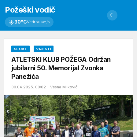
Požeški vodič
☾
☀
30°C
Vedro
6 km/h
SPORT
VIJESTI
ATLETSKI KLUB POŽEGA Održan
jubilarni 50. Memorijal Zvonka
Panežića
30.04.2025. 00:02
Vesna Milković