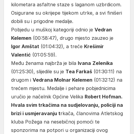
kilometara asfaltne staze s laganom uzbrdicom.
Osigurane su okrijepe tijekom utrke, a svi finišeri
dobili su i prigodne medalje.
Pobjedu u muškoj kategoriji odnio je
Vedran
Kelemen
(00:58:47), drugo mjesto zauzeo je
Igor Amštat
(01:04:32), a treće
Krešimir
Valentić
(01:05:59).
Među ženama najbrža je bila
Ivana
Zelenika
(01:25:30), slijedile su je
Tea Farkaš
(01:30:11) na
drugom i
Vedrana Molnar Kelemen
(01:32:12) na
trećem mjestu. Medalje i pehare pobjednicima
uručio je načelnik Općine Velika
Robert Hofman.
Hvala svim trkačima na sudjelovanju, policiji na
brizi i usmjeravanju t
rkača, članovima Atletskog
kluba Požega na nesebičnoj pomoći te
sponzorima na potpori u organizaciji ovog