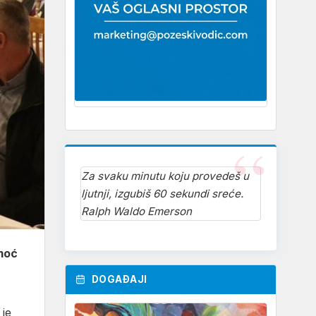
Za svaku minutu koju provedeš u
ljutnji, izgubiš 60 sekundi sreće.
Ralph Waldo Emerson
moć
DOGAĐAJI
 je