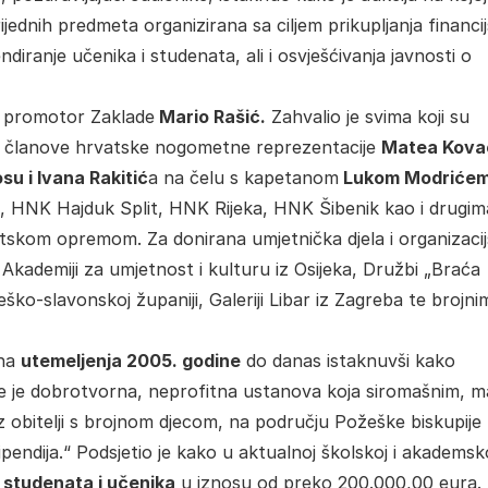
ijednih predmeta organizirana sa ciljem prikupljanja financij
iranje učenika i studenata, ali i osvješćivanja javnosti o
o promotor Zaklade
Mario Rašić.
Zahvalio je svima koji su
uvši članove hrvatske nogometne reprezentacije
Matea Kova
u i Ivana Rakitić
a na čelu s kapetanom
Lukom Modriće
HNK Hajduk Split, HNK Rijeka, HNK Šibenik kao i drugima
rtskom opremom. Za donirana umjetnička djela i organizaci
 Akademiji za umjetnost i kulturu iz Osijeka, Družbi „Braća
ko-slavonskoj županiji, Galeriji Libar iz Zagreba te brojni
ina
utemeljenja 2005. godine
do danas istaknuvši kako
 te je dobrotvorna, neprofitna ustanova koja siromašnim, m
 obitelji s brojnom djecom, na području Požeške biskupije
endija.“ Podsjetio je kako u aktualnoj školskoj i akademsk
 studenata i učenika
u iznosu od preko 200.000,00 eura.