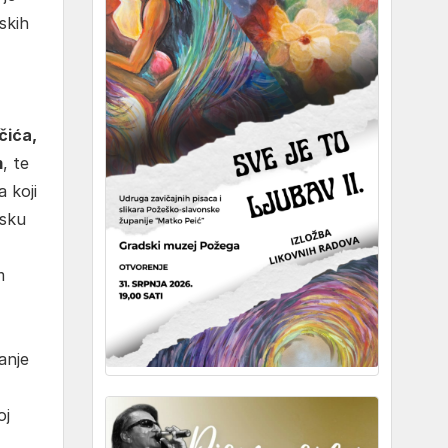
skih
čića,
m
, te
 koji
jsku
m
anje
oj