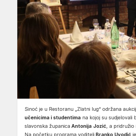
Sinoć je u Restoranu „Zlatni lug“ održana aukc
učenicima i studentima
na kojoj su sudjelovali 
slavonska županica
Antonija
Jozić
, a pridružio
Na početku programa voditelj
Branko
Uvodić
je