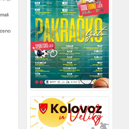
mali
nosno