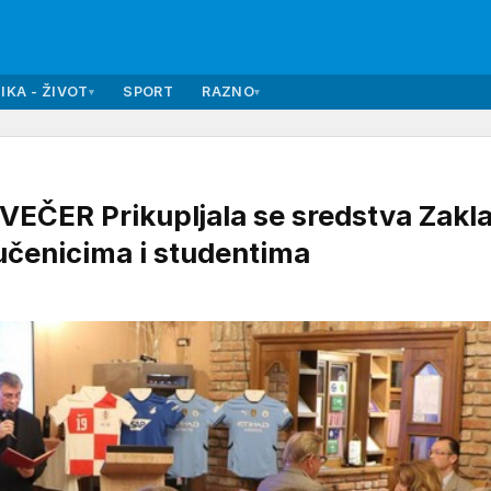
IKA - ŽIVOT
SPORT
RAZNO
▾
▾
ER Prikupljala se sredstva Zakla
učenicima i studentima