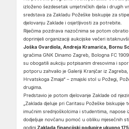
izloženo šezdesetak umjetničkih djela i drugih vr
sredstava za Zakladu Požeške biskupije za stipend
djelovanju Zaklade i osjetljivosti za potrebite.
Riječima pozdrava nazočnima se potom obrati
doprinijeli organizaciji aukcijske večeri istakn
Joška Gvardiola, Andreja Kramarića, Bornu Sos
igračima GNK Dinamo Zagreb, Bologna FC 1909, 
su obogatili aukciju potpisanim dresovima i spo
potporu zahvalio je Galeriji Kranjčar iz Zagreba,
Hrvatskoga Zmaja“ – zmajski stol u Požegi, Požeš
drugima.
Predstavio je potom djelovanje Zaklade od njez
„Zaklada djeluje pri Caritasu Požeške biskupije
imućnim srednjoškolcima i studentima, napose iz
dodjeljuje novčanu pomoć u obliku mjesečnih stip
godini
Zaklada financijski podupire ukupno 175