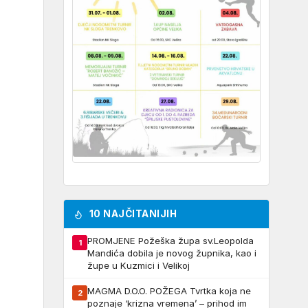
10 NAJČITANIJIH
PROMJENE Požeška župa sv.Leopolda
1
Mandića dobila je novog župnika, kao i
župe u Kuzmici i Velikoj
MAGMA D.O.O. POŽEGA Tvrtka koja ne
2
poznaje ‘krizna vremena’ – prihod im