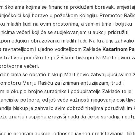
kim školama kojima se financira produženi boravak, smještaj
ednjoškolci koji borave u požeškom Kolegiju. Promotor Rašić
u mladih ljudi na ovim prostorima, a samim time i boljitku
nicima večeri koji će se sudjelovanjem u aukciji pridružiti
ori odgoju i obrazovanju mladih ljudi. Na kraju je zahvalio
s ravnateljicom i ujedno voditeljicom Zaklade
Katarinom Pa
nistrativnu podršku te požeškom biskupu Ivi Martinoviću z
brotvorne večeri.
ionicima se obratio biskup Martinović zahvaljujući svima 
 promotoru Mariju Rašiću za izniman entuzijazam, trud i
m je okupio brojne suradnike i podupiratelje Zaklade te je
ncijske potpore, od još veće važnosti njegovanje osjetljiv
endija biskup je zahvalio svim dobročiniteljima poručivši im
eže znanju i uspjehu izrazivši nadu da će se suradnja i pot
o je program aukcije, odnosno javnog predstavljanja, licit