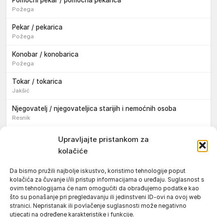
Požega
Pekar / pekarica
Požega
Konobar / konobarica
Požega
Tokar / tokarica
Jakšić
Njegovatelj / njegovateljica starijih i nemoćnih osoba
Resnik
Konobar / konobarica
Upravljajte pristankom za
Požega
kolačiće
Bravar / bravarica
Da bismo pružili najbolje iskustvo, koristimo tehnologije poput
Jakšić
kolačića za čuvanje i/ili pristup informacijama o uređaju. Suglasnost s
ovim tehnologijama će nam omogućiti da obrađujemo podatke kao
Vozač / vozačica teretnog vozila s poluprikolicom
što su ponašanje pri pregledavanju ili jedinstveni ID-ovi na ovoj web
Požega
stranici. Nepristanak ili povlačenje suglasnosti može negativno
utjecati na određene karakteristike i funkcije.
Pomoćnik/ica u nastavi