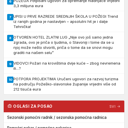
POŽEGA Potpisani ugovori za opremanje hladnjače vrijedni
6
3,3 milijuna eura
UPISI U PRVE RAZREDE SREDNJIH ŠKOLA U POŽEGI Trend
7
iz ranijih godina je nastavljen – apsolutni hit je i dalje
Tehnička!
OTVOREN HOTEL ZLATNI LUG „Nije ovo još samo jedna
8
zgrada, ovo je priča o ljudima, o Slavoniji i tome da se u
njoj može nešto stvoriti, priča o tome da se snovi mogu
graditi na našem selu”
VIDOVCI Požari na krovištima dvije kuće – zbog nevremena
9
ili…?
POTPORA PROJEKTIMA Uručeni ugovori za razvoj turizma
10
na području Požeško-slavonske županije vrijedni više od
212 tisuća eura
OGLASI ZA POSAO
SVI →
Sezonski pomoćni radnik / sezonska pomoćna radnica
Pomoćni pekar / pomoćna pekarica