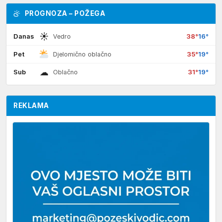
PROGNOZA – POŽEGA
☀
Danas
38°
16°
Vedro
Pet
35°
19°
Djelomično oblačno
☁
Sub
31°
19°
Oblačno
REKLAMA