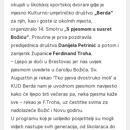
okupili u školskoj sportskoj dvorani gdje je
mjesno Kulturno-umjetničko društvo
„Berda”
za njih, kao i goste iz okolnih mjesta,
organiziralo 14. Smotru „
S
pjesmom u susret
Božiću”
. Prisutne je prva pozdravila
predsjednica društva
Danijela Petrinić
a potom i
zamjenik županic
e Ferdinand Troha
.
– Lijepo je doći u Brestovac jer nas uvijek
pjesmom uvedete u čaroliju Božića. Sv.
Augusttin je rekao ‘Tko pjeva dvostruko moli’ a
KUD Berda nam je uvodnom pjesmom navijestio
kako će lijepo biti večeras pa, neka pjesma kaže
sve – rekao je F.Troha, uz čestitke svima za
nadolazeće Božić i Novu godinu.
U programu koji je uslijedio posjetitelji su mogli
vidjeti nastupe svih generacija, od školaraca do