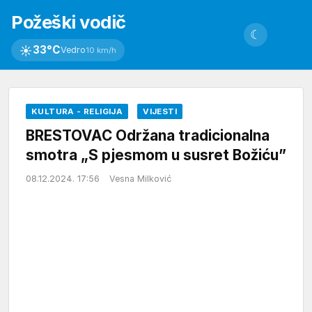
Požeški vodič
☾
☀
33°C
Vedro
10 km/h
KULTURA - RELIGIJA
VIJESTI
BRESTOVAC Održana tradicionalna
smotra „S pjesmom u susret Božiću”
08.12.2024. 17:56
Vesna Milković