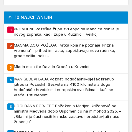
10 NAJČITANIJIH
PROMJENE Požeška župa sv.Leopolda Mandića dobila je
1
novog župnika, kao i župe u Kuzmici i Velikoj
MAGMA D.O.O. POŽEGA Tvrtka koja ne poznaje ‘krizna
2
vremena’ – prihod im raste, zapošljavaju nove radnike,
grade veliku halu…
Mlada misa fra Davida Grbeša u Kuzmici
3
IVAN ŠEDEVI BAJA Poznati hodočasnik-pješak krenuo
4
jutros iz Požeških Sesveta na 4100 kilometara dugo
hodočašće hrvatskim i europskim svetištima – kući se
vraća u studenom!
UOČI DANA POBJEDE Požežanin Marijan Križanović od
5
ministra Medveda dobio Uspomenicu na mimohod 2025. –
„Bila mi je čast nositi kninsku zastavu i predstavljati našu
županiju”