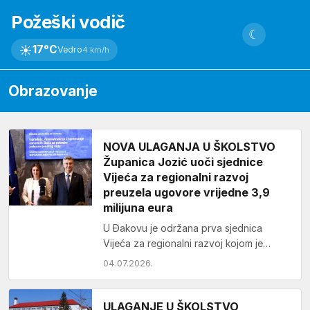
Požeški vodič
☾
☀
17°C
Vedro
4 km/h
Obrazovanje
NOVA ULAGANJA U ŠKOLSTVO
Županica Jozić uoči sjednice
Vijeća za regionalni razvoj
preuzela ugovore vrijedne 3,9
milijuna eura
U Đakovu je održana prva sjednica
Vijeća za regionalni razvoj kojom je
predsjedao predsjednik Vlade Republike
04.07.2026.
Hrvatske Andrej Plenković. Na…
ULAGANJE U ŠKOLSTVO