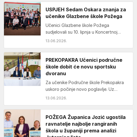
USPJEH Sedam Oskara znanja za
učenike Glazbene škole Požega
Učenici Glazbene škole Požega
sudjelovali su 10. lipnja u Koncertnoj
dvorani Vatroslava Lisinskog u Zagrebu
13.06.2026.
na svečanoj dodjeli Nagrade Oskar…
PREKOPAKRA Učenici područne
škole dobit će novu sportsku
dvoranu
Za učenike Područne škole Prekopakra
uskoro počinje novo poglavlje. Uz
energetsku obnovu školske zgrade,
13.06.2026.
djeca će dobiti i novu sportsku…
POŽEGA Županica Jozić ugostila
ravnatelje najbolje rangiranih
škola u županiji prema analizi