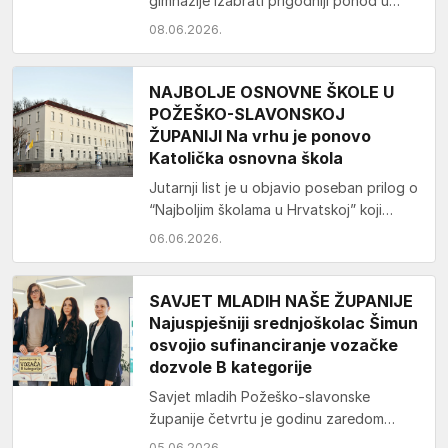
gimnazije izabrati prigodniji pohod u
svibnju od hodočašća Gospi od Krasna i
08.06.2026.
proslavi Dana…
NAJBOLJE OSNOVNE ŠKOLE U
POŽEŠKO-SLAVONSKOJ
ŽUPANIJI Na vrhu je ponovo
Katolička osnovna škola
Jutarnji list je u objavio poseban prilog o
“Najboljim školama u Hrvatskoj” koji
prezentira rang liste svih gimnazija,
06.06.2026.
četverogodišnjih strukovnih…
SAVJET MLADIH NAŠE ŽUPANIJE
Najuspješniji srednjoškolac Šimun
osvojio sufinanciranje vozačke
dozvole B kategorije
Savjet mladih Požeško-slavonske
županije četvrtu je godinu zaredom
proveo natječaj „Vozačka dozvola”
05.06.2026.