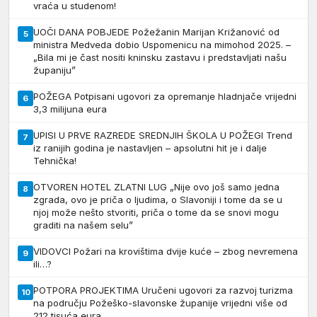
vraća u studenom!
UOČI DANA POBJEDE Požežanin Marijan Križanović od
5
ministra Medveda dobio Uspomenicu na mimohod 2025. –
„Bila mi je čast nositi kninsku zastavu i predstavljati našu
županiju”
POŽEGA Potpisani ugovori za opremanje hladnjače vrijedni
6
3,3 milijuna eura
UPISI U PRVE RAZREDE SREDNJIH ŠKOLA U POŽEGI Trend
7
iz ranijih godina je nastavljen – apsolutni hit je i dalje
Tehnička!
OTVOREN HOTEL ZLATNI LUG „Nije ovo još samo jedna
8
zgrada, ovo je priča o ljudima, o Slavoniji i tome da se u
njoj može nešto stvoriti, priča o tome da se snovi mogu
graditi na našem selu”
VIDOVCI Požari na krovištima dvije kuće – zbog nevremena
9
ili…?
POTPORA PROJEKTIMA Uručeni ugovori za razvoj turizma
10
na području Požeško-slavonske županije vrijedni više od
212 tisuća eura