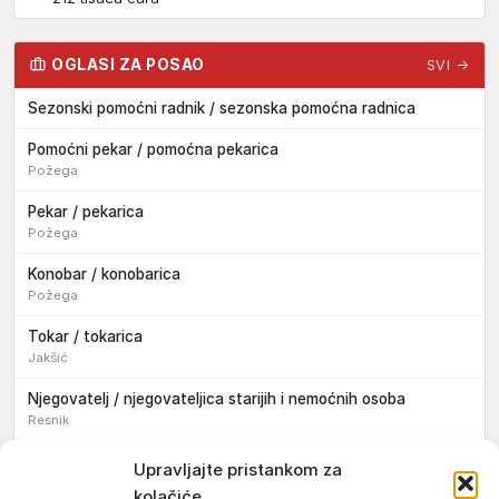
OGLASI ZA POSAO
SVI →
Sezonski pomoćni radnik / sezonska pomoćna radnica
Pomoćni pekar / pomoćna pekarica
Požega
Pekar / pekarica
Požega
Konobar / konobarica
Požega
Tokar / tokarica
Jakšić
Njegovatelj / njegovateljica starijih i nemoćnih osoba
Resnik
Konobar / konobarica
Upravljajte pristankom za
Požega
kolačiće