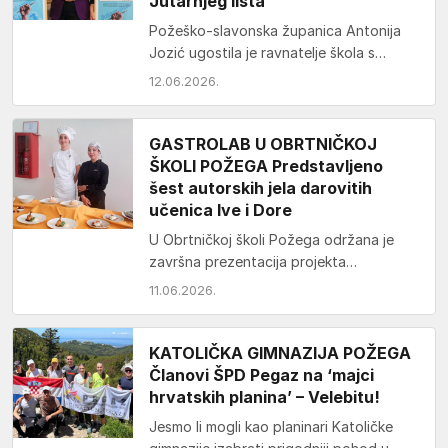
Jutarnjeg lista
Požeško-slavonska županica Antonija
Jozić ugostila je ravnatelje škola s
područja Požeško-slavonske županije
12.06.2026.
koje su, prema izboru Jutarnjeg lista,
najbolje rangirane…
GASTROLAB U OBRTNIČKOJ
ŠKOLI POŽEGA Predstavljeno
šest autorskih jela darovitih
učenica Ive i Dore
U Obrtničkoj školi Požega održana je
završna prezentacija projekta
GastroLab, financiranog sredstvima
11.06.2026.
Ministarstva znanosti, obrazovanja i
mladih i usmjerenog na…
KATOLIČKA GIMNAZIJA POŽEGA
Članovi ŠPD Pegaz na ‘majci
hrvatskih planina’ – Velebitu!
Jesmo li mogli kao planinari Katoličke