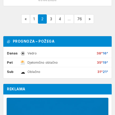
kojim nagrađuje izvrsne učenike srednjih
škola s područja…
«
1
2
3
4
…
76
»
PROGNOZA – POŽEGA
☀
Danas
38°
16°
Vedro
Pet
35°
19°
Djelomično oblačno
☁
Sub
31°
21°
Oblačno
REKLAMA