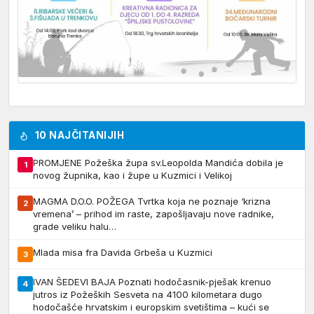
10 NAJČITANIJIH
PROMJENE Požeška župa sv.Leopolda Mandića dobila je
1
novog župnika, kao i župe u Kuzmici i Velikoj
MAGMA D.O.O. POŽEGA Tvrtka koja ne poznaje ‘krizna
2
vremena’ – prihod im raste, zapošljavaju nove radnike,
grade veliku halu…
Mlada misa fra Davida Grbeša u Kuzmici
3
IVAN ŠEDEVI BAJA Poznati hodočasnik-pješak krenuo
4
jutros iz Požeških Sesveta na 4100 kilometara dugo
hodočašće hrvatskim i europskim svetištima – kući se