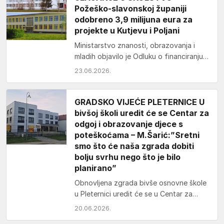
Požeško-slavonskoj županiji
odobreno 3,9 milijuna eura za
projekte u Kutjevu i Poljani
Ministarstvo znanosti, obrazovanja i
mladih objavilo je Odluku o financiranju
kojom je Požeško-slavonskoj županiji
23.06.2026.
odobreno 3,9 milijuna eura za dva…
GRADSKO VIJEĆE PLETERNICE U
bivšoj školi uredit će se Centar za
odgoj i obrazovanje djece s
poteškoćama – M.Šarić:”Sretni
smo što će naša zgrada dobiti
bolju svrhu nego što je bilo
planirano”
Obnovljena zgrada bivše osnovne škole
u Pleternici uredit će se u Centar za
odgoj i obrazovanje djece s
20.06.2026.
poteškoćama Požeško-slavonske…