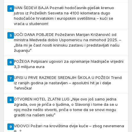
IVAN ŠEDEVI BAJA Poznati hodočasnik-pješak krenuo
4
jutros iz Požeških Sesveta na 4100 kilometara dugo
hodočašće hrvatskim i europskim svetištima – kući se
vraća u studenom!
UOČI DANA POBJEDE Požežanin Marijan Križanović od
5
ministra Medveda dobio Uspomenicu na mimohod 2025. –
„Bila mi je čast nositi kninsku zastavu i predstavljati našu
županiju”
POŽEGA Potpisani ugovori za opremanje hladnjače vrijedni
6
3,3 milijuna eura
UPISI U PRVE RAZREDE SREDNJIH ŠKOLA U POŽEGI Trend
7
iz ranijih godina je nastavljen – apsolutni hit je i dalje
Tehnička!
OTVOREN HOTEL ZLATNI LUG „Nije ovo još samo jedna
8
zgrada, ovo je priča o ljudima, o Slavoniji i tome da se u
njoj može nešto stvoriti, priča o tome da se snovi mogu
graditi na našem selu”
VIDOVCI Požari na krovištima dvije kuće – zbog nevremena
9
ili…?