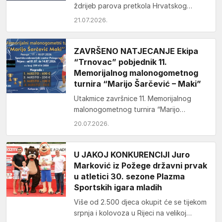
ždrijeb parova pretkola Hrvatskog
nogometnog kupa u sezoni 2026./27.
21.07.2026.
Ždrijebom je određeno da je…
ZAVRŠENO NATJECANJE Ekipa
“Trnovac” pobjednik 11.
Memorijalnog malonogometnog
turnira “Marijo Šarčević – Maki”
Utakmice završnice 11. Memorijalnog
malonogometnog turnira “Marijo
Šarčević – Maki” su zbog jake kiše i
20.07.2026.
grmljavine odigrane u Sportskoj dvorani
Tomislav Pirc.…
U JAKOJ KONKURENCIJI Juro
Marković iz Požege državni prvak
u atletici 30. sezone Plazma
Sportskih igara mladih
Više od 2.500 djeca okupit će se tijekom
srpnja i kolovoza u Rijeci na velikoj