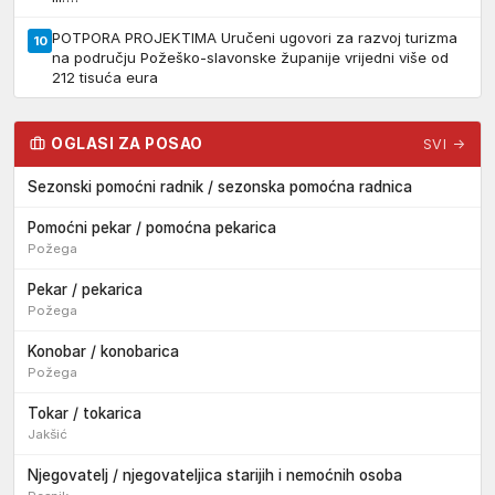
POTPORA PROJEKTIMA Uručeni ugovori za razvoj turizma
10
na području Požeško-slavonske županije vrijedni više od
212 tisuća eura
OGLASI ZA POSAO
SVI →
Sezonski pomoćni radnik / sezonska pomoćna radnica
Pomoćni pekar / pomoćna pekarica
Požega
Pekar / pekarica
Požega
Konobar / konobarica
Požega
Tokar / tokarica
Jakšić
Njegovatelj / njegovateljica starijih i nemoćnih osoba