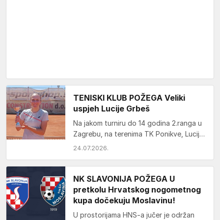
TENISKI KLUB POŽEGA Veliki
uspjeh Lucije Grbeš
Na jakom turniru do 14 godina 2.ranga u
Zagrebu, na terenima TK Ponikve, Lucija
Grbeš je osvojila 2.mjesto u
24.07.2026.
pojedinačnoj…
NK SLAVONIJA POŽEGA U
pretkolu Hrvatskog nogometnog
kupa dočekuju Moslavinu!
U prostorijama HNS-a jučer je održan