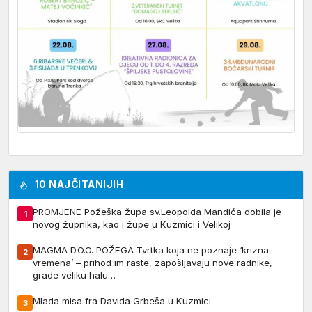
10 NAJČITANIJIH
PROMJENE Požeška župa sv.Leopolda Mandića dobila je
1
novog župnika, kao i župe u Kuzmici i Velikoj
MAGMA D.O.O. POŽEGA Tvrtka koja ne poznaje ‘krizna
2
vremena’ – prihod im raste, zapošljavaju nove radnike,
grade veliku halu…
Mlada misa fra Davida Grbeša u Kuzmici
3