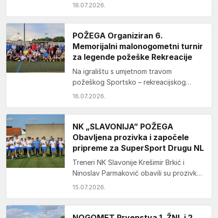
Državnoj završnici Plazma Sportskih
18.07.2026.
igara…
POŽEGA Organiziran 6.
Memorijalni malonogometni turnir
za legende požeške Rekreacije
Na igralištu s umjetnom travom
požeškog Sportsko – rekreacijskog
centra održan je Memorijalni
16.07.2026.
malonogometni turnir u čast svih
rekreativaca koji više nisu…
NK „SLAVONIJA” POŽEGA
Obavljena prozivka i započele
pripreme za SuperSport Drugu NL
Treneri NK Slavonije Krešimir Brkić i
Ninoslav Parmaković obavili su prozivku i
održali prvi trening u ponedjeljak. Slijedi
15.07.2026.
šest tjedana…
NOGOMET Prvenstva 1. ŽNL i 2.