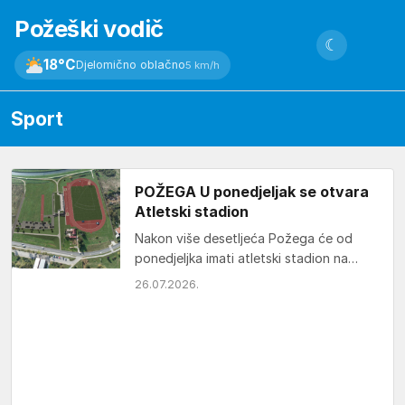
Požeški vodič
☾
18°C
Djelomično oblačno
5 km/h
Sport
POŽEGA U ponedjeljak se otvara
Atletski stadion
Nakon više desetljeća Požega će od
ponedjeljka imati atletski stadion na
korištenje svim građanima.
26.07.2026.
Novoizgrađeni stadion nalazi se u
Osječkoj…