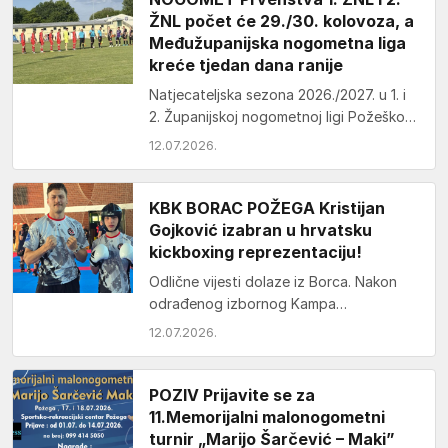
ŽNL počet će 29./30. kolovoza, a
Međužupanijska nogometna liga
kreće tjedan dana ranije
Natjecateljska sezona 2026./2027. u 1. i
2. Županijskoj nogometnoj ligi Požeško –
slavonskoj počet će 29. i 30. kolovoza
12.07.2026.
2026. dok će Međužupanijska…
KBK BORAC POŽEGA Kristijan
Gojković izabran u hrvatsku
kickboxing reprezentaciju!
Odlične vijesti dolaze iz Borca. Nakon
odrađenog izbornog Kampa
Reprezentacije i 3 tjedna neizvjesnosti,
12.07.2026.
Kristijanu Gojkoviću je stigao poziv za…
POZIV Prijavite se za
11.Memorijalni malonogometni
turnir „Marijo Šarčević – Maki”