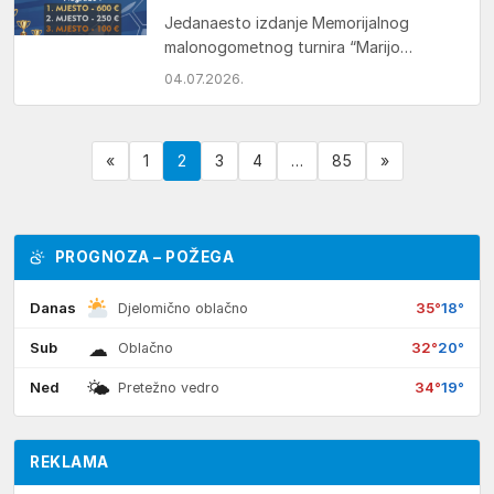
Jedanaesto izdanje Memorijalnog
malonogometnog turnira “Marijo
Šarčević – Maki” održat će se 17. i 18.
04.07.2026.
srpnja 2026. na požeškom Sportsko –
rekreacijskom centru. Turnir…
«
1
2
3
4
…
85
»
PROGNOZA – POŽEGA
Danas
35°
18°
Djelomično oblačno
☁
Sub
32°
20°
Oblačno
🌤
Ned
34°
19°
Pretežno vedro
REKLAMA