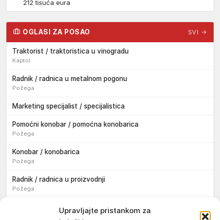
212 tisuća eura
OGLASI ZA POSAO
SVI →
Traktorist / traktoristica u vinogradu
Kaptol
Radnik / radnica u metalnom pogonu
Požega
Marketing specijalist / specijalistica
Pomoćni konobar / pomoćna konobarica
Požega
Konobar / konobarica
Požega
Radnik / radnica u proizvodnji
Požega
Sezonski pomoćni radnik / sezonska pomoćna radnica
Upravljajte pristankom za