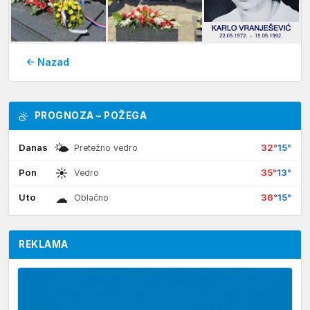
← Nazad
PROGNOZA – POŽEGA
🌤
Danas
32°
15°
Pretežno vedro
☀
Pon
35°
13°
Vedro
☁
Uto
36°
15°
Oblačno
REKLAMA