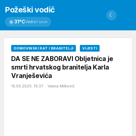
Požeški vodič
☾
☀
31°C
Vedro
7 km/h
DOMOVINSKI RAT I BRANITELJI
VIJESTI
DA SE NE ZABORAVI Obljetnica je
smrti hrvatskog branitelja Karla
Vranješevića
15.05.2025. 15:37
Vesna Milković