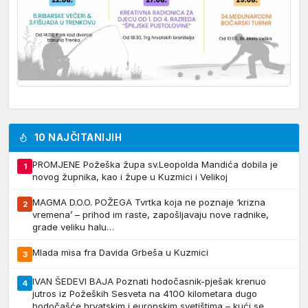
10 NAJČITANIJIH
PROMJENE Požeška župa sv.Leopolda Mandića dobila je
1
novog župnika, kao i župe u Kuzmici i Velikoj
MAGMA D.O.O. POŽEGA Tvrtka koja ne poznaje ‘krizna
2
vremena’ – prihod im raste, zapošljavaju nove radnike,
grade veliku halu…
Mlada misa fra Davida Grbeša u Kuzmici
3
IVAN ŠEDEVI BAJA Poznati hodočasnik-pješak krenuo
4
jutros iz Požeških Sesveta na 4100 kilometara dugo
hodočašće hrvatskim i europskim svetištima – kući se