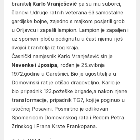
branitelj
Karlo Vranješević
pa su mu suborci,
članovi Udruge ratnih veterana 63.samostalne
gardijske bojne, zajedno s majkom posjetili grob
u Orljavcu i zapalili lampion. Lampion je zapaljen i
uz spomen-ploču podignutu u čast njemu i još
dvojici branitelja iz tog kraja.
Časnički namjesnik Karlo Vranješević sin je
Nevenke i Jposipa
, rođen je 25.svibnja
1972.godine u Garešnici. Bio je ugostitelj a u
Domovinski rat je otišao dragovoljno. Karlo je
bio pripadnik 123.požeške brigade,a nakon njene
transformacije, pripadnik TG7, koji je poginuo u
istočnoj Posavini. Posmrtno je odlikovan
Spomenicom Domovinskog rata i Redom Petra
Zrinskog i Frana Krste Frankopana.