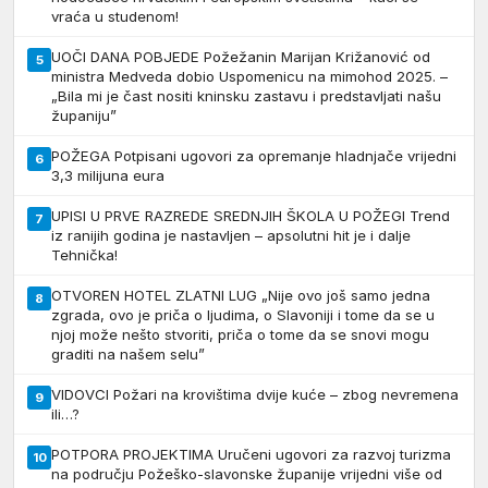
vraća u studenom!
UOČI DANA POBJEDE Požežanin Marijan Križanović od
5
ministra Medveda dobio Uspomenicu na mimohod 2025. –
„Bila mi je čast nositi kninsku zastavu i predstavljati našu
županiju”
POŽEGA Potpisani ugovori za opremanje hladnjače vrijedni
6
3,3 milijuna eura
UPISI U PRVE RAZREDE SREDNJIH ŠKOLA U POŽEGI Trend
7
iz ranijih godina je nastavljen – apsolutni hit je i dalje
Tehnička!
OTVOREN HOTEL ZLATNI LUG „Nije ovo još samo jedna
8
zgrada, ovo je priča o ljudima, o Slavoniji i tome da se u
njoj može nešto stvoriti, priča o tome da se snovi mogu
graditi na našem selu”
VIDOVCI Požari na krovištima dvije kuće – zbog nevremena
9
ili…?
POTPORA PROJEKTIMA Uručeni ugovori za razvoj turizma
10
na području Požeško-slavonske županije vrijedni više od