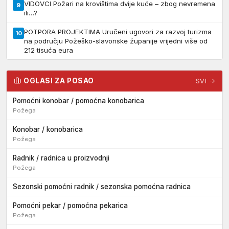
VIDOVCI Požari na krovištima dvije kuće – zbog nevremena
9
ili…?
POTPORA PROJEKTIMA Uručeni ugovori za razvoj turizma
10
na području Požeško-slavonske županije vrijedni više od
212 tisuća eura
OGLASI ZA POSAO
SVI →
Pomoćni konobar / pomoćna konobarica
Požega
Konobar / konobarica
Požega
Radnik / radnica u proizvodnji
Požega
Sezonski pomoćni radnik / sezonska pomoćna radnica
Pomoćni pekar / pomoćna pekarica
Požega