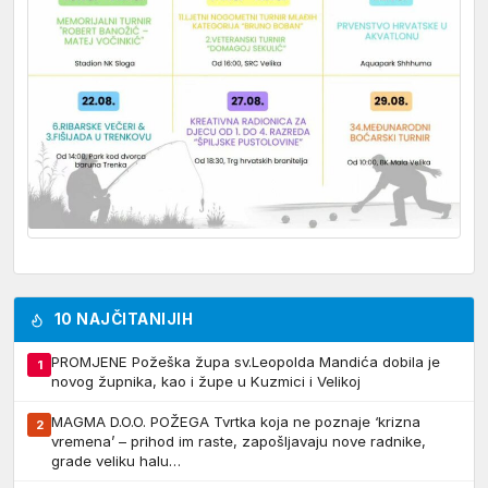
10 NAJČITANIJIH
PROMJENE Požeška župa sv.Leopolda Mandića dobila je
1
novog župnika, kao i župe u Kuzmici i Velikoj
MAGMA D.O.O. POŽEGA Tvrtka koja ne poznaje ‘krizna
2
vremena’ – prihod im raste, zapošljavaju nove radnike,
grade veliku halu…