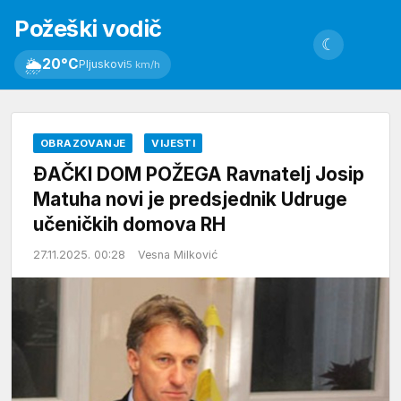
Požeški vodič
☾
🌦
20°C
Pljuskovi
5 km/h
OBRAZOVANJE
VIJESTI
ĐAČKI DOM POŽEGA Ravnatelj Josip
Matuha novi je predsjednik Udruge
učeničkih domova RH
27.11.2025. 00:28
Vesna Milković