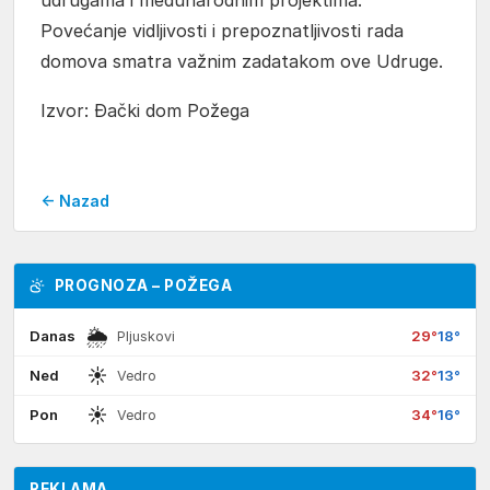
Povećanje vidljivosti i prepoznatljivosti rada
domova smatra važnim zadatakom ove Udruge.
Izvor: Đački dom Požega
← Nazad
PROGNOZA – POŽEGA
🌦
Danas
29°
18°
Pljuskovi
☀
Ned
32°
13°
Vedro
☀
Pon
34°
16°
Vedro
REKLAMA