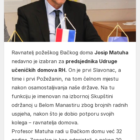
Ravnatelj požeškog Đačkog doma
Josip Matuha
nedavno je izabran za
predsjednika Udruge
učeničkih
domova RH.
On je prvi Slavonac, a
time i prvi Požežanin, na tom čelnom mjestu
nakon osamostaljivanja naše države. Na tu
funkciju je imenovan na izbornoj Skupštini
održanoj u Belom Manastiru zbog brojnih radnih
uspjeha, nakon što je dobio potporu svojih
kolega – ravnatelja domova.
Profesor Matuha radi u Đačkom domu već 32
godine. Zaposlen je kao odgajatelj, a nakon 20