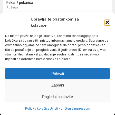
Pekar / pekarica
Požega
Konobar / konobarica
Upravljajte pristankom za
Požega
kolačiće
Velika
Da bismo pružili najbolje iskustvo, koristimo tehnologije poput
kolačića za čuvanje i/ili pristup informacijama o uređaju. Suglasnost s
Tokar / tokarica
ovim tehnologijama će nam omogućiti da obrađujemo podatke kao
Jakšić
što su ponašanje pri pregledavanju ili jedinstveni ID-ovi na ovoj web
stranici. Nepristanak ili povlačenje suglasnosti može negativno
Njegovatelj / njegovateljica starijih i nemoćnih osoba
utjecati na određene karakteristike i funkcije.
Resnik
Prihvati
Zabrani
Uvjeti korištenja
Impressum
Politika kolačića (EU)
Pogledaj postavke
Pravila privatnosti
© 2026 Požeški vodič. Sva prava pridržana.
Politika kolačića
Uvjeti korištenja
Impressum