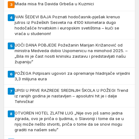
Mlada misa fra Davida Grbeša u Kuzmici
3
IVAN ŠEDEVI BAJA Poznati hodočasnik-pješak krenuo
4
jutros iz Požeških Sesveta na 4100 kilometara dugo
hodočašće hrvatskim i europskim svetištima – kući se
vraća u studenom!
UOČI DANA POBJEDE Požežanin Marijan Križanović od
5
ministra Medveda dobio Uspomenicu na mimohod 2025. –
„Bila mi je čast nositi kninsku zastavu i predstavljati našu
županiju”
POŽEGA Potpisani ugovori za opremanje hladnjače vrijedni
6
3,3 milijuna eura
UPISI U PRVE RAZREDE SREDNJIH ŠKOLA U POŽEGI Trend
7
iz ranijih godina je nastavljen – apsolutni hit je i dalje
Tehnička!
OTVOREN HOTEL ZLATNI LUG „Nije ovo još samo jedna
8
zgrada, ovo je priča o ljudima, o Slavoniji i tome da se u
njoj može nešto stvoriti, priča o tome da se snovi mogu
graditi na našem selu”