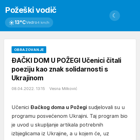
Požeški vodič
☾
☀
13°C
Vedro
4 km/h
OBRAZOVANJE
ĐAČKI DOM U POŽEGI Učenici čitali
poeziju kao znak solidarnosti s
Ukrajinom
08.04.2022. 13:15
Vesna Milković
Učenici
Đačkog doma u Požegi
sudjelovali su u
programu posvećenom Ukrajini. Taj program bio
je uvod u skupljanje artikala potrebnih
izbjeglicama iz Ukrajine, a u kojem će, uz