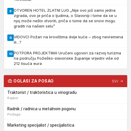
OTVOREN HOTEL ZLATNI LUG „Nije ovo još samo jedna
8
zgrada, ovo je priča o ljudima, o Slavoniji i tome da se u
njoj može nešto stvoriti, priča o tome da se snovi mogu
graditi na našem selu”
VIDOVCI Požari na krovištima dvije kuće – zbog nevremena
9
ili…?
POTPORA PROJEKTIMA Uručeni ugovori za razvoj turizma
10
na području Požeško-slavonske županije vrijedni više od
212 tisuća eura
OGLASI ZA POSAO
SVI →
Traktorist / traktoristica u vinogradu
Kaptol
Radnik / radnica u metalnom pogonu
Požega
Marketing specijalist / specijalistica