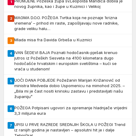
PROMJENE Požeška župa sv.Leopolda Mandića dobila je
1
novog župnika, kao i župe u Kuzmici i Velikoj
MAGMA D.O.O. POŽEGA Tvrtka koja ne poznaje ‘krizna
2
vremena’ – prihod im raste, zapošljavaju nove radnike,
grade veliku halu…
Mlada misa fra Davida Grbeša u Kuzmici
3
IVAN ŠEDEVI BAJA Poznati hodočasnik-pješak krenuo
4
jutros iz Požeških Sesveta na 4100 kilometara dugo
hodočašće hrvatskim i europskim svetištima – kući se
vraća u studenom!
UOČI DANA POBJEDE Požežanin Marijan Križanović od
5
ministra Medveda dobio Uspomenicu na mimohod 2025. –
„Bila mi je čast nositi kninsku zastavu i predstavljati našu
županiju”
POŽEGA Potpisani ugovori za opremanje hladnjače vrijedni
6
3,3 milijuna eura
UPISI U PRVE RAZREDE SREDNJIH ŠKOLA U POŽEGI Trend
7
iz ranijih godina je nastavljen – apsolutni hit je i dalje
Tehnička!