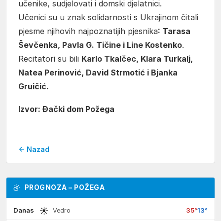
učenike, sudjelovati i domski djelatnici.
Učenici su u znak solidarnosti s Ukrajinom čitali
pjesme njihovih najpoznatijih pjesnika
: Tarasa
Ševčenka, Pavla G. Tičine i Line Kostenko
.
Recitatori su bili
Karlo Tkalčec, Klara Turkalj,
Natea Perinović, David Strmotić i Bjanka
Gruičić.
Izvor: Đački dom Požega
← Nazad
PROGNOZA – POŽEGA
☀
Danas
35°
13°
Vedro