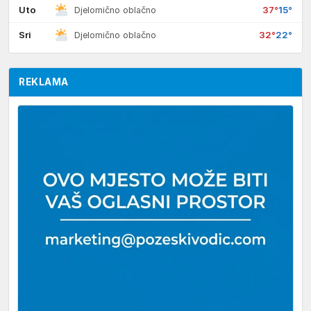
Uto
37°
15°
Djelomično oblačno
Sri
32°
22°
Djelomično oblačno
REKLAMA