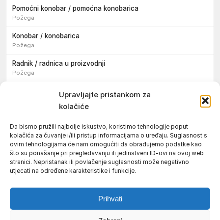
Pomoćni konobar / pomoćna konobarica
Požega
Konobar / konobarica
Požega
Radnik / radnica u proizvodnji
Požega
Sezonski pomoćni radnik / sezonska pomoćna radnica
Upravljajte pristankom za
kolačiće
Pomoćni pekar / pomoćna pekarica
Požega
Da bismo pružili najbolje iskustvo, koristimo tehnologije poput
kolačića za čuvanje i/ili pristup informacijama o uređaju. Suglasnost s
Pekar / pekarica
ovim tehnologijama će nam omogućiti da obrađujemo podatke kao
Požega
što su ponašanje pri pregledavanju ili jedinstveni ID-ovi na ovoj web
stranici. Nepristanak ili povlačenje suglasnosti može negativno
Konobar / konobarica
utjecati na određene karakteristike i funkcije.
Požega
Prihvati