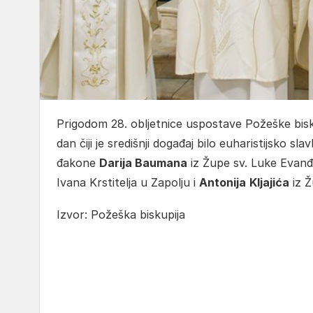
Prigodom 28. obljetnice uspostave Požeške bisku
dan čiji je središnji događaj bilo euharistijsko sla
đakone
Darija Baumana
iz Župe sv. Luke Evanđ
Ivana Krstitelja u Zapolju i
Antonija
Kljajića
iz Ž
Izvor: Požeška biskupija