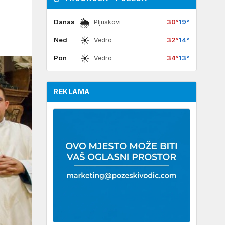
🌦
Danas
30°
19°
Pljuskovi
☀
Ned
32°
14°
Vedro
☀
Pon
34°
13°
Vedro
REKLAMA