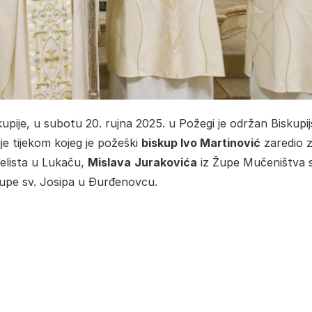
pije, u subotu 20. rujna 2025. u Požegi je održan Biskupij
vlje tijekom kojeg je požeški
biskup Ivo Martinović
zaredio 
elista u Lukaču,
Mislava
Jurakovića
iz Župe Mučeništva s
upe sv. Josipa u Đurđenovcu.