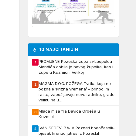
10 NAJČITANIJIH
PROMJENE Požeška župa sv.Leopolda
1
Mandića dobila je novog župnika, kao i
župe u Kuzmici i Velikoj
MAGMA D.O.O. POŽEGA Tvrtka koja ne
2
poznaje ‘krizna vremena’ – prihod im
raste, zapošljavaju nove radnike, grade
veliku halu…
Mlada misa fra Davida Grbeša u
3
Kuzmici
IVAN ŠEDEVI BAJA Poznati hodočasnik-
4
pješak krenuo jutros iz Požeških