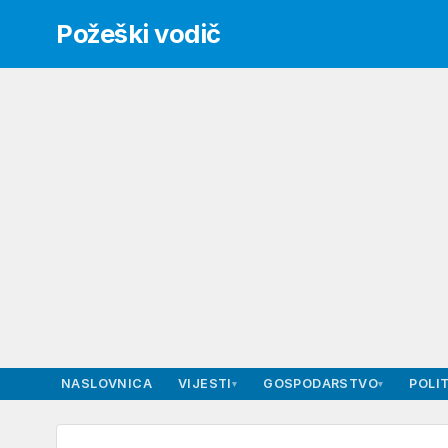
Požeški vodič
NASLOVNICA
VIJESTI
GOSPODARSTVO
POLIT
▾
▾