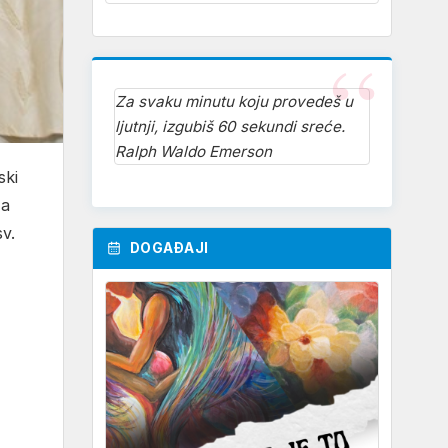
Za svaku minutu koju provedeš u
ljutnji, izgubiš 60 sekundi sreće.
Ralph Waldo Emerson
ski
za
v.
DOGAĐAJI