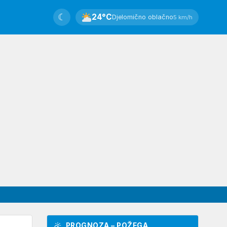
☾
24°C
Djelomično oblačno
5 km/h
PROGNOZA – POŽEGA