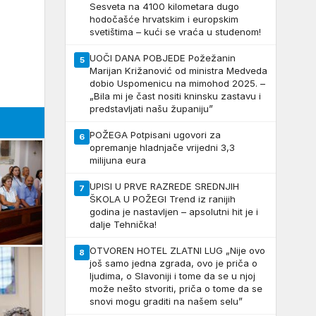
Sesveta na 4100 kilometara dugo
hodočašće hrvatskim i europskim
svetištima – kući se vraća u studenom!
UOČI DANA POBJEDE Požežanin
5
Marijan Križanović od ministra Medveda
dobio Uspomenicu na mimohod 2025. –
„Bila mi je čast nositi kninsku zastavu i
predstavljati našu županiju”
POŽEGA Potpisani ugovori za
6
opremanje hladnjače vrijedni 3,3
milijuna eura
UPISI U PRVE RAZREDE SREDNJIH
7
ŠKOLA U POŽEGI Trend iz ranijih
godina je nastavljen – apsolutni hit je i
dalje Tehnička!
OTVOREN HOTEL ZLATNI LUG „Nije ovo
8
još samo jedna zgrada, ovo je priča o
ljudima, o Slavoniji i tome da se u njoj
može nešto stvoriti, priča o tome da se
snovi mogu graditi na našem selu”