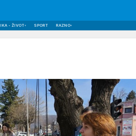
IKA - ŽIVOT
SPORT
RAZNO
▾
▾