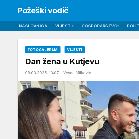
Požeški vodič
NASLOVNICA
VIJESTI
GOSPODARSTVO
POLIT
▾
▾
FOTOGALERIJA
VIJESTI
Dan žena u Kutjevu
08.03.2025. 13:07
Vesna Milković