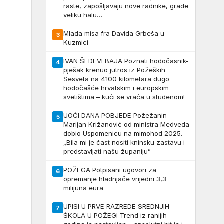
raste, zapošljavaju nove radnike, grade
veliku halu…
Mlada misa fra Davida Grbeša u
3
Kuzmici
IVAN ŠEDEVI BAJA Poznati hodočasnik-
4
pješak krenuo jutros iz Požeških
Sesveta na 4100 kilometara dugo
hodočašće hrvatskim i europskim
svetištima – kući se vraća u studenom!
UOČI DANA POBJEDE Požežanin
5
Marijan Križanović od ministra Medveda
dobio Uspomenicu na mimohod 2025. –
„Bila mi je čast nositi kninsku zastavu i
predstavljati našu županiju”
POŽEGA Potpisani ugovori za
6
opremanje hladnjače vrijedni 3,3
milijuna eura
UPISI U PRVE RAZREDE SREDNJIH
7
ŠKOLA U POŽEGI Trend iz ranijih