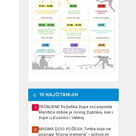
10 NAJČITANIJIH
PROMJENE Požeška župa sv.Leopolda
1
Mandića dobila je novog župnika, kao i
župe u Kuzmici i Velikoj
MAGMA D.O.O. POŽEGA Tvrtka koja ne
2
poznaje ‘krizna vremena’ – prihod im