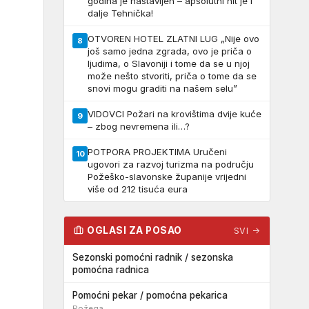
godina je nastavljen – apsolutni hit je i
dalje Tehnička!
OTVOREN HOTEL ZLATNI LUG „Nije ovo
8
još samo jedna zgrada, ovo je priča o
ljudima, o Slavoniji i tome da se u njoj
može nešto stvoriti, priča o tome da se
snovi mogu graditi na našem selu”
VIDOVCI Požari na krovištima dvije kuće
9
– zbog nevremena ili…?
POTPORA PROJEKTIMA Uručeni
10
ugovori za razvoj turizma na području
Požeško-slavonske županije vrijedni
više od 212 tisuća eura
OGLASI ZA POSAO
SVI →
Sezonski pomoćni radnik / sezonska
pomoćna radnica
Pomoćni pekar / pomoćna pekarica
Požega