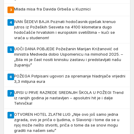
Mlada misa fra Davida Grbeša u Kuzmici
3
IVAN ŠEDEVI BAJA Poznati hodočasnik-pješak krenuo
4
jutros iz Požeških Sesveta na 4100 kilometara dugo
hodočašće hrvatskim i europskim svetištima – kući se
vraća u studenom!
UOČI DANA POBJEDE Požežanin Marijan Križanović od
5
ministra Medveda dobio Uspomenicu na mimohod 2025. –
„Bila mi je čast nositi kninsku zastavu i predstavljati našu
županiju”
POŽEGA Potpisani ugovori za opremanje hladnjače vrijedni
6
3,3 milijuna eura
UPISI U PRVE RAZREDE SREDNJIH ŠKOLA U POŽEGI Trend
7
iz ranijih godina je nastavljen – apsolutni hit je i dalje
Tehnička!
OTVOREN HOTEL ZLATNI LUG „Nije ovo još samo jedna
8
zgrada, ovo je priča o ljudima, o Slavoniji i tome da se u
njoj može nešto stvoriti, priča o tome da se snovi mogu
graditi na našem selu”