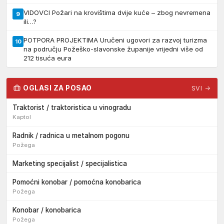
VIDOVCI Požari na krovištima dvije kuće – zbog nevremena
9
ili…?
POTPORA PROJEKTIMA Uručeni ugovori za razvoj turizma
10
na području Požeško-slavonske županije vrijedni više od
212 tisuća eura
OGLASI ZA POSAO
SVI →
Traktorist / traktoristica u vinogradu
Kaptol
Radnik / radnica u metalnom pogonu
Požega
Marketing specijalist / specijalistica
Pomoćni konobar / pomoćna konobarica
Požega
Konobar / konobarica
Požega