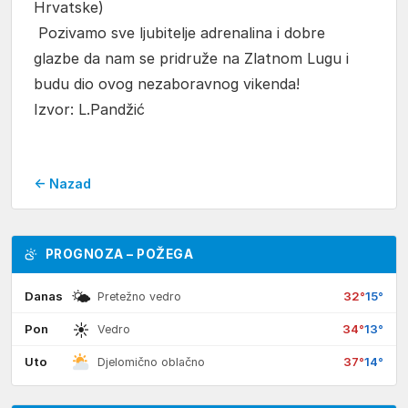
Hrvatske)
Pozivamo sve ljubitelje adrenalina i dobre
glazbe da nam se pridruže na Zlatnom Lugu i
budu dio ovog nezaboravnog vikenda!
Izvor: L.Pandžić
← Nazad
PROGNOZA – POŽEGA
🌤
Danas
32°
15°
Pretežno vedro
☀
Pon
34°
13°
Vedro
Uto
37°
14°
Djelomično oblačno