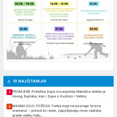
10 NAJČITANIJIH
PROMJENE Požeška župa sv.Leopolda Mandića dobila je
1
novog župnika, kao i župe u Kuzmici i Velikoj
MAGMA D.O.O. POŽEGA Tvrtka koja ne poznaje ‘krizna
2
vremena’ – prihod im raste, zapošljavaju nove radnike,
grade veliku halu…