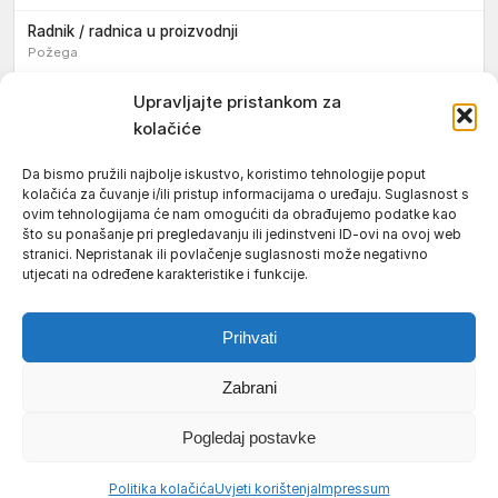
Radnik / radnica u proizvodnji
Požega
Sezonski pomoćni radnik / sezonska pomoćna radnica
Upravljajte pristankom za
kolačiće
Pomoćni pekar / pomoćna pekarica
Požega
Da bismo pružili najbolje iskustvo, koristimo tehnologije poput
kolačića za čuvanje i/ili pristup informacijama o uređaju. Suglasnost s
Pekar / pekarica
ovim tehnologijama će nam omogućiti da obrađujemo podatke kao
Požega
što su ponašanje pri pregledavanju ili jedinstveni ID-ovi na ovoj web
stranici. Nepristanak ili povlačenje suglasnosti može negativno
Konobar / konobarica
utjecati na određene karakteristike i funkcije.
Požega
Prihvati
Zabrani
Uvjeti korištenja
Impressum
Politika kolačića (EU)
Pogledaj postavke
Pravila privatnosti
© 2026 Požeški vodič. Sva prava pridržana.
Politika kolačića
Uvjeti korištenja
Impressum