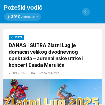
Požeški vodič
☾
☀
30°C
Vedro
8 km/h
VIJESTI
DANAS I SUTRA Zlatni Lug je
domaćin velikog dvodnevnog
spektakla – adrenalinske utrke i
koncert Esada Merulića
20.09.2025. 00:04
Vesna Milković