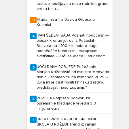
raste, zapošljavaju nove radnike, grade
veliku halu…
Mlada misa fra Davida Grbeša u
3
Kuzmici
IVAN ŠEDEVI BAJA Poznati hodočasnik-
4
pješak krenuo jutros iz Požeških
Sesveta na 4100 kilometara dugo
hodočašće hrvatskim i europskim
svetištima – kući se vraća u studenom!
UOČI DANA POBJEDE Požežanin
5
Marijan Križanović od ministra Medveda
dobio Uspomenicu na mimohod 2025. –
„Bila mi je čast nositi kninsku zastavu i
predstavljati našu županiju”
POŽEGA Potpisani ugovori za
6
opremanje hladnjače vrijedni 3,3
milijuna eura
UPISI U PRVE RAZREDE SREDNJIH
7
ŠKOLA U POŽEGI Trend iz ranijih