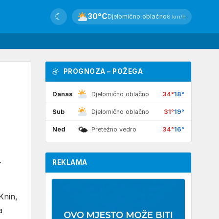
☾
30°C
Djelomično oblačno
8 km/h
PROGNOZA – POŽEGA
Danas
34°
18°
Djelomično oblačno
Sub
31°
19°
Djelomično oblačno
🌤
Ned
34°
16°
Pretežno vedro
.
REKLAMA
Knin,
a