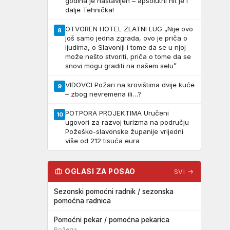
godina je nastavljen – apsolutni hit je i
dalje Tehnička!
OTVOREN HOTEL ZLATNI LUG „Nije ovo
8
još samo jedna zgrada, ovo je priča o
ljudima, o Slavoniji i tome da se u njoj
može nešto stvoriti, priča o tome da se
snovi mogu graditi na našem selu”
VIDOVCI Požari na krovištima dvije kuće
9
– zbog nevremena ili…?
POTPORA PROJEKTIMA Uručeni
10
ugovori za razvoj turizma na području
Požeško-slavonske županije vrijedni
više od 212 tisuća eura
OGLASI ZA POSAO
SVI →
Sezonski pomoćni radnik / sezonska
pomoćna radnica
Pomoćni pekar / pomoćna pekarica
Požega