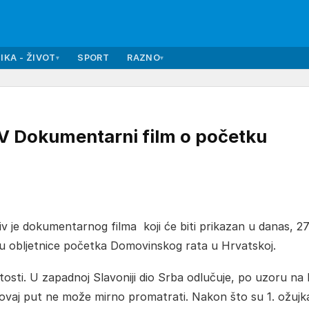
IKA - ŽIVOT
SPORT
RAZNO
▾
▾
Dokumentarni film o početku
v je dokumentarnog filma koji će biti prikazan u danas, 27
u obljetnice početka Domovinskog rata u Hrvatskoj.
osti. U zapadnoj Slavoniji dio Srba odlučuje, po uzoru na 
o ovaj put ne može mirno promatrati. Nakon što su 1. ožujk