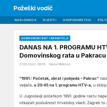
Požeški vodič
NASLOVNICA
VIJESTI
GOSPODARSTVO
POLIT
▾
▾
DOMOVINSKI RAT I BRANITELJI
DANAS NA 1. PROGRAMU HTV 
Domovinskog rata u Pakracu
27.02.2022. 08:05
Vesna Milković
“1991.: Početak, obrat i pobjeda – Pakrac”
nazi
veljače,
u 20:45 na 1. programu HTV-a,
u sklop
U Jugoslaviji početkom 1991. godine rastu napet
otkazati poslušnost hrvatskoj vlasti. Zagreb t