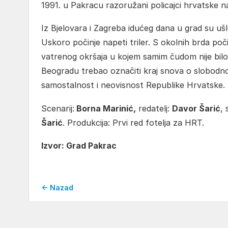
1991. u Pakracu razoružani policajci hrvatske na
Iz Bjelovara i Zagreba idućeg dana u grad su ušl
Uskoro počinje napeti triler. S okolnih brda poč
vatrenog okršaja u kojem samim čudom nije bilo 
Beogradu trebao označiti kraj snova o slobodno
samostalnost i neovisnost Republike Hrvatske.
Scenarij:
Borna Marinić,
redatelj:
Davor Šarić
, 
Šarić
. Produkcija: Prvi red fotelja za HRT.
Izvor: Grad Pakrac
← Nazad