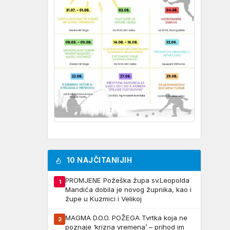
10 NAJČITANIJIH
PROMJENE Požeška župa sv.Leopolda
1
Mandića dobila je novog župnika, kao i
župe u Kuzmici i Velikoj
MAGMA D.O.O. POŽEGA Tvrtka koja ne
2
poznaje ‘krizna vremena’ – prihod im