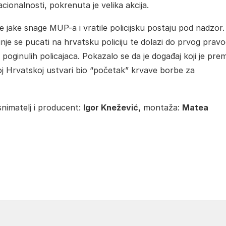
cionalnosti, pokrenuta je velika akcija.
e jake snage MUP-a i vratile policijsku postaju pod nadzor.
inje se pucati na hrvatsku policiju te dolazi do prvog prav
poginulih policajaca. Pokazalo se da je događaj koji je pre
j Hrvatskoj ustvari bio “početak” krvave borbe za
snimatelj i producent:
Igor Knežević,
montaža:
Matea