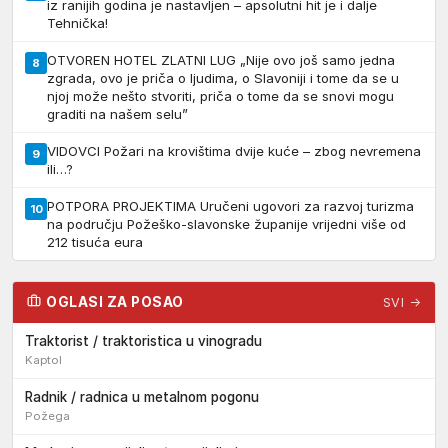
iz ranijih godina je nastavljen – apsolutni hit je i dalje
Tehnička!
OTVOREN HOTEL ZLATNI LUG „Nije ovo još samo jedna
8
zgrada, ovo je priča o ljudima, o Slavoniji i tome da se u
njoj može nešto stvoriti, priča o tome da se snovi mogu
graditi na našem selu”
VIDOVCI Požari na krovištima dvije kuće – zbog nevremena
9
ili…?
POTPORA PROJEKTIMA Uručeni ugovori za razvoj turizma
10
na području Požeško-slavonske županije vrijedni više od
212 tisuća eura
OGLASI ZA POSAO
SVI →
Traktorist / traktoristica u vinogradu
Kaptol
Radnik / radnica u metalnom pogonu
Požega