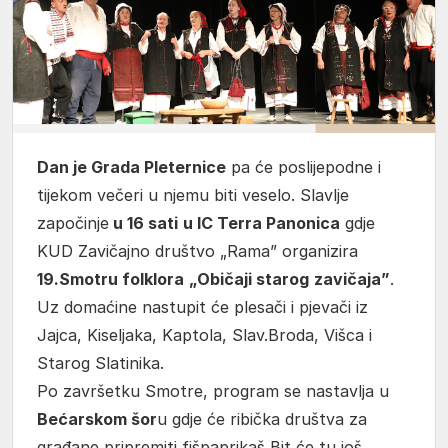
Dan je Grada Pleternice
pa će poslijepodne i
tijekom večeri u njemu biti veselo. Slavlje
započinje
u 16 sati
u IC Terra Panonica
gdje
KUD Zavičajno društvo „Rama” organizira
19.Smotru folklora
„Običaji starog
zavičaja”
.
Uz domaćine nastupit će plesači i pjevači iz
Jajca, Kiseljaka, Kaptola, Slav.Broda, Višca i
Starog Slatinika.
Po završetku Smotre, program se nastavlja u
Bećarskom šor
u gdje će ribička društva za
građane pripremiti fišpaprikaš Bit će tu još