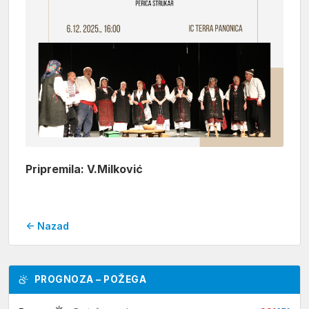
Pripremila: V.Milković
← Nazad
PROGNOZA – POŽEGA