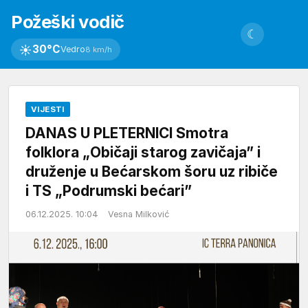
Požeški vodič
☾
☀
30°C
Vedro
8 km/h
VIJESTI
DANAS U PLETERNICI Smotra
folklora „Običaji starog zavičaja” i
druženje u Bećarskom šoru uz ribiče
i TS „Podrumski bećari”
06.12.2025. 10:04
Vesna Milković