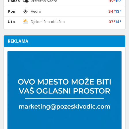
🌤
Danas
32°
15°
Pretežno vedro
☀
Pon
34°
13°
Vedro
Uto
37°
14°
Djelomično oblačno
REKLAMA