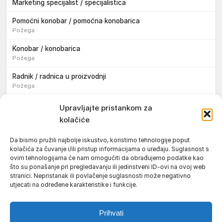
Marketing specijalist / specijalistica
Pomoćni konobar / pomoćna konobarica
Požega
Konobar / konobarica
Požega
Radnik / radnica u proizvodnji
Požega
Sezonski pomoćni radnik / sezonska pomoćna radnica
Upravljajte pristankom za
kolačiće
Pomoćni pekar / pomoćna pekarica
Požega
Da bismo pružili najbolje iskustvo, koristimo tehnologije poput
kolačića za čuvanje i/ili pristup informacijama o uređaju. Suglasnost s
Pekar / pekarica
ovim tehnologijama će nam omogućiti da obrađujemo podatke kao
Požega
što su ponašanje pri pregledavanju ili jedinstveni ID-ovi na ovoj web
stranici. Nepristanak ili povlačenje suglasnosti može negativno
Konobar / konobarica
utjecati na određene karakteristike i funkcije.
Požega
Prihvati