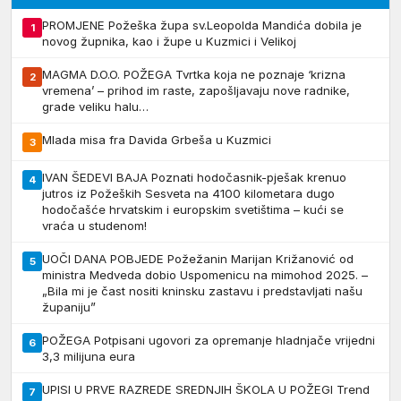
PROMJENE Požeška župa sv.Leopolda Mandića dobila je
1
novog župnika, kao i župe u Kuzmici i Velikoj
MAGMA D.O.O. POŽEGA Tvrtka koja ne poznaje ‘krizna
2
vremena’ – prihod im raste, zapošljavaju nove radnike,
grade veliku halu…
Mlada misa fra Davida Grbeša u Kuzmici
3
IVAN ŠEDEVI BAJA Poznati hodočasnik-pješak krenuo
4
jutros iz Požeških Sesveta na 4100 kilometara dugo
hodočašće hrvatskim i europskim svetištima – kući se
vraća u studenom!
UOČI DANA POBJEDE Požežanin Marijan Križanović od
5
ministra Medveda dobio Uspomenicu na mimohod 2025. –
„Bila mi je čast nositi kninsku zastavu i predstavljati našu
županiju”
POŽEGA Potpisani ugovori za opremanje hladnjače vrijedni
6
3,3 milijuna eura
UPISI U PRVE RAZREDE SREDNJIH ŠKOLA U POŽEGI Trend
7