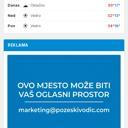
☁
Danas
30°
17°
Oblačno
☀
Ned
32°
13°
Vedro
☀
Pon
34°
16°
Vedro
REKLAMA