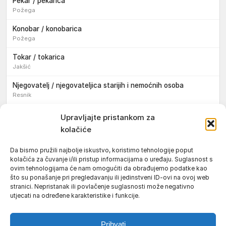
Pekar / pekarica
Požega
Konobar / konobarica
Požega
Tokar / tokarica
Jakšić
Njegovatelj / njegovateljica starijih i nemoćnih osoba
Resnik
Konobar / konobarica
Upravljajte pristankom za
Požega
kolačiće
Bravar / bravarica
Da bismo pružili najbolje iskustvo, koristimo tehnologije poput
Jakšić
kolačića za čuvanje i/ili pristup informacijama o uređaju. Suglasnost s
ovim tehnologijama će nam omogućiti da obrađujemo podatke kao
Vozač / vozačica teretnog vozila s poluprikolicom
što su ponašanje pri pregledavanju ili jedinstveni ID-ovi na ovoj web
Požega
stranici. Nepristanak ili povlačenje suglasnosti može negativno
utjecati na određene karakteristike i funkcije.
Pomoćnik/ica u nastavi
Prihvati