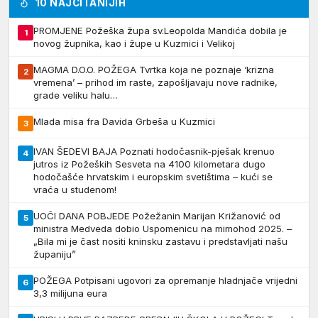
10 NAJČITANIJIH
PROMJENE Požeška župa sv.Leopolda Mandića dobila je
1
novog župnika, kao i župe u Kuzmici i Velikoj
MAGMA D.O.O. POŽEGA Tvrtka koja ne poznaje ‘krizna
2
vremena’ – prihod im raste, zapošljavaju nove radnike,
grade veliku halu…
Mlada misa fra Davida Grbeša u Kuzmici
3
IVAN ŠEDEVI BAJA Poznati hodočasnik-pješak krenuo
4
jutros iz Požeških Sesveta na 4100 kilometara dugo
hodočašće hrvatskim i europskim svetištima – kući se
vraća u studenom!
UOČI DANA POBJEDE Požežanin Marijan Križanović od
5
ministra Medveda dobio Uspomenicu na mimohod 2025. –
„Bila mi je čast nositi kninsku zastavu i predstavljati našu
županiju”
POŽEGA Potpisani ugovori za opremanje hladnjače vrijedni
6
3,3 milijuna eura