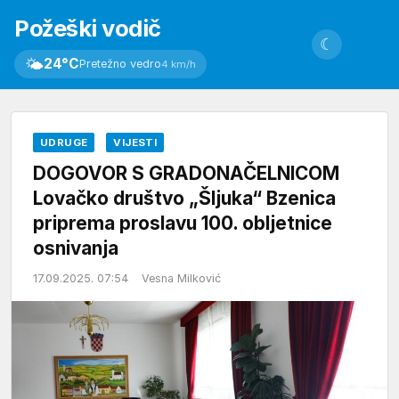
Požeški vodič
☾
🌤
24°C
Pretežno vedro
4 km/h
UDRUGE
VIJESTI
DOGOVOR S GRADONAČELNICOM
Lovačko društvo „Šljuka“ Bzenica
priprema proslavu 100. obljetnice
osnivanja
17.09.2025. 07:54
Vesna Milković