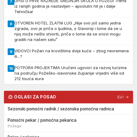
UPISI U PRVE RAZREDE SREDNJIH ŠKOLA U POŽEGI Trend
7
iz ranijih godina je nastavljen – apsolutni hit je i dalje
Tehnička!
OTVOREN HOTEL ZLATNI LUG „Nije ovo još samo jedna
8
zgrada, ovo je priča o ljudima, o Slavoniji i tome da se u
njoj može nešto stvoriti, priča o tome da se snovi mogu
graditi na našem selu”
VIDOVCI Požari na krovištima dvije kuće – zbog nevremena
9
ili…?
POTPORA PROJEKTIMA Uručeni ugovori za razvoj turizma
10
na području Požeško-slavonske županije vrijedni više od
212 tisuća eura
OGLASI ZA POSAO
SVI →
Sezonski pomoćni radnik / sezonska pomoćna radnica
Pomoćni pekar / pomoćna pekarica
Požega