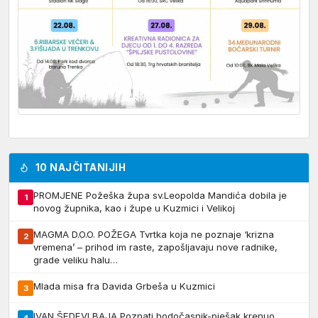
10 NAJČITANIJIH
PROMJENE Požeška župa sv.Leopolda Mandića dobila je
1
novog župnika, kao i župe u Kuzmici i Velikoj
MAGMA D.O.O. POŽEGA Tvrtka koja ne poznaje ‘krizna
2
vremena’ – prihod im raste, zapošljavaju nove radnike,
grade veliku halu…
Mlada misa fra Davida Grbeša u Kuzmici
3
IVAN ŠEDEVI BAJA Poznati hodočasnik-pješak krenuo