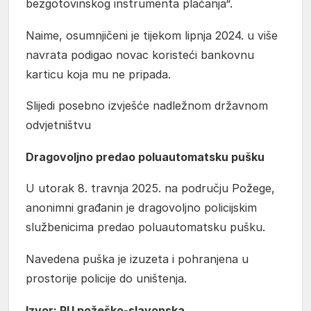
bezgotovinskog instrumenta plaćanja“.
Naime, osumnjičeni je tijekom lipnja 2024. u više
navrata podigao novac koristeći bankovnu
karticu koja mu ne pripada.
Slijedi posebno izvješće nadležnom državnom
odvjetništvu
Dragovoljno predao poluautomatsku pušku
U utorak 8. travnja 2025. na području Požege,
anonimni građanin je dragovoljno policijskim
službenicima predao poluautomatsku pušku.
Navedena puška je izuzeta i pohranjena u
prostorije policije do uništenja.
Izvor: PU požeško-slavonska