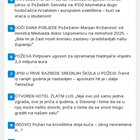
4
jutros iz Požeških Sesveta na 4100 kilometara dugo
hodočašće hrvatskim i europskim svetištima – kući se
vraća u studenom!
UOČI DANA POBJEDE Požežanin Marijan Križanović od
5
ministra Medveda dobio Uspomenicu na mimohod 2025. –
„Bila mi je čast nositi kninsku zastavu i predstavljati našu
županiju”
POŽEGA Potpisani ugovori za opremanje hladnjače vrijedni
6
3,3 milijuna eura
UPISI U PRVE RAZREDE SREDNJIH ŠKOLA U POŽEGI Trend
7
iz ranijih godina je nastavljen – apsolutni hit je i dalje
Tehnička!
OTVOREN HOTEL ZLATNI LUG „Nije ovo još samo jedna
8
zgrada, ovo je priča o ljudima, o Slavoniji i tome da se u
njoj može nešto stvoriti, priča o tome da se snovi mogu
graditi na našem selu”
VIDOVCI Požari na krovištima dvije kuće – zbog nevremena
9
ili…?