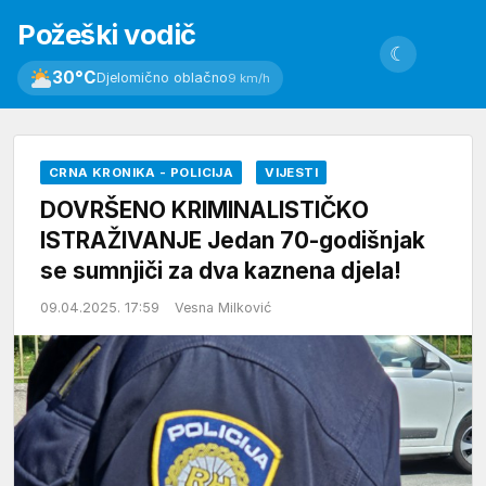
Požeški vodič
☾
30°C
Djelomično oblačno
9 km/h
CRNA KRONIKA - POLICIJA
VIJESTI
DOVRŠENO KRIMINALISTIČKO
ISTRAŽIVANJE Jedan 70-godišnjak
se sumnjiči za dva kaznena djela!
09.04.2025. 17:59
Vesna Milković