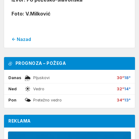
Foto: V.Milković
← Nazad
PROGNOZA – POŽEGA
🌦
Danas
30°
18°
Pljuskovi
☀
Ned
32°
14°
Vedro
🌤
Pon
34°
13°
Pretežno vedro
REKLAMA