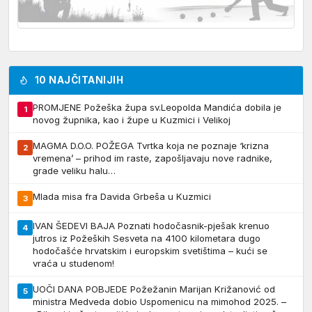
10 NAJČITANIJIH
PROMJENE Požeška župa sv.Leopolda Mandića dobila je
1
novog župnika, kao i župe u Kuzmici i Velikoj
MAGMA D.O.O. POŽEGA Tvrtka koja ne poznaje ‘krizna
2
vremena’ – prihod im raste, zapošljavaju nove radnike,
grade veliku halu…
Mlada misa fra Davida Grbeša u Kuzmici
3
IVAN ŠEDEVI BAJA Poznati hodočasnik-pješak krenuo
4
jutros iz Požeških Sesveta na 4100 kilometara dugo
hodočašće hrvatskim i europskim svetištima – kući se
vraća u studenom!
UOČI DANA POBJEDE Požežanin Marijan Križanović od
5
ministra Medveda dobio Uspomenicu na mimohod 2025. –