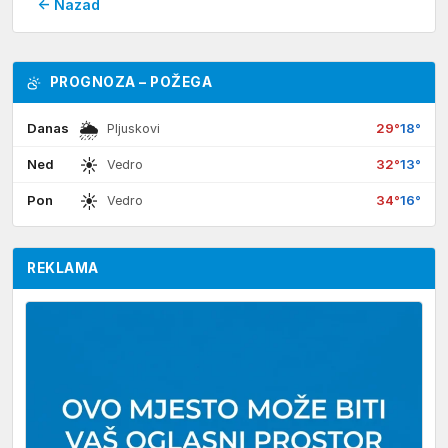
← Nazad
PROGNOZA – POŽEGA
🌦
Danas
29°
18°
Pljuskovi
☀
Ned
32°
13°
Vedro
☀
Pon
34°
16°
Vedro
REKLAMA