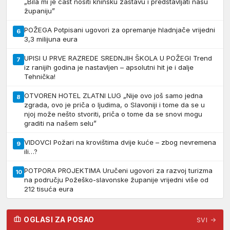
„Bila mi je čast nositi kninsku zastavu i predstavljati našu
županiju”
POŽEGA Potpisani ugovori za opremanje hladnjače vrijedni
6
3,3 milijuna eura
UPISI U PRVE RAZREDE SREDNJIH ŠKOLA U POŽEGI Trend
7
iz ranijih godina je nastavljen – apsolutni hit je i dalje
Tehnička!
OTVOREN HOTEL ZLATNI LUG „Nije ovo još samo jedna
8
zgrada, ovo je priča o ljudima, o Slavoniji i tome da se u
njoj može nešto stvoriti, priča o tome da se snovi mogu
graditi na našem selu”
VIDOVCI Požari na krovištima dvije kuće – zbog nevremena
9
ili…?
POTPORA PROJEKTIMA Uručeni ugovori za razvoj turizma
10
na području Požeško-slavonske županije vrijedni više od
212 tisuća eura
OGLASI ZA POSAO
SVI →