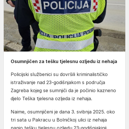
Osumnjičen za tešku tjelesnu ozljedu iz nehaja
Policijski službenici su dovršili kriminalističko
istraživanje nad 23-godišnjakom s područja
Zagreba kojeg se sumnjiči da je počinio kazneno
djelo Teška tjelesna ozljeda iz nehaja.
Naime, osumnjičeni je dana 3. svibnja 2025. oko
tri sata u Pakracu u Bolničkoj ulici iz nehaja
nanio tešku tjelesnu ozljedu 23-godišnjakinji.