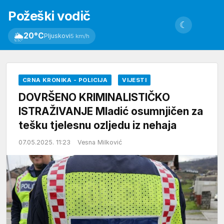
Požeški vodič
☾
🌦
20°C
Pljuskovi
5 km/h
CRNA KRONIKA - POLICIJA
VIJESTI
DOVRŠENO KRIMINALISTIČKO
ISTRAŽIVANJE Mladić osumnjičen za
tešku tjelesnu ozljedu iz nehaja
07.05.2025. 11:23
Vesna Milković