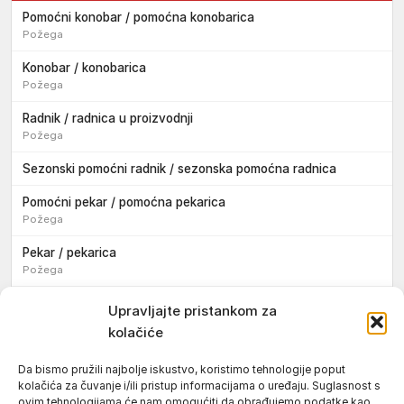
Pomoćni konobar / pomoćna konobarica
Požega
Konobar / konobarica
Požega
Radnik / radnica u proizvodnji
Požega
Sezonski pomoćni radnik / sezonska pomoćna radnica
Pomoćni pekar / pomoćna pekarica
Požega
Pekar / pekarica
Požega
Konobar / konobarica
Upravljajte pristankom za
Požega
kolačiće
Velika
Da bismo pružili najbolje iskustvo, koristimo tehnologije poput
kolačića za čuvanje i/ili pristup informacijama o uređaju. Suglasnost s
Tokar / tokarica
ovim tehnologijama će nam omogućiti da obrađujemo podatke kao