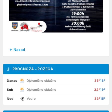
← Nazad
PROGNOZA – POŽEGA
Danas
35°
18°
Djelomično oblačno
Sub
32°
19°
Djelomično oblačno
☀
Ned
33°
15°
Vedro