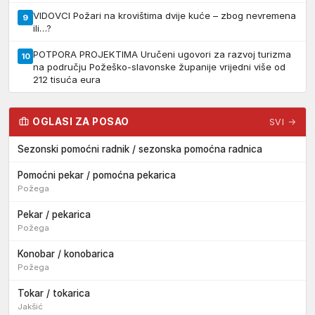
VIDOVCI Požari na krovištima dvije kuće – zbog nevremena
9
ili…?
POTPORA PROJEKTIMA Uručeni ugovori za razvoj turizma
10
na području Požeško-slavonske županije vrijedni više od
212 tisuća eura
OGLASI ZA POSAO
SVI →
Sezonski pomoćni radnik / sezonska pomoćna radnica
Pomoćni pekar / pomoćna pekarica
Požega
Pekar / pekarica
Požega
Konobar / konobarica
Požega
Tokar / tokarica
Jakšić