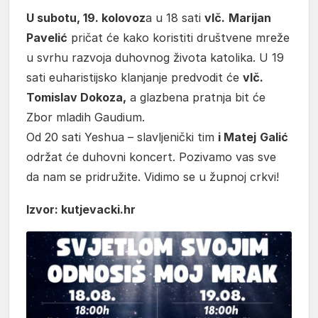
U subotu, 19. kolovoz
a u 18 sati
vlč.
Marijan
Pavelić
pričat će kako koristiti društvene mreže
u svrhu razvoja duhovnog života katolika. U 19
sati euharistijsko klanjanje predvodit će
vlč.
Tomislav Dokoza,
a glazbena pratnja bit će
Zbor mladih Gaudium.
Od 20 sati Yeshua – slavljenički tim
i Matej
Galić
održat će duhovni koncert. Pozivamo vas sve
da nam se pridružite. Vidimo se u župnoj crkvi!
Izvor: kutjevacki.hr