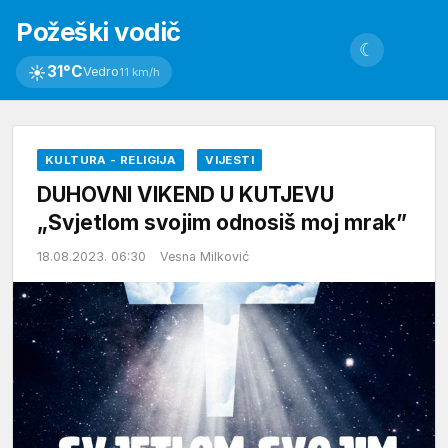
Požeški vodič
☾
☀
31°C
Vedro
11 km/h
KULTURA - RELIGIJA
VIJESTI
DUHOVNI VIKEND U KUTJEVU
„Svjetlom svojim odnosiš moj mrak”
18.08.2023. 06:30
Vesna Milković