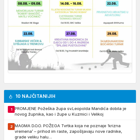
10 NAJČITANIJIH
PROMJENE Požeška župa sv.Leopolda Mandića dobila je
1
novog župnika, kao i župe u Kuzmici i Velikoj
MAGMA D.O.O. POŽEGA Tvrtka koja ne poznaje ‘krizna
2
vremena’ – prihod im raste, zapošljavaju nove radnike,
grade veliku halu…