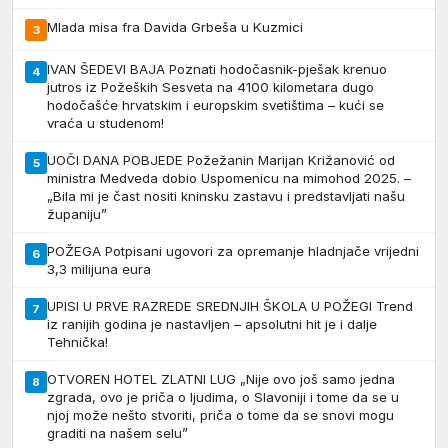
Mlada misa fra Davida Grbeša u Kuzmici
3
IVAN ŠEDEVI BAJA Poznati hodočasnik-pješak krenuo
4
jutros iz Požeških Sesveta na 4100 kilometara dugo
hodočašće hrvatskim i europskim svetištima – kući se
vraća u studenom!
UOČI DANA POBJEDE Požežanin Marijan Križanović od
5
ministra Medveda dobio Uspomenicu na mimohod 2025. –
„Bila mi je čast nositi kninsku zastavu i predstavljati našu
županiju”
POŽEGA Potpisani ugovori za opremanje hladnjače vrijedni
6
3,3 milijuna eura
UPISI U PRVE RAZREDE SREDNJIH ŠKOLA U POŽEGI Trend
7
iz ranijih godina je nastavljen – apsolutni hit je i dalje
Tehnička!
OTVOREN HOTEL ZLATNI LUG „Nije ovo još samo jedna
8
zgrada, ovo je priča o ljudima, o Slavoniji i tome da se u
njoj može nešto stvoriti, priča o tome da se snovi mogu
graditi na našem selu”