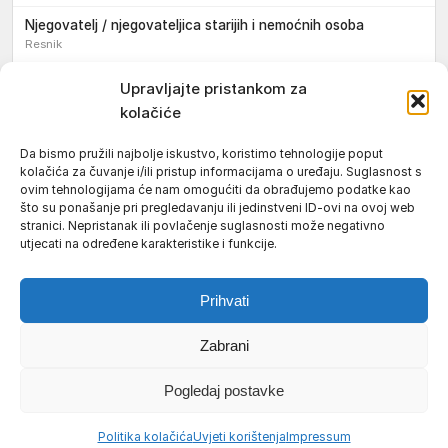
Njegovatelj / njegovateljica starijih i nemoćnih osoba
Resnik
Konobar / konobarica
Upravljajte pristankom za
Požega
kolačiće
Bravar / bravarica
Da bismo pružili najbolje iskustvo, koristimo tehnologije poput
Jakšić
kolačića za čuvanje i/ili pristup informacijama o uređaju. Suglasnost s
ovim tehnologijama će nam omogućiti da obrađujemo podatke kao
Vozač / vozačica teretnog vozila s poluprikolicom
što su ponašanje pri pregledavanju ili jedinstveni ID-ovi na ovoj web
Požega
stranici. Nepristanak ili povlačenje suglasnosti može negativno
utjecati na određene karakteristike i funkcije.
Pomoćnik/ica u nastavi
Prihvati
Zabrani
Uvjeti korištenja
Impressum
Politika kolačića (EU)
Pogledaj postavke
Pravila privatnosti
© 2026 Požeški vodič. Sva prava pridržana.
Politika kolačića
Uvjeti korištenja
Impressum