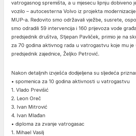
vatrogasnog spremišta, a u mjesecu lipnju dobiveno j
vozilo – autocesterna Volvo iz projekta modernizacije
MUP-a. Redovito smo održavali vježbe, susrete, ospos
smo odradili 59 intervencija i 160 prijevoza vode gra
predsjednik društva, Stjepan Pavliček, primio je na s
za 70 godina aktivnog rada u vatrogastvu koje mu je 
predsjednik zajednice, Željko Petrović.
Nakon detaljnih izvješća dodijeljena su sljedeća prizn
• spomenica za 10 godina aktivnosti u vatrogastvu
1. Vlado Previšić
2. Leon Oreč
3. Ivan Mitrović
4. Ivan Mlađan
• diploma za zvanje vatrogasac
1. Mihael Vasilj