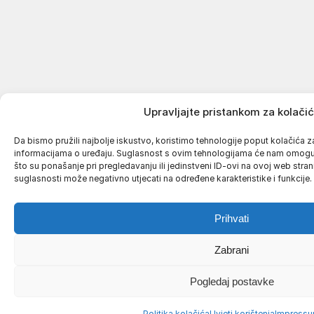
Upravljajte pristankom za kolači
Da bismo pružili najbolje iskustvo, koristimo tehnologije poput kolačića za 
informacijama o uređaju. Suglasnost s ovim tehnologijama će nam omog
što su ponašanje pri pregledavanju ili jedinstveni ID-ovi na ovoj web strani
suglasnosti može negativno utjecati na određene karakteristike i funkcije.
Prihvati
Zabrani
Pogledaj postavke
Politika kolačića
Uvjeti korištenja
Impress