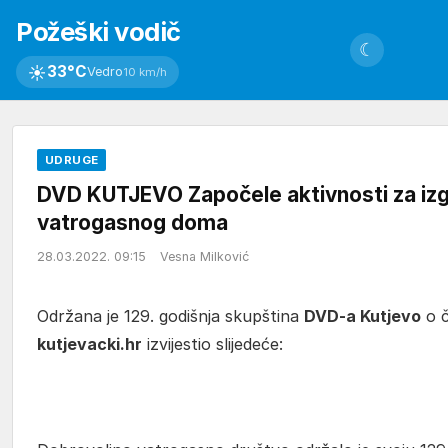
Požeški vodič
☾
☀
33°C
Vedro
10 km/h
UDRUGE
DVD KUTJEVO Započele aktivnosti za iz
vatrogasnog doma
28.03.2022. 09:15
Vesna Milković
Održana je 129. godišnja skupština
DVD-a Kutjevo
o č
kutjevacki.hr
izvijestio slijedeće: