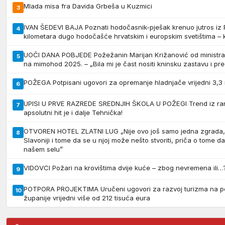
Mlada misa fra Davida Grbeša u Kuzmici
3
IVAN ŠEDEVI BAJA Poznati hodočasnik-pješak krenuo jutros iz
4
kilometara dugo hodočašće hrvatskim i europskim svetištima – 
UOČI DANA POBJEDE Požežanin Marijan Križanović od minist
5
na mimohod 2025. – „Bila mi je čast nositi kninsku zastavu i pre
POŽEGA Potpisani ugovori za opremanje hladnjače vrijedni 3,3 
6
UPISI U PRVE RAZREDE SREDNJIH ŠKOLA U POŽEGI Trend iz ranij
7
apsolutni hit je i dalje Tehnička!
OTVOREN HOTEL ZLATNI LUG „Nije ovo još samo jedna zgrada, o
8
Slavoniji i tome da se u njoj može nešto stvoriti, priča o tome d
našem selu”
VIDOVCI Požari na krovištima dvije kuće – zbog nevremena ili…
9
POTPORA PROJEKTIMA Uručeni ugovori za razvoj turizma na p
10
županije vrijedni više od 212 tisuća eura