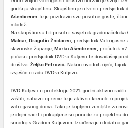
Dobrovoljno vatrogasno društvo održalo je svoju 129.
godišnju skupštinu. Skupštinu je otvorio predsjednik
Ašenbrener
te je pozdravio sve prisutne goste, član
mladež.
Na skupštini su bili prisutni: savjetnik gradonačelnik
Malnar, Dragutin
Žnidarec
, predsjednik Vatrogasne 
slavonske županije,
Marko Ašenbrener,
pročelnik V
počasni predsjednik DVD-a Kutjevo te dosadašnji preds
društva,
Željko Petrović.
Nakon uvodnih riječi, tajnik
izvješće o radu DVD-a Kutjevo.
DVD Kutjevo u protekloj je 2021. godini aktivno radil
zaštiti, nabavci opreme te je aktivno krenulo u proje
vatrogasnog doma. Tako je kupljeno zemljište za novi
je idejni nacrt i prikupljene su ponude za projektnu d
suradnji s Gradom Kutjevom. Izrađena je i dodatna ga