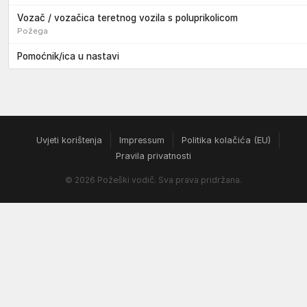
Vozač / vozačica teretnog vozila s poluprikolicom
Požega
Pomoćnik/ica u nastavi
Uvjeti korištenja
Impressum
Politika kolačića (EU)
Pravila privatnosti
© 2026 Požeški vodič. Sva prava pridržana.