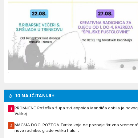
10 NAJČITANIJIH
PROMJENE Požeška župa sv.Leopolda Mandića dobila je novog ž
1
Velikoj
MAGMA D.O.O. POŽEGA Tvrtka koja ne poznaje ‘krizna vremena’ –
2
nove radnike, grade veliku halu…