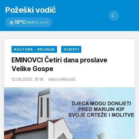
Požeški vodič
☾
☀
19°C
Vedro
2 km/h
KULTURA - RELIGIJA
VIJESTI
EMINOVCI Četiri dana proslave
Velike Gospe
12.08.2025. 16:18
Vesna Milković