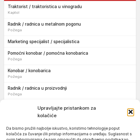
Traktorist / traktoristica u vinogradu
Kaptol
Radnik / radnica u metalnom pogonu
Požega
Marketing specijalist / specijalistica
Pomoćni konobar / pomoćna konobarica
Požega
Konobar / konobarica
Požega
Radnik / radnica u proizvodnji
Požega
Sezonski pomoćni radnik / sezonska pomoćna radnica
Upravljajte pristankom za
kolačiće
Pomoćni pekar / pomoćna pekarica
Požega
Da bismo pružili najbolje iskustvo, koristimo tehnologije poput
kolačića za čuvanje i/ili pristup informacijama o uređaju. Suglasnost s
Pekar / pekarica
ovim tehnologijama će nam omogućiti da obrađujemo podatke kao