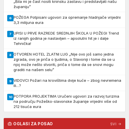
„Bila mi je čast nositi kninsku zastavu i predstavljati našu
županiju”
POŽEGA Potpisani ugovori za opremanje hladnjače vrijedni
6
3,3 milijuna eura
UPISI U PRVE RAZREDE SREDNJIH ŠKOLA U POŽEGI Trend
7
iz ranijih godina je nastavljen – apsolutni hit je i dalje
Tehnička!
OTVOREN HOTEL ZLATNI LUG „Nije ovo još samo jedna
8
zgrada, ovo je priča o ljudima, o Slavoniji i tome da se u
njoj može nešto stvoriti, priča o tome da se snovi mogu
graditi na našem selu”
VIDOVCI Požari na krovištima dvije kuće – zbog nevremena
9
ili…?
POTPORA PROJEKTIMA Uručeni ugovori za razvoj turizma
10
na području Požeško-slavonske županije vrijedni više od
212 tisuća eura
OGLASI ZA POSAO
SVI →