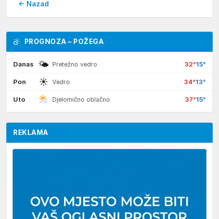
← Nazad
PROGNOZA – POŽEGA
🌤
Danas
32°
15°
Pretežno vedro
☀
Pon
34°
13°
Vedro
Uto
37°
15°
Djelomično oblačno
REKLAMA