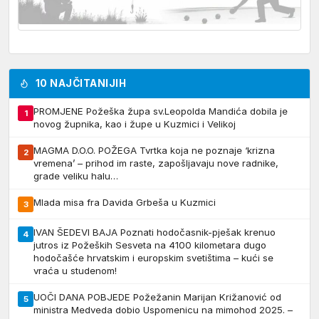
10 NAJČITANIJIH
PROMJENE Požeška župa sv.Leopolda Mandića dobila je
1
novog župnika, kao i župe u Kuzmici i Velikoj
MAGMA D.O.O. POŽEGA Tvrtka koja ne poznaje ‘krizna
2
vremena’ – prihod im raste, zapošljavaju nove radnike,
grade veliku halu…
Mlada misa fra Davida Grbeša u Kuzmici
3
IVAN ŠEDEVI BAJA Poznati hodočasnik-pješak krenuo
4
jutros iz Požeških Sesveta na 4100 kilometara dugo
hodočašće hrvatskim i europskim svetištima – kući se
vraća u studenom!
UOČI DANA POBJEDE Požežanin Marijan Križanović od
5
ministra Medveda dobio Uspomenicu na mimohod 2025. –