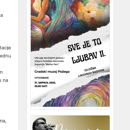
ča
acije
 jednu
om
u na
e
na,