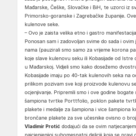
Mađarske, Češke, Slovačke i BiH, te uzorci iz sv
Primorsko-goranske i Zagrebačke županije. Ove 
kulenove seke.
– Ovo je zaista velika etno i gastro manifestaci
Ponosan sam i zadovoljan svime do sada i ovim ju
nama (pauzirali smo samo za vrijeme korona pand
koje slave kulenovu seku ili Kobasijade od Istre do
u Mađarskoj. Vidjeli smo kako dosežemo dvostruk
Kobasijade imaju po 40-tak kulenovih seka na oc
prilikom pozivam sve koji proizvode kulenovu s
ocjenjivanje. Pripremili smo i ove godine bogat
šampiona tvrtke Porttfolio, poklon pakete tvrtk
plakete i medalje za šampiona i vice šampiona kul
brončane plakete za sve učesnike ovisno o broju
Vladimir Protić
dodajući da se ovim natjecanjem 
najcjenjenijoj suhomesnatoj deliciji koja se pravi 