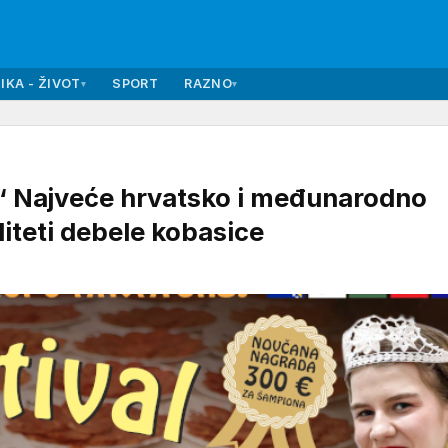
IKA - ŽIVOT
SPORT
RAZNO
▾
▾
Najveće hrvatsko i međunarodno
iteti debele kobasice