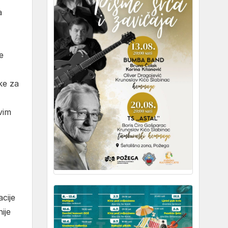
a
e
jke za
vim
cije
ije