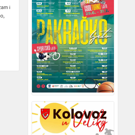
zam i
io,