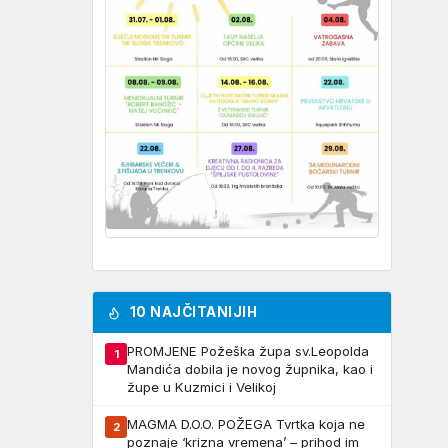
10 NAJČITANIJIH
PROMJENE Požeška župa sv.Leopolda
1
Mandića dobila je novog župnika, kao i
župe u Kuzmici i Velikoj
MAGMA D.O.O. POŽEGA Tvrtka koja ne
2
poznaje ‘krizna vremena’ – prihod im