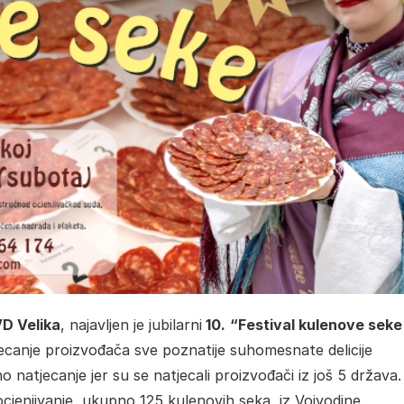
D Velika
, najavljen je jubilarni
10.
“Festival kulenove seke
jecanje proizvođača sve poznatije suhomesnate delicije
 natjecanje jer su se natjecali proizvođači iz još 5 država
 ocjenjivanje, ukupno 125 kulenovih seka, iz Vojvodine,