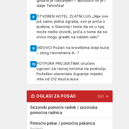
godina je nastavljen – apsolutni hit je i
dalje Tehnička!
OTVOREN HOTEL ZLATNI LUG „Nije ovo
8
još samo jedna zgrada, ovo je priča o
ljudima, o Slavoniji i tome da se u njoj
može nešto stvoriti, priča o tome da se
snovi mogu graditi na našem selu”
VIDOVCI Požari na krovištima dvije kuće
9
– zbog nevremena ili…?
POTPORA PROJEKTIMA Uručeni
10
ugovori za razvoj turizma na području
Požeško-slavonske županije vrijedni
više od 212 tisuća eura
OGLASI ZA POSAO
SVI →
Sezonski pomoćni radnik / sezonska
pomoćna radnica
Pomoćni pekar / pomoćna pekarica
Požega