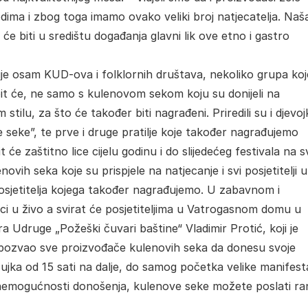
odima i zbog toga imamo ovako veliki broj natjecatelja. Naš
e biti u središtu događanja glavni lik ove etno i gastro
uje osam KUD-ova i folklornih društava, nekoliko grupa koj
upit će, ne samo s kulenovom sekom koju su donijeli na
m stilu, za što će također biti nagrađeni. Priredili su i djevo
e seke”, te prve i druge pratilje koje također nagrađujemo
će zaštitno lice cijelu godinu i do slijedećeg festivala na s
vih seka koje su prispjele na natjecanje i svi posjetitelji u
osjetitelja kojega također nagrađujemo. U zabavnom i
ci u živo a svirat će posjetiteljima u Vatrogasnom domu u
ora Udruge „Požeški čuvari baštine“ Vladimir Protić, koji je
 i pozvao sve proizvođače kulenovih seka da donesu svoje
ujka od 15 sati na dalje, do samog početka velike manifesta
U nemogućnosti donošenja, kulenove seke možete poslati ran