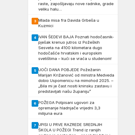
raste, zapošljavaju nove radnike, grade
veliku halu…
Mlada misa fra Davida Grbeša u
3
Kuzmici
IVAN ŠEDEVI BAJA Poznati hodočasnik-
4
pješak krenuo jutros iz Požeških
Sesveta na 4100 kilometara dugo
hodočašće hrvatskim i europskim
svetištima – kući se vraća u studenom!
UOČI DANA POBJEDE Požežanin
5
Marijan Križanović od ministra Medveda
dobio Uspomenicu na mimohod 2025. –
„Bila mi je čast nositi kninsku zastavu i
predstavljati našu županiju”
POŽEGA Potpisani ugovori za
6
opremanje hladnjače vrijedni 3,3
milijuna eura
UPISI U PRVE RAZREDE SREDNJIH
7
ŠKOLA U POŽEGI Trend iz ranijih