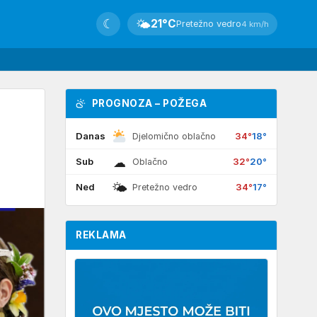
☾
🌤
21°C
Pretežno vedro
4 km/h
PROGNOZA – POŽEGA
Danas
34°
18°
Djelomično oblačno
☁
Sub
32°
20°
Oblačno
🌤
Ned
34°
17°
Pretežno vedro
REKLAMA