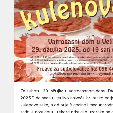
Za subotu,
29. ožujka
u Vatrogasnom domu
DV
2025.”,
do sada uvjerljivo najveće hrvatsko nat
kulenove seke, a od prije 8 godina i međunarodno
sada je postignut i rekord pristiglih uzoraka na