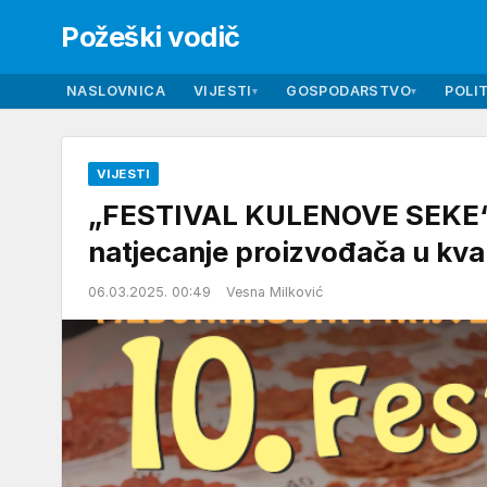
Požeški vodič
NASLOVNICA
VIJESTI
GOSPODARSTVO
POLIT
▾
▾
VIJESTI
„FESTIVAL KULENOVE SEKE“ 
natjecanje proizvođača u kval
06.03.2025. 00:49
Vesna Milković