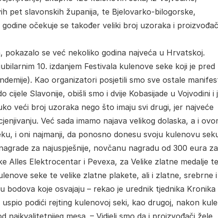
ih pet slavonskih županija, te Bjelovarko-bilogorske,
godine očekuje se također veliki broj uzoraka i proizvođa
ja, pokazalo se već nekoliko godina najveća u Hrvatskoj.
bilarnim 10. izdanjem Festivala kulenove seke koji je pred
emije). Kao organizatori posjetili smo sve ostale manifest
 cijele Slavonije, obišli smo i dvije Kobasijade u Vojvodini i
o veći broj uzoraka nego što imaju svi drugi, jer najveće
jenjivanju. Već sada imamo najava velikog dolaska, a i ov
eku, i oni najmanji, da ponosno donesu svoju kulenovu sek
e nagrade za najuspješnije, novčanu nagradu od 300 eura za
e Alles Elektrocentar i Pevexa, za Velike zlatne medalje t
enove seke te velike zlatne plakete, ali i zlatne, srebrne i
 bodova koje osvajaju – rekao je urednik tjednika Kronika
uspio podići rejting kulenovoj seki, kao drugoj, nakon kule
od najkvalitetnijeg mesa. – Vidjeli smo da i proizvođači žele