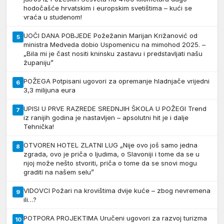
hodočašće hrvatskim i europskim svetištima – kući se
vraća u studenom!
UOČI DANA POBJEDE Požežanin Marijan Križanović od
5
ministra Medveda dobio Uspomenicu na mimohod 2025. –
„Bila mi je čast nositi kninsku zastavu i predstavljati našu
županiju”
POŽEGA Potpisani ugovori za opremanje hladnjače vrijedni
6
3,3 milijuna eura
UPISI U PRVE RAZREDE SREDNJIH ŠKOLA U POŽEGI Trend
7
iz ranijih godina je nastavljen – apsolutni hit je i dalje
Tehnička!
OTVOREN HOTEL ZLATNI LUG „Nije ovo još samo jedna
8
zgrada, ovo je priča o ljudima, o Slavoniji i tome da se u
njoj može nešto stvoriti, priča o tome da se snovi mogu
graditi na našem selu”
VIDOVCI Požari na krovištima dvije kuće – zbog nevremena
9
ili…?
POTPORA PROJEKTIMA Uručeni ugovori za razvoj turizma
10