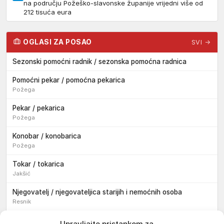
na području Požeško-slavonske županije vrijedni više od
212 tisuća eura
OGLASI ZA POSAO
SVI →
Sezonski pomoćni radnik / sezonska pomoćna radnica
Pomoćni pekar / pomoćna pekarica
Požega
Pekar / pekarica
Požega
Konobar / konobarica
Požega
Tokar / tokarica
Jakšić
Njegovatelj / njegovateljica starijih i nemoćnih osoba
Resnik
Konobar / konobarica
Upravljajte pristankom za