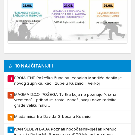
10 NAJČITANIJIH
PROMJENE Požeška župa sv.Leopolda Mandića dobila je
1
novog župnika, kao i župe u Kuzmici i Velikoj
MAGMA D.O.O. POŽEGA Tvrtka koja ne poznaje ‘krizna
2
vremena’ – prihod im raste, zapošljavaju nove radnike,
grade veliku halu…
Mlada misa fra Davida Grbeša u Kuzmici
3
IVAN ŠEDEVI BAJA Poznati hodočasnik-pješak krenuo
4
jutros iz Požeških Sesveta na 4100 kilometara dugo