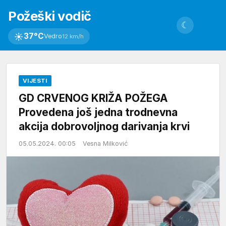
Požeški vodič
☾
☀
37°C
Vedro
12 km/h
VIJESTI
GD CRVENOG KRIŽA POŽEGA
Provedena još jedna trodnevna
akcija dobrovoljnog darivanja krvi
05.05.2024. 00:05
Vesna Milković