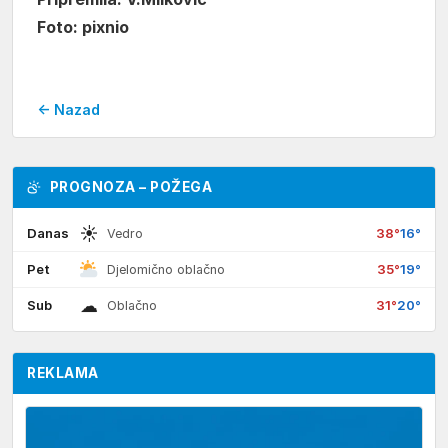
Foto: pixnio
← Nazad
PROGNOZA – POŽEGA
☀
Danas
38°
16°
Vedro
Pet
35°
19°
Djelomično oblačno
☁
Sub
31°
20°
Oblačno
REKLAMA