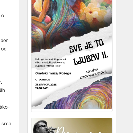
e o
ođer
 od
o
.
dih
ško-
o srca