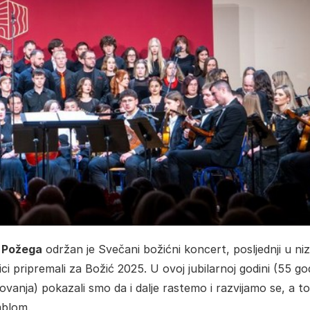
 Požega
održan je Svečani božićni koncert, posljednji u ni
ci pripremali za Božić 2025. U ovoj jubilarnoj godini (55 go
vanja) pokazali smo da i dalje rastemo i razvijamo se, a t
mblom.