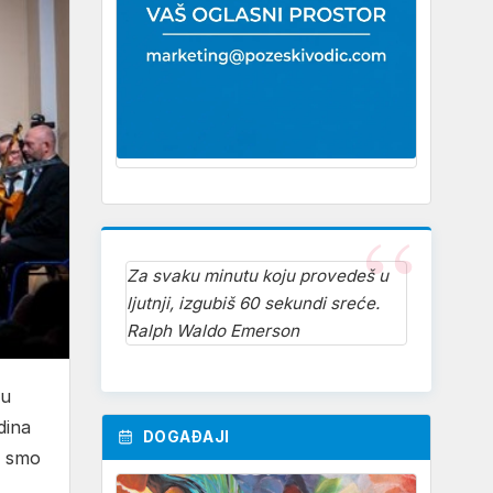
Za svaku minutu koju provedeš u
ljutnji, izgubiš 60 sekundi sreće.
Ralph Waldo Emerson
zu
dina
DOGAĐAJI
o smo