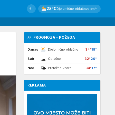
☾
28°C
Djelomično oblačno
3 km/h
PROGNOZA – POŽEGA
Danas
34°
18°
Djelomično oblačno
☁
Sub
32°
20°
Oblačno
🌤
Ned
34°
17°
Pretežno vedro
REKLAMA