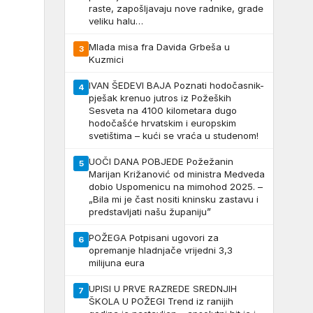
raste, zapošljavaju nove radnike, grade
veliku halu…
Mlada misa fra Davida Grbeša u
3
Kuzmici
IVAN ŠEDEVI BAJA Poznati hodočasnik-
4
pješak krenuo jutros iz Požeških
Sesveta na 4100 kilometara dugo
hodočašće hrvatskim i europskim
svetištima – kući se vraća u studenom!
UOČI DANA POBJEDE Požežanin
5
Marijan Križanović od ministra Medveda
dobio Uspomenicu na mimohod 2025. –
„Bila mi je čast nositi kninsku zastavu i
predstavljati našu županiju”
POŽEGA Potpisani ugovori za
6
opremanje hladnjače vrijedni 3,3
milijuna eura
UPISI U PRVE RAZREDE SREDNJIH
7
ŠKOLA U POŽEGI Trend iz ranijih