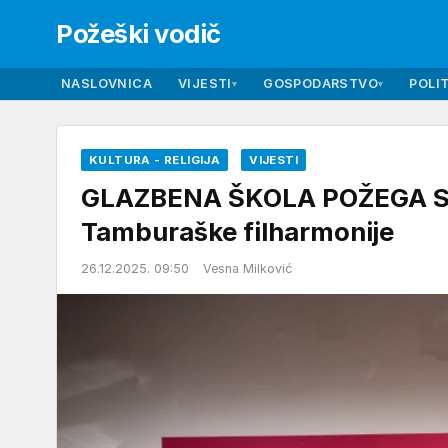
Požeški vodič
NASLOVNICA
VIJESTI
GOSPODARSTVO
POLIT
▾
▾
KULTURA - RELIGIJA
VIJESTI
GLAZBENA ŠKOLA POŽEGA Sve
Tamburaške filharmonije
26.12.2025. 09:50
Vesna Milković