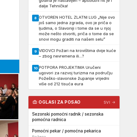
godina je nastavljen – apsolutni hit je i
dalje Tehnička!
OTVOREN HOTEL ZLATNI LUG „Nije ovo
8
još samo jedna zgrada, ovo je priča o
ljudima, o Slavoniji i tome da se u njoj
može nešto stvoriti, priča o tome da se
snovi mogu graditi na našem selu”
VIDOVCI Požari na krovištima dvije kuće
9
– zbog nevremena ili…?
POTPORA PROJEKTIMA Uručeni
10
ugovori za razvoj turizma na području
Požeško-slavonske županije vrijedni
više od 212 tisuća eura
OGLASI ZA POSAO
SVI →
Sezonski pomoćni radnik / sezonska
pomoćna radnica
Pomoćni pekar / pomoćna pekarica
Požega