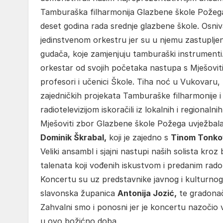
Tamburaška filharmonija Glazbene škole Požega 
deset godina rada srednje glazbene škole. Osniva
jedinstvenom orkestru jer su u njemu zastuplje
gudača, koje zamjenjuju tamburaški instrumenti. Č
orkestar od svojih početaka nastupa s Mješovi
profesori i učenici Škole. Tiha noć u Vukovaru
zajedničkih projekata Tamburaške filharmonije i
radiotelevizijom iskoračili iz lokalnih i regionaln
Mješoviti zbor Glazbene škole Požega uvježbal
Dominik Škrabal,
koji je zajedno s
Tinom Tonko
Veliki ansambl i sjajni nastupi naših solista kro
talenata koji vođenih iskustvom i predanim rad
Koncertu su uz predstavnike javnog i kulturnog
slavonska županica
Antonija Jozić,
te gradona
Zahvalni smo i ponosni jer je koncertu nazočio v
u ovo božićno doba.