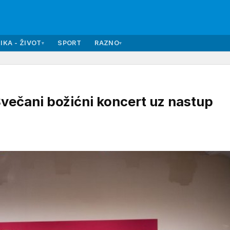
IKA - ŽIVOT
SPORT
RAZNO
▾
▾
čani božićni koncert uz nastup