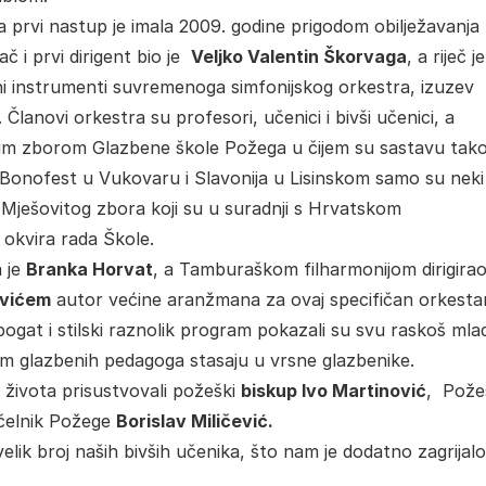
prvi nastup je imala 2009. godine prigodom obilježavanja
č i prvi dirigent bio je
Veljko Valentin Škorvaga
, a riječ j
ni instrumenti suvremenoga simfonijskog orkestra, izuzev
lanovi orkestra su profesori, učenici i bivši učenici, a
tim zborom Glazbene škole Požega u čijem su sastavu tak
, Bonofest u Vukovaru i Slavonija u Lisinskom samo su neki
 Mješovitog zbora koji su u suradnji s Hrvatskom
ih okvira rada Škole.
a je
Branka Horvat
, a Tamburaškom filharmonijom dirigira
vićem
autor većine aranžmana za ovaj specifičan orkestar
z bogat i stilski raznolik program pokazali su svu raskoš mla
om glazbenih pedagoga stasaju u vrsne glazbenike.
 života prisustvovali požeški
biskup Ivo Martinović
, Pože
čelnik Požege
Borislav Miličević.
elik broj naših bivših učenika, što nam je dodatno zagrijal