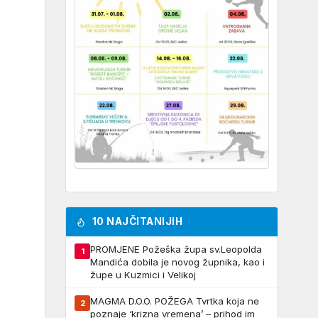
10 NAJČITANIJIH
PROMJENE Požeška župa sv.Leopolda
1
Mandića dobila je novog župnika, kao i
župe u Kuzmici i Velikoj
MAGMA D.O.O. POŽEGA Tvrtka koja ne
2
poznaje ‘krizna vremena’ – prihod im