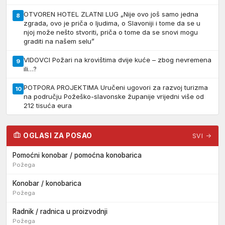
OTVOREN HOTEL ZLATNI LUG „Nije ovo još samo jedna
8
zgrada, ovo je priča o ljudima, o Slavoniji i tome da se u
njoj može nešto stvoriti, priča o tome da se snovi mogu
graditi na našem selu”
VIDOVCI Požari na krovištima dvije kuće – zbog nevremena
9
ili…?
POTPORA PROJEKTIMA Uručeni ugovori za razvoj turizma
10
na području Požeško-slavonske županije vrijedni više od
212 tisuća eura
OGLASI ZA POSAO
SVI →
Pomoćni konobar / pomoćna konobarica
Požega
Konobar / konobarica
Požega
Radnik / radnica u proizvodnji
Požega