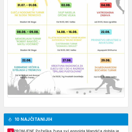
10 NAJČITANIJIH
PROMJENE Požeška župa sv.Leopolda Mandića dobila je
1