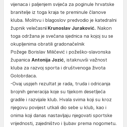
vijenaca i paljenjem svijeća za poginule hrvatske
branitelje iz toga kraja te preminule članove
kluba. Molitvu i blagoslov predvodio je katedralni
župnik velečasn
i Krunoslav Juraković.
Nakon
toga održana je svečana sjednica na kojoj su se
okupljenima obratili gradonačelnik
Požege Borislav Miličević i požeško-slavonska
županica
Antonija Jozić
, istaknuvši važnost
kluba za razvoj sporta i društvenoga života
Golobrdaca.
-Ovaj uspjeh rezultat je rada, truda i odricanja
brojnih generacija koje su tijekom desetljeća
gradile i razvijale klub. Hvala svima koji su kroz
njegovu povijest utkali dio sebe u klub, kao i
onima koji danas nastavljaju njegovati sportske
vrijednosti, zajedništvo i ljubav prema nogometu.