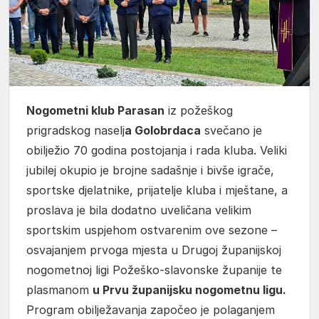
Nogometni klub Parasan
iz požeškog
prigradskog naselj
a Golobrdaca
svečano je
obilježio 70 godina postojanja i rada kluba. Veliki
jubilej okupio je brojne sadašnje i bivše igrače,
sportske djelatnike, prijatelje kluba i mještane, a
proslava je bila dodatno uveličana velikim
sportskim uspjehom ostvarenim ove sezone –
osvajanjem prvoga mjesta u Drugoj županijskoj
nogometnoj ligi Požeško-slavonske županije te
plasmanom
u Prvu županijsku nogometnu ligu.
Program obilježavanja započeo je polaganjem