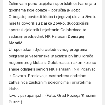
Želim vam puno uspjeha i sportskih ostvarenja u
godinama koje dolaze – poručila je Jozić.
O bogatoj povijesti kluba i njegovoj ulozi u životu
mjesta govorili su
Darko Zovko,
dugogodišnji
sportski djelatnik i mještanin Golobrdaca te
sadašnji predsjednik NK Parasan
Domagoj
Mandić
.
U sportskom dijelu cjelodnevnog programa
odigrana je veteranska utakmica bivšihU igrača
nogometnog kluba iz Golobrdaca, nakon koje su
snage odmjerili seniori NK Parasan i NK Posavac
iz Davora. Proslava je nastavljena dodjelom
zahvalnica zaslužnim pojedincima i prijateljima
kluba.
Izvor: pszupanija.hr (Foto: Grad Požega/Krešimir
Putrić )