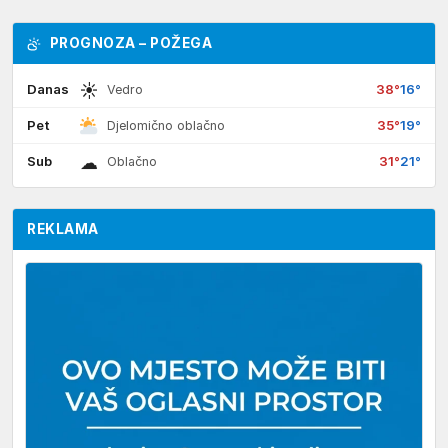
PROGNOZA – POŽEGA
☀
Danas
38°
16°
Vedro
Pet
35°
19°
Djelomično oblačno
☁
Sub
31°
21°
Oblačno
REKLAMA