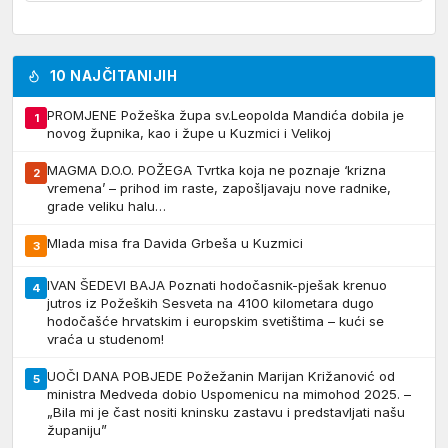
10 NAJČITANIJIH
PROMJENE Požeška župa sv.Leopolda Mandića dobila je
1
novog župnika, kao i župe u Kuzmici i Velikoj
MAGMA D.O.O. POŽEGA Tvrtka koja ne poznaje ‘krizna
2
vremena’ – prihod im raste, zapošljavaju nove radnike,
grade veliku halu…
Mlada misa fra Davida Grbeša u Kuzmici
3
IVAN ŠEDEVI BAJA Poznati hodočasnik-pješak krenuo
4
jutros iz Požeških Sesveta na 4100 kilometara dugo
hodočašće hrvatskim i europskim svetištima – kući se
vraća u studenom!
UOČI DANA POBJEDE Požežanin Marijan Križanović od
5
ministra Medveda dobio Uspomenicu na mimohod 2025. –
„Bila mi je čast nositi kninsku zastavu i predstavljati našu
županiju”