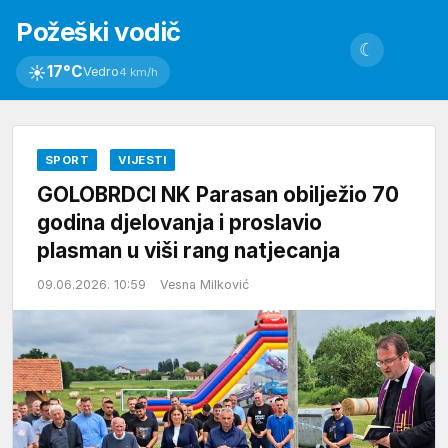
Požeški vodič
☾
☀
17°C
Vedro
4 km/h
SPORT
VIJESTI
GOLOBRDCI NK Parasan obilježio 70
godina djelovanja i proslavio
plasman u viši rang natjecanja
09.06.2026. 10:59
Vesna Milković