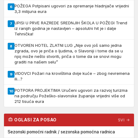
POŽEGA Potpisani ugovori za opremanje hladnjače vrijedni
6
3,3 milijuna eura
UPISI U PRVE RAZREDE SREDNJIH ŠKOLA U POŽEGI Trend
7
iz ranijih godina je nastavljen – apsolutni hit je i dalje
Tehnička!
OTVOREN HOTEL ZLATNI LUG „Nije ovo još samo jedna
8
zgrada, ovo je priča o ljudima, o Slavoniji i tome da se u
njoj može nešto stvoriti, priča o tome da se snovi mogu
graditi na našem selu”
VIDOVCI Požari na krovištima dvije kuće – zbog nevremena
9
ili…?
POTPORA PROJEKTIMA Uručeni ugovori za razvoj turizma
10
na području Požeško-slavonske županije vrijedni više od
212 tisuća eura
OGLASI ZA POSAO
SVI →
Sezonski pomoćni radnik / sezonska pomoćna radnica