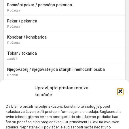
Pomoćni pekar / pomoćna pekarica
Požega
Pekar / pekarica
Požega
Konobar / konobarica
Požega
Tokar / tokarica
Jakšić
Njegovatelj / njegovateljica starijih i nemoćnih osoba
Resnik
Konobar / konobarica
Upravljajte pristankom za
Požega
kolačiće
Bravar / bravarica
Da bismo pružili najbolje iskustvo, koristimo tehnologije poput
Jakšić
kolačića za čuvanje i/ili pristup informacijama o uređaju. Suglasnost s
ovim tehnologijama će nam omogućiti da obrađujemo podatke kao
Vozač / vozačica teretnog vozila s poluprikolicom
što su ponašanje pri pregledavanju ili jedinstveni ID-ovi na ovoj web
Požega
stranici. Nepristanak ili povlačenje suglasnosti može negativno