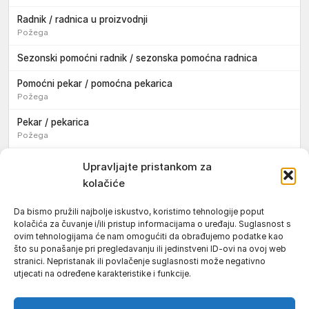
Radnik / radnica u proizvodnji
Požega
Sezonski pomoćni radnik / sezonska pomoćna radnica
Pomoćni pekar / pomoćna pekarica
Požega
Pekar / pekarica
Požega
Konobar / konobarica
Upravljajte pristankom za
Požega
kolačiće
Velika
Da bismo pružili najbolje iskustvo, koristimo tehnologije poput
kolačića za čuvanje i/ili pristup informacijama o uređaju. Suglasnost s
Tokar / tokarica
ovim tehnologijama će nam omogućiti da obrađujemo podatke kao
Jakšić
što su ponašanje pri pregledavanju ili jedinstveni ID-ovi na ovoj web
stranici. Nepristanak ili povlačenje suglasnosti može negativno
Njegovatelj / njegovateljica starijih i nemoćnih osoba
utjecati na određene karakteristike i funkcije.
Resnik