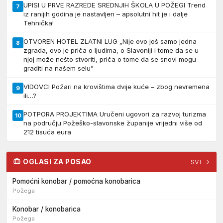
UPISI U PRVE RAZREDE SREDNJIH ŠKOLA U POŽEGI Trend
7
iz ranijih godina je nastavljen – apsolutni hit je i dalje
Tehnička!
OTVOREN HOTEL ZLATNI LUG „Nije ovo još samo jedna
8
zgrada, ovo je priča o ljudima, o Slavoniji i tome da se u
njoj može nešto stvoriti, priča o tome da se snovi mogu
graditi na našem selu”
VIDOVCI Požari na krovištima dvije kuće – zbog nevremena
9
ili…?
POTPORA PROJEKTIMA Uručeni ugovori za razvoj turizma
10
na području Požeško-slavonske županije vrijedni više od
212 tisuća eura
OGLASI ZA POSAO
SVI →
Pomoćni konobar / pomoćna konobarica
Požega
Konobar / konobarica
Požega