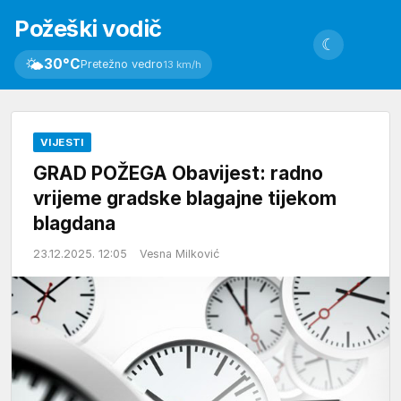
Požeški vodič
☾
🌤
30°C
Pretežno vedro
13 km/h
VIJESTI
GRAD POŽEGA Obavijest: radno
vrijeme gradske blagajne tijekom
blagdana
23.12.2025. 12:05
Vesna Milković