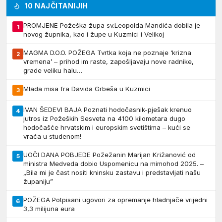
10 NAJČITANIJIH
PROMJENE Požeška župa sv.Leopolda Mandića dobila je
1
novog župnika, kao i župe u Kuzmici i Velikoj
MAGMA D.O.O. POŽEGA Tvrtka koja ne poznaje ‘krizna
2
vremena’ – prihod im raste, zapošljavaju nove radnike,
grade veliku halu…
Mlada misa fra Davida Grbeša u Kuzmici
3
IVAN ŠEDEVI BAJA Poznati hodočasnik-pješak krenuo
4
jutros iz Požeških Sesveta na 4100 kilometara dugo
hodočašće hrvatskim i europskim svetištima – kući se
vraća u studenom!
UOČI DANA POBJEDE Požežanin Marijan Križanović od
5
ministra Medveda dobio Uspomenicu na mimohod 2025. –
„Bila mi je čast nositi kninsku zastavu i predstavljati našu
županiju”
POŽEGA Potpisani ugovori za opremanje hladnjače vrijedni
6
3,3 milijuna eura