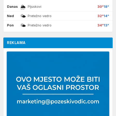
🌦
Danas
30°
18°
Pljuskovi
🌤
Ned
32°
14°
Pretežno vedro
🌤
Pon
34°
13°
Pretežno vedro
REKLAMA