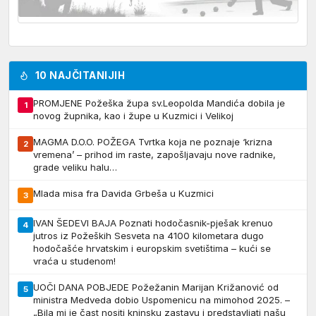
10 NAJČITANIJIH
PROMJENE Požeška župa sv.Leopolda Mandića dobila je
1
novog župnika, kao i župe u Kuzmici i Velikoj
MAGMA D.O.O. POŽEGA Tvrtka koja ne poznaje ‘krizna
2
vremena’ – prihod im raste, zapošljavaju nove radnike,
grade veliku halu…
Mlada misa fra Davida Grbeša u Kuzmici
3
IVAN ŠEDEVI BAJA Poznati hodočasnik-pješak krenuo
4
jutros iz Požeških Sesveta na 4100 kilometara dugo
hodočašće hrvatskim i europskim svetištima – kući se
vraća u studenom!
UOČI DANA POBJEDE Požežanin Marijan Križanović od
5
ministra Medveda dobio Uspomenicu na mimohod 2025. –
„Bila mi je čast nositi kninsku zastavu i predstavljati našu