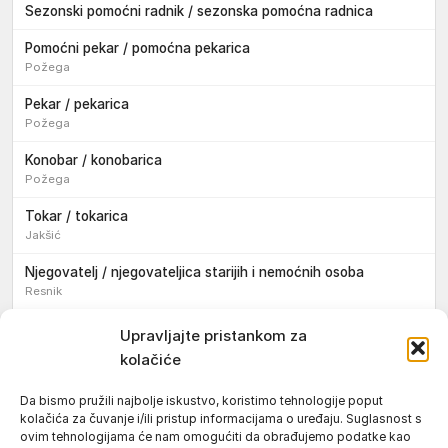
Sezonski pomoćni radnik / sezonska pomoćna radnica
Pomoćni pekar / pomoćna pekarica
Požega
Pekar / pekarica
Požega
Konobar / konobarica
Požega
Tokar / tokarica
Jakšić
Njegovatelj / njegovateljica starijih i nemoćnih osoba
Resnik
Konobar / konobarica
Upravljajte pristankom za
Požega
kolačiće
Bravar / bravarica
Da bismo pružili najbolje iskustvo, koristimo tehnologije poput
Jakšić
kolačića za čuvanje i/ili pristup informacijama o uređaju. Suglasnost s
ovim tehnologijama će nam omogućiti da obrađujemo podatke kao
Vozač / vozačica teretnog vozila s poluprikolicom