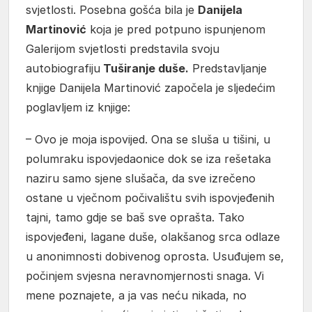
svjetlosti. Posebna gošća bila je
Danijela
Martinović
koja je pred potpuno ispunjenom
Galerijom svjetlosti predstavila svoju
autobiografiju
Tuširanje duše.
Predstavljanje
knjige Danijela Martinović započela je sljedećim
poglavljem iz knjige:
– Ovo je moja ispovijed. Ona se sluša u tišini, u
polumraku ispovjedaonice dok se iza rešetaka
naziru samo sjene slušača, da sve izrečeno
ostane u vječnom počivalištu svih ispovjeđenih
tajni, tamo gdje se baš sve oprašta. Tako
ispovjeđeni, lagane duše, olakšanog srca odlaze
u anonimnosti dobivenog oprosta. Usuđujem se,
počinjem svjesna neravnomjernosti snaga. Vi
mene poznajete, a ja vas neću nikada, no