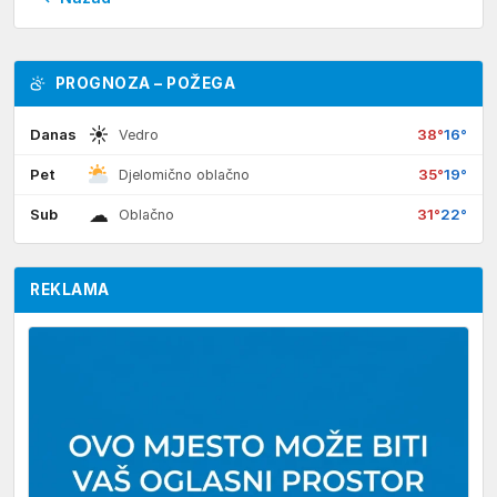
PROGNOZA – POŽEGA
☀
Danas
38°
16°
Vedro
Pet
35°
19°
Djelomično oblačno
☁
Sub
31°
22°
Oblačno
REKLAMA