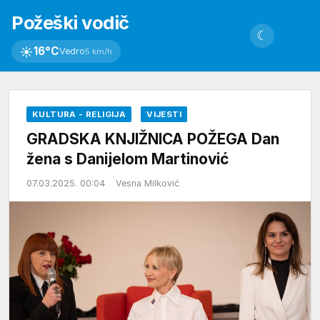
Požeški vodič
☾
☀
16°C
Vedro
5 km/h
KULTURA - RELIGIJA
VIJESTI
GRADSKA KNJIŽNICA POŽEGA Dan
žena s Danijelom Martinović
07.03.2025. 00:04
Vesna Milković