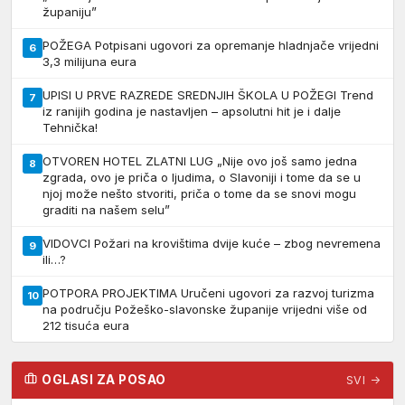
županiju”
POŽEGA Potpisani ugovori za opremanje hladnjače vrijedni
6
3,3 milijuna eura
UPISI U PRVE RAZREDE SREDNJIH ŠKOLA U POŽEGI Trend
7
iz ranijih godina je nastavljen – apsolutni hit je i dalje
Tehnička!
OTVOREN HOTEL ZLATNI LUG „Nije ovo još samo jedna
8
zgrada, ovo je priča o ljudima, o Slavoniji i tome da se u
njoj može nešto stvoriti, priča o tome da se snovi mogu
graditi na našem selu”
VIDOVCI Požari na krovištima dvije kuće – zbog nevremena
9
ili…?
POTPORA PROJEKTIMA Uručeni ugovori za razvoj turizma
10
na području Požeško-slavonske županije vrijedni više od
212 tisuća eura
OGLASI ZA POSAO
SVI →