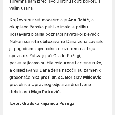
spremna sam izreći svoju istinu i čuti pokoru s
vaših usana.
Književni susret moderirala je
Ana Babić
, a
okupljena ženska publika imala je priliku
postavljati pitanja poznatoj hrvatskoj pjevačici.
Nakon susreta obilježavanje Dana žena završilo
je prigodnim zajedničkim druženjem na Trgu
spoznaje. Zahvaljujući Gradu Požegi,
posjetiteljicama su bile osigurane i crvene ruže,
a obilježavanju Dana žena nazočili su zamjenik
gradonačelnik
a prof. dr. sc. Borislav
Miličević
i
pročelnica Upravnog odjela za društvene
djelatnosti
Maja Petrović.
Izvor: Gradska knjižnica Požega