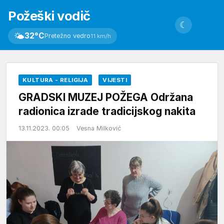
Požeški vodič
☾
🌤
32°C
Pretežno vedro
11 km/h
KULTURA - RELIGIJA
VIJESTI
GRADSKI MUZEJ POŽEGA Održana
radionica izrade tradicijskog nakita
13.11.2023. 00:05
Vesna Milković