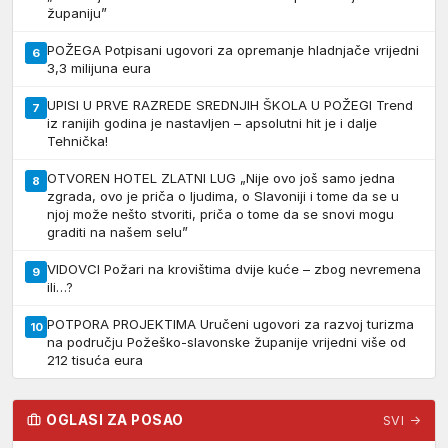
županiju”
POŽEGA Potpisani ugovori za opremanje hladnjače vrijedni
6
3,3 milijuna eura
UPISI U PRVE RAZREDE SREDNJIH ŠKOLA U POŽEGI Trend
7
iz ranijih godina je nastavljen – apsolutni hit je i dalje
Tehnička!
OTVOREN HOTEL ZLATNI LUG „Nije ovo još samo jedna
8
zgrada, ovo je priča o ljudima, o Slavoniji i tome da se u
njoj može nešto stvoriti, priča o tome da se snovi mogu
graditi na našem selu”
VIDOVCI Požari na krovištima dvije kuće – zbog nevremena
9
ili…?
POTPORA PROJEKTIMA Uručeni ugovori za razvoj turizma
10
na području Požeško-slavonske županije vrijedni više od
212 tisuća eura
OGLASI ZA POSAO
SVI →