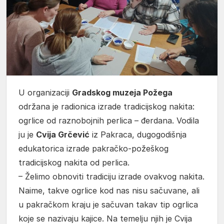
U organizaciji
Gradskog muzeja Požega
održana je radionica izrade tradicijskog nakita:
ogrlice od raznobojnih perlica – đerdana. Vodila
ju je
Cvija Grčević
iz Pakraca, dugogodišnja
edukatorica izrade pakračko-požeškog
tradicijskog nakita od perlica.
– Želimo obnoviti tradiciju izrade ovakvog nakita.
Naime, takve ogrlice kod nas nisu sačuvane, ali
u pakračkom kraju je sačuvan takav tip ogrlica
koje se nazivaju kajice. Na temelju njih je Cvija