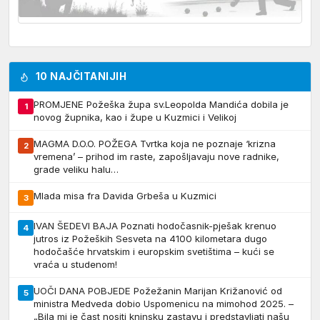
10 NAJČITANIJIH
PROMJENE Požeška župa sv.Leopolda Mandića dobila je
1
novog župnika, kao i župe u Kuzmici i Velikoj
MAGMA D.O.O. POŽEGA Tvrtka koja ne poznaje ‘krizna
2
vremena’ – prihod im raste, zapošljavaju nove radnike,
grade veliku halu…
Mlada misa fra Davida Grbeša u Kuzmici
3
IVAN ŠEDEVI BAJA Poznati hodočasnik-pješak krenuo
4
jutros iz Požeških Sesveta na 4100 kilometara dugo
hodočašće hrvatskim i europskim svetištima – kući se
vraća u studenom!
UOČI DANA POBJEDE Požežanin Marijan Križanović od
5
ministra Medveda dobio Uspomenicu na mimohod 2025. –
„Bila mi je čast nositi kninsku zastavu i predstavljati našu