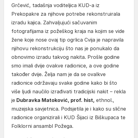
Grčević, tadašnja voditeljica KUD-a iz
Prekopakre za njihove potrebe rekonstruirala
izradu kajica. Zahvaljujući sačuvanim
fotografijama iz požeškog kraja na kojim se vide
žene koje nose ovaj tip ogrlica Cvija je napravila
njihovu rekonstrukciju što nas je ponukalo da
obnovimo izradu takvog nakita. Prošle godine
smo imali dvije ovakve radionice, a ove godine
također dvije. Želja nam je da se ovalkve
radionice održavaju svake godine kako bi što
više ljudi naučilo izrađivati tradicijski nakit – rekla
je
Dubravka Matoković, prof. hist,
ethnol.,
muzejska savjetnica. Podsjetila je i kako su slične
radionice organizirali i KUD Šijaci iz Biškupaca te
Folklorni ansambl Požega.