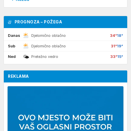
PROGNOZA – POŽEGA
Danas
34°
18°
Djelomično oblačno
Sub
31°
19°
Djelomično oblačno
🌤
Ned
33°
15°
Pretežno vedro
REKLAMA