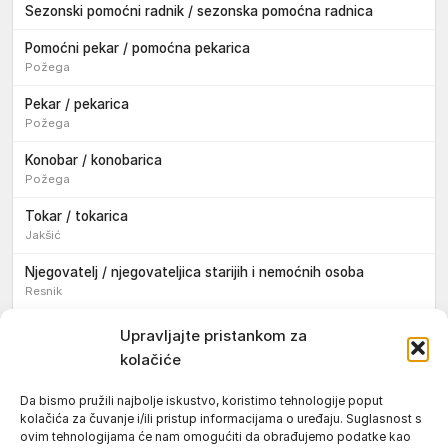
Sezonski pomoćni radnik / sezonska pomoćna radnica
Pomoćni pekar / pomoćna pekarica
Požega
Pekar / pekarica
Požega
Konobar / konobarica
Požega
Tokar / tokarica
Jakšić
Njegovatelj / njegovateljica starijih i nemoćnih osoba
Resnik
Konobar / konobarica
Upravljajte pristankom za
Požega
kolačiće
Bravar / bravarica
Da bismo pružili najbolje iskustvo, koristimo tehnologije poput
Jakšić
kolačića za čuvanje i/ili pristup informacijama o uređaju. Suglasnost s
ovim tehnologijama će nam omogućiti da obrađujemo podatke kao
Vozač / vozačica teretnog vozila s poluprikolicom