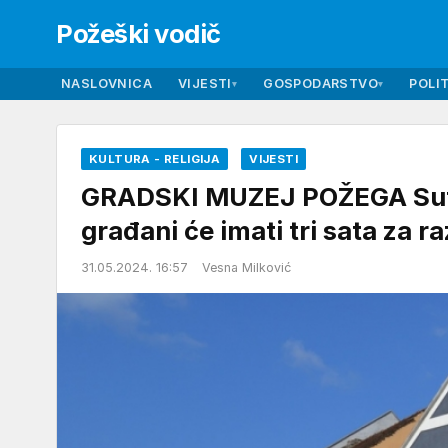
Požeški vodič
NASLOVNICA
VIJESTI
GOSPODARSTVO
POLIT
▾
▾
KULTURA - RELIGIJA
VIJESTI
GRADSKI MUZEJ POŽEGA Sutra
građani će imati tri sata za r
31.05.2024. 16:57
Vesna Milković