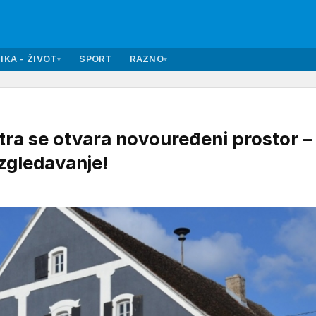
IKA - ŽIVOT
SPORT
RAZNO
▾
▾
 se otvara novouređeni prostor –
azgledavanje!