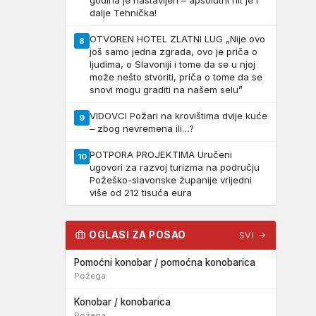
godina je nastavljen – apsolutni hit je i
dalje Tehnička!
OTVOREN HOTEL ZLATNI LUG „Nije ovo
8
još samo jedna zgrada, ovo je priča o
ljudima, o Slavoniji i tome da se u njoj
može nešto stvoriti, priča o tome da se
snovi mogu graditi na našem selu”
VIDOVCI Požari na krovištima dvije kuće
9
– zbog nevremena ili…?
POTPORA PROJEKTIMA Uručeni
10
ugovori za razvoj turizma na području
Požeško-slavonske županije vrijedni
više od 212 tisuća eura
OGLASI ZA POSAO
SVI →
Pomoćni konobar / pomoćna konobarica
Požega
Konobar / konobarica
Požega