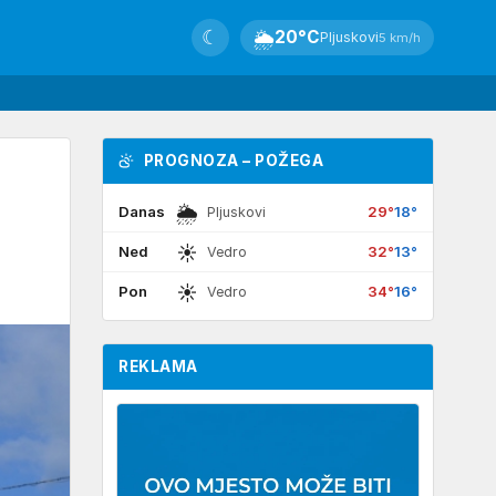
☾
🌦
20°C
Pljuskovi
5 km/h
PROGNOZA – POŽEGA
🌦
Danas
29°
18°
Pljuskovi
☀
Ned
32°
13°
Vedro
☀
Pon
34°
16°
Vedro
REKLAMA