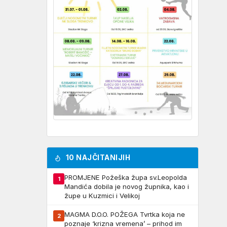
10 NAJČITANIJIH
PROMJENE Požeška župa sv.Leopolda
1
Mandića dobila je novog župnika, kao i
župe u Kuzmici i Velikoj
MAGMA D.O.O. POŽEGA Tvrtka koja ne
2
poznaje ‘krizna vremena’ – prihod im