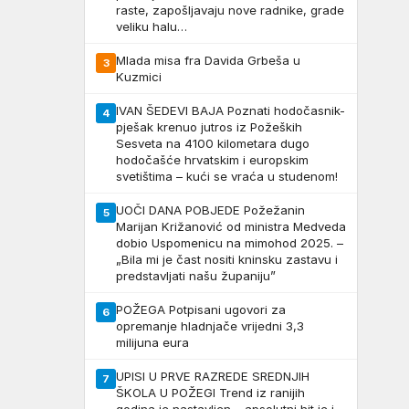
raste, zapošljavaju nove radnike, grade
veliku halu…
Mlada misa fra Davida Grbeša u
3
Kuzmici
IVAN ŠEDEVI BAJA Poznati hodočasnik-
4
pješak krenuo jutros iz Požeških
Sesveta na 4100 kilometara dugo
hodočašće hrvatskim i europskim
svetištima – kući se vraća u studenom!
UOČI DANA POBJEDE Požežanin
5
Marijan Križanović od ministra Medveda
dobio Uspomenicu na mimohod 2025. –
„Bila mi je čast nositi kninsku zastavu i
predstavljati našu županiju”
POŽEGA Potpisani ugovori za
6
opremanje hladnjače vrijedni 3,3
milijuna eura
UPISI U PRVE RAZREDE SREDNJIH
7
ŠKOLA U POŽEGI Trend iz ranijih