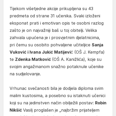
Tijekom višetjedne akcije prikupljena su 43
predmeta od strane 31 učenika. Svaki izloženi
eksponat prati i emotivan opis te osobni razlog
zašto je on najvažniji baš u toj obitelji. Velika
zahvala upućena je i prosvjetnim djelatnicima,
pri čemu su osobito pohvaljene učiteljice
Sanja
Vuković i Ivana Jukić Matijevi
ć (OŠ J. Kempfa)
te
Zdenka Matković
(OŠ A. Kanižlića), koje su
svojim angažmanom snažno potaknule učenike
na sudjelovanje.
Vrhunac svečanosti bila je dodjela diploma svim
malim kustosima, a posebno su istaknuti učenici
koji su na jedinstven način obilježili postav:
Robin
Nikšić
Vasilj proglašen je „najbržim prijateljem