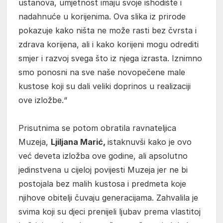
ustanova, umjetnost imaju svoje ishodište i
nadahnuće u korijenima. Ova slika iz prirode
pokazuje kako ništa ne može rasti bez čvrsta i
zdrava korijena, ali i kako korijeni mogu odrediti
smjer i razvoj svega što iz njega izrasta. Iznimno
smo ponosni na sve naše novopečene male
kustose koji su dali veliki doprinos u realizaciji
ove izložbe.“
Prisutnima se potom obratila ravnateljica
Muzeja,
Ljiljana Marić,
istaknuvši kako je ovo
već deveta izložba ove godine, ali apsolutno
jedinstvena u cijeloj povijesti Muzeja jer ne bi
postojala bez malih kustosa i predmeta koje
njihove obitelji čuvaju generacijama. Zahvalila je
svima koji su djeci prenijeli ljubav prema vlastitoj