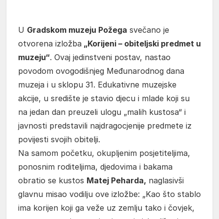
U
Gradskom muzeju Požega
svečano je
otvorena izložba
„Korijeni – obiteljski predmet u
muzeju“
. Ovaj jedinstveni postav, nastao
povodom ovogodišnjeg Međunarodnog dana
muzeja i u sklopu 31. Edukativne muzejske
akcije, u središte je stavio djecu i mlade koji su
na jedan dan preuzeli ulogu „malih kustosa“ i
javnosti predstavili najdragocjenije predmete iz
povijesti svojih obitelji.
Na samom početku, okupljenim posjetiteljima,
ponosnim roditeljima, djedovima i bakama
obratio se kustos
Matej Peharda,
naglasivši
glavnu misao vodilju ove izložbe: „Kao što stablo
ima korijen koji ga veže uz zemlju tako i čovjek,