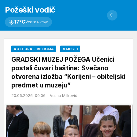
Požeški vodič
☾
☀
17°C
Vedro
4 km/h
KULTURA - RELIGIJA
VIJESTI
GRADSKI MUZEJ POŽEGA Učenici
postali čuvari baštine: Svečano
otvorena izložba “Korijeni – obiteljski
predmet u muzeju”
20.05.2026. 00:06
Vesna Milković