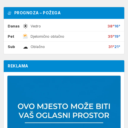
PROGNOZA – POŽEGA
☀
Danas
38°
16°
Vedro
Pet
35°
19°
Djelomično oblačno
☁
Sub
31°
21°
Oblačno
REKLAMA