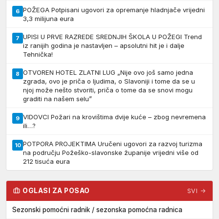
POŽEGA Potpisani ugovori za opremanje hladnjače vrijedni
6
3,3 milijuna eura
UPISI U PRVE RAZREDE SREDNJIH ŠKOLA U POŽEGI Trend
7
iz ranijih godina je nastavljen – apsolutni hit je i dalje
Tehnička!
OTVOREN HOTEL ZLATNI LUG „Nije ovo još samo jedna
8
zgrada, ovo je priča o ljudima, o Slavoniji i tome da se u
njoj može nešto stvoriti, priča o tome da se snovi mogu
graditi na našem selu”
VIDOVCI Požari na krovištima dvije kuće – zbog nevremena
9
ili…?
POTPORA PROJEKTIMA Uručeni ugovori za razvoj turizma
10
na području Požeško-slavonske županije vrijedni više od
212 tisuća eura
OGLASI ZA POSAO
SVI →
Sezonski pomoćni radnik / sezonska pomoćna radnica