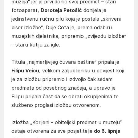
muzeja“ jer je prvi donio svoj predmet – stari
fotoaparat,
Doroteja Petošić
donijela je
jedinstvenu ručnu pilu koja je postala „skriveni
biser izložbe“, Duje Cota je, prema odabiru
muzejskih djelatnika, pripremio „zvijezdu izložbe“
– staru kutiju za igle.
Titula „najmarljivijeg čuvara baštine“ pripala je
Filipu Veiću
, velikom zaljubljeniku u povijest koji
je za izložbu pripremio i izdvojio čak sedam
predmeta od posebnog značaja, a upravo je
Filipu pripala čast da se obrati okupljenima te
službeno proglasi izložbu otvorenom.
Izložba „Korijeni – obiteljski predmet u muzeju“
ostaje otvorena za sve posjetitelje
do 6. lipnja