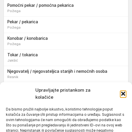
Pomoćni pekar / pomoćna pekarica
Požega
Pekar / pekarica
Požega
Konobar / konobarica
Požega
Tokar / tokarica
Jakšić
Njegovatelj / njegovateljica starijih i nemoćnih osoba
Resnik
Konobar / konobarica
Upravljajte pristankom za
Požega
kolačiće
Bravar / bravarica
Da bismo pružili najbolje iskustvo, koristimo tehnologije poput
Jakšić
kolačića za čuvanje i/ili pristup informacijama o uređaju. Suglasnost s
ovim tehnologijama će nam omogućiti da obrađujemo podatke kao
Vozač / vozačica teretnog vozila s poluprikolicom
što su ponašanje pri pregledavanju ili jedinstveni ID-ovi na ovoj web
Požega
stranici. Nepristanak ili povlačenje suglasnosti može negativno