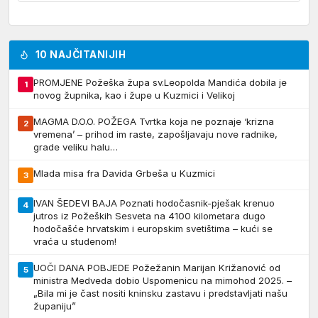
10 NAJČITANIJIH
PROMJENE Požeška župa sv.Leopolda Mandića dobila je
1
novog župnika, kao i župe u Kuzmici i Velikoj
MAGMA D.O.O. POŽEGA Tvrtka koja ne poznaje ‘krizna
2
vremena’ – prihod im raste, zapošljavaju nove radnike,
grade veliku halu…
Mlada misa fra Davida Grbeša u Kuzmici
3
IVAN ŠEDEVI BAJA Poznati hodočasnik-pješak krenuo
4
jutros iz Požeških Sesveta na 4100 kilometara dugo
hodočašće hrvatskim i europskim svetištima – kući se
vraća u studenom!
UOČI DANA POBJEDE Požežanin Marijan Križanović od
5
ministra Medveda dobio Uspomenicu na mimohod 2025. –
„Bila mi je čast nositi kninsku zastavu i predstavljati našu
županiju”