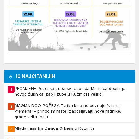
10 NAJČITANIJIH
PROMJENE Požeška župa sv.Leopolda Mandića dobila je
1
novog župnika, kao i župe u Kuzmici i Velikoj
MAGMA D.O.O. POŽEGA Tvrtka koja ne poznaje ‘krizna
2
vremena’ – prihod im raste, zapošljavaju nove radnike,
grade veliku halu…
Mlada misa fra Davida Grbeša u Kuzmici
3