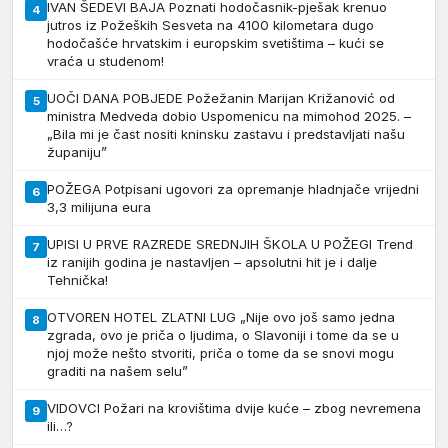
IVAN ŠEDEVI BAJA Poznati hodočasnik-pješak krenuo
4
jutros iz Požeških Sesveta na 4100 kilometara dugo
hodočašće hrvatskim i europskim svetištima – kući se
vraća u studenom!
UOČI DANA POBJEDE Požežanin Marijan Križanović od
5
ministra Medveda dobio Uspomenicu na mimohod 2025. –
„Bila mi je čast nositi kninsku zastavu i predstavljati našu
županiju”
POŽEGA Potpisani ugovori za opremanje hladnjače vrijedni
6
3,3 milijuna eura
UPISI U PRVE RAZREDE SREDNJIH ŠKOLA U POŽEGI Trend
7
iz ranijih godina je nastavljen – apsolutni hit je i dalje
Tehnička!
OTVOREN HOTEL ZLATNI LUG „Nije ovo još samo jedna
8
zgrada, ovo je priča o ljudima, o Slavoniji i tome da se u
njoj može nešto stvoriti, priča o tome da se snovi mogu
graditi na našem selu”
VIDOVCI Požari na krovištima dvije kuće – zbog nevremena
9
ili…?