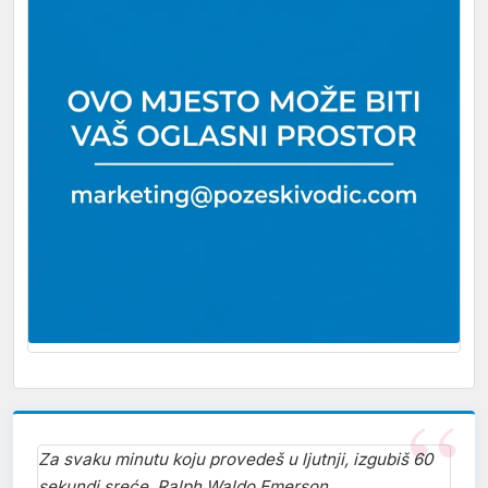
Za svaku minutu koju provedeš u ljutnji, izgubiš 60
sekundi sreće. Ralph Waldo Emerson