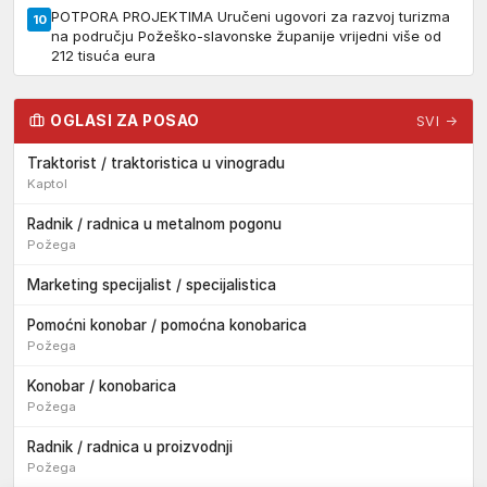
POTPORA PROJEKTIMA Uručeni ugovori za razvoj turizma
10
na području Požeško-slavonske županije vrijedni više od
212 tisuća eura
OGLASI ZA POSAO
SVI →
Traktorist / traktoristica u vinogradu
Kaptol
Radnik / radnica u metalnom pogonu
Požega
Marketing specijalist / specijalistica
Pomoćni konobar / pomoćna konobarica
Požega
Konobar / konobarica
Požega
Radnik / radnica u proizvodnji
Požega