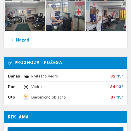
← Nazad
PROGNOZA – POŽEGA
🌤
Danas
32°
15°
Pretežno vedro
☀
Pon
34°
13°
Vedro
Uto
37°
15°
Djelomično oblačno
REKLAMA