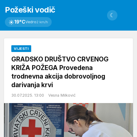
Požeški vodič
☾
☀
19°C
Vedro
2 km/h
VIJESTI
GRADSKO DRUŠTVO CRVENOG
KRIŽA POŽEGA Provedena
trodnevna akcija dobrovoljnog
darivanja krvi
30.07.2025. 13:00
Vesna Milković