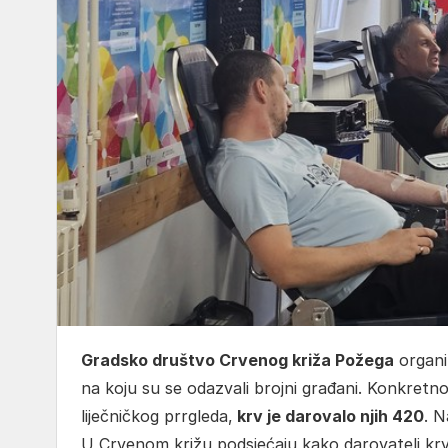
Gradsko društvo Crvenog križa Požega
organiz
na koju su se odazvali brojni građani. Konkretno,
liječničkog prrgleda,
krv je darovalo njih 420
. N
U Crvenom križu podsjećaju kako darovatelj krvi