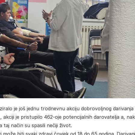
iralo je još jednu trodnevnu akciju dobrovoljnog darivanja 
 akciji je pristupilo 462-oje potencijalnih darovatelja a, na
a taj način su spasili nečiji život.
 može biti svaki zdravi čovjek od 18 do 65 godina. Darivan