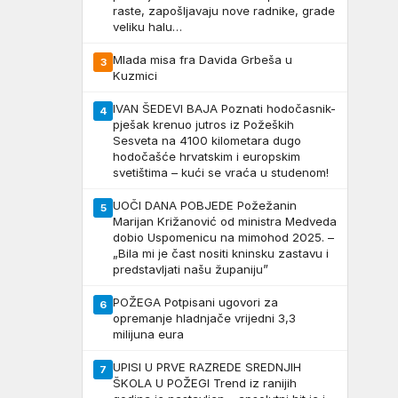
raste, zapošljavaju nove radnike, grade
veliku halu…
Mlada misa fra Davida Grbeša u
3
Kuzmici
IVAN ŠEDEVI BAJA Poznati hodočasnik-
4
pješak krenuo jutros iz Požeških
Sesveta na 4100 kilometara dugo
hodočašće hrvatskim i europskim
svetištima – kući se vraća u studenom!
UOČI DANA POBJEDE Požežanin
5
Marijan Križanović od ministra Medveda
dobio Uspomenicu na mimohod 2025. –
„Bila mi je čast nositi kninsku zastavu i
predstavljati našu županiju”
POŽEGA Potpisani ugovori za
6
opremanje hladnjače vrijedni 3,3
milijuna eura
UPISI U PRVE RAZREDE SREDNJIH
7
ŠKOLA U POŽEGI Trend iz ranijih