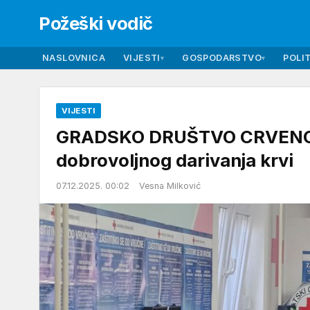
Požeški vodič
NASLOVNICA
VIJESTI
GOSPODARSTVO
POLIT
▾
▾
VIJESTI
GRADSKO DRUŠTVO CRVENOG 
dobrovoljnog darivanja krvi
07.12.2025. 00:02
Vesna Milković