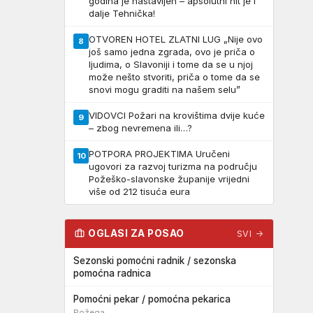
godina je nastavljen – apsolutni hit je i
dalje Tehnička!
OTVOREN HOTEL ZLATNI LUG „Nije ovo
8
još samo jedna zgrada, ovo je priča o
ljudima, o Slavoniji i tome da se u njoj
može nešto stvoriti, priča o tome da se
snovi mogu graditi na našem selu”
VIDOVCI Požari na krovištima dvije kuće
9
– zbog nevremena ili…?
POTPORA PROJEKTIMA Uručeni
10
ugovori za razvoj turizma na području
Požeško-slavonske županije vrijedni
više od 212 tisuća eura
OGLASI ZA POSAO
SVI →
Sezonski pomoćni radnik / sezonska
pomoćna radnica
Pomoćni pekar / pomoćna pekarica
Požega