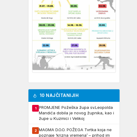
10 NAJČITANIJIH
PROMJENE Požeška župa sv.Leopolda
1
Mandića dobila je novog župnika, kao i
župe u Kuzmici i Velikoj
MAGMA D.O.O. POŽEGA Tvrtka koja ne
2
poznaje ‘krizna vremena’ – prihod im