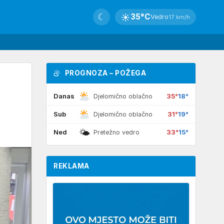
☾
☀
35°C
Vedro
17 km/h
PROGNOZA – POŽEGA
Danas
35°
18°
Djelomično oblačno
Sub
31°
19°
Djelomično oblačno
🌤
Ned
33°
15°
Pretežno vedro
REKLAMA