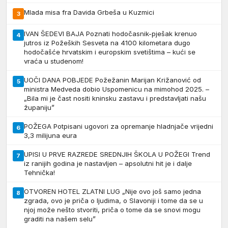
Mlada misa fra Davida Grbeša u Kuzmici
3
IVAN ŠEDEVI BAJA Poznati hodočasnik-pješak krenuo
4
jutros iz Požeških Sesveta na 4100 kilometara dugo
hodočašće hrvatskim i europskim svetištima – kući se
vraća u studenom!
UOČI DANA POBJEDE Požežanin Marijan Križanović od
5
ministra Medveda dobio Uspomenicu na mimohod 2025. –
„Bila mi je čast nositi kninsku zastavu i predstavljati našu
županiju”
POŽEGA Potpisani ugovori za opremanje hladnjače vrijedni
6
3,3 milijuna eura
UPISI U PRVE RAZREDE SREDNJIH ŠKOLA U POŽEGI Trend
7
iz ranijih godina je nastavljen – apsolutni hit je i dalje
Tehnička!
OTVOREN HOTEL ZLATNI LUG „Nije ovo još samo jedna
8
zgrada, ovo je priča o ljudima, o Slavoniji i tome da se u
njoj može nešto stvoriti, priča o tome da se snovi mogu
graditi na našem selu”