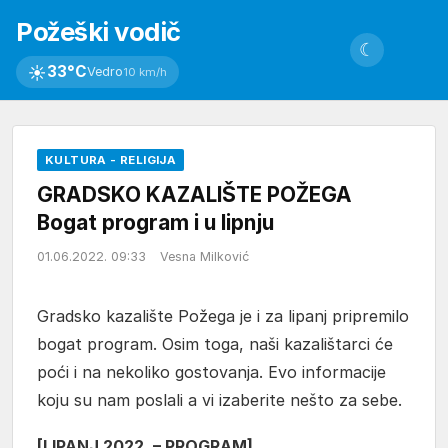
Požeški vodič
☾
☀
33°C
Vedro
10 km/h
KULTURA - RELIGIJA
GRADSKO KAZALIŠTE POŽEGA
Bogat program i u lipnju
01.06.2022. 09:33
Vesna Milković
Gradsko kazalište Požega je i za lipanj pripremilo
bogat program. Osim toga, naši kazalištarci će
poći i na nekoliko gostovanja. Evo informacije
koju su nam poslali a vi izaberite nešto za sebe.
[LIPANJ 2022. – PROGRAM]