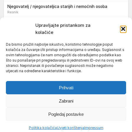
Njegovatelj / njegovateljica starijih i nemoćnih osoba
Resnik
Konobar / konobarica
Upravljajte pristankom za
Požega
kolačiće
Bravar / bravarica
Da bismo pružili najbolje iskustvo, koristimo tehnologije poput
Jakšić
kolačića za čuvanje i/ili pristup informacijama o uređaju. Suglasnost s
ovim tehnologijama će nam omogućiti da obrađujemo podatke kao
Vozač / vozačica teretnog vozila s poluprikolicom
što su ponašanje pri pregledavanju ili jedinstveni ID-ovi na ovoj web
Požega
stranici. Nepristanak ili povlačenje suglasnosti može negativno
utjecati na određene karakteristike i funkcije.
Pomoćnik/ica u nastavi
Prihvati
Zabrani
Uvjeti korištenja
Impressum
Politika kolačića (EU)
Pogledaj postavke
Pravila privatnosti
© 2026 Požeški vodič. Sva prava pridržana.
Politika kolačića
Uvjeti korištenja
Impressum