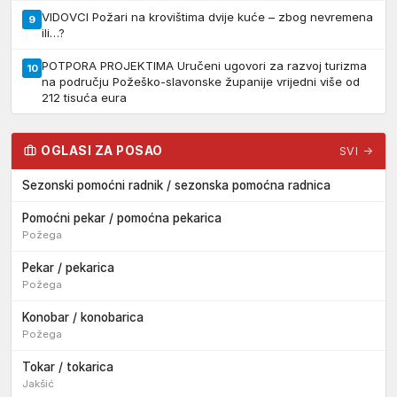
VIDOVCI Požari na krovištima dvije kuće – zbog nevremena
9
ili…?
POTPORA PROJEKTIMA Uručeni ugovori za razvoj turizma
10
na području Požeško-slavonske županije vrijedni više od
212 tisuća eura
OGLASI ZA POSAO
SVI →
Sezonski pomoćni radnik / sezonska pomoćna radnica
Pomoćni pekar / pomoćna pekarica
Požega
Pekar / pekarica
Požega
Konobar / konobarica
Požega
Tokar / tokarica
Jakšić