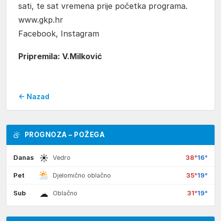
sati, te sat vremena prije početka programa.
www.gkp.hr
Facebook, Instagram
Pripremila: V.Milković
← Nazad
PROGNOZA – POŽEGA
☀
Danas
38°
16°
Vedro
Pet
35°
19°
Djelomično oblačno
☁
Sub
31°
19°
Oblačno