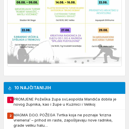
10 NAJČITANIJIH
PROMJENE Požeška župa sv.Leopolda Mandića dobila je
1
novog župnika, kao i župe u Kuzmici i Velikoj
MAGMA D.O.O. POŽEGA Tvrtka koja ne poznaje ‘krizna
2
vremena’ – prihod im raste, zapošljavaju nove radnike,
grade veliku halu…