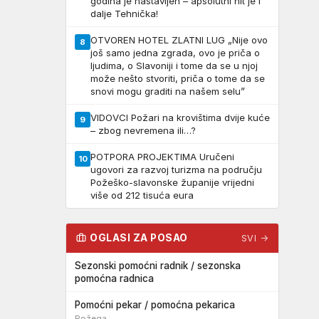
godina je nastavljen – apsolutni hit je i
dalje Tehnička!
OTVOREN HOTEL ZLATNI LUG „Nije ovo
8
još samo jedna zgrada, ovo je priča o
ljudima, o Slavoniji i tome da se u njoj
može nešto stvoriti, priča o tome da se
snovi mogu graditi na našem selu”
VIDOVCI Požari na krovištima dvije kuće
9
– zbog nevremena ili…?
POTPORA PROJEKTIMA Uručeni
10
ugovori za razvoj turizma na području
Požeško-slavonske županije vrijedni
više od 212 tisuća eura
OGLASI ZA POSAO
SVI →
Sezonski pomoćni radnik / sezonska
pomoćna radnica
Pomoćni pekar / pomoćna pekarica
Požega