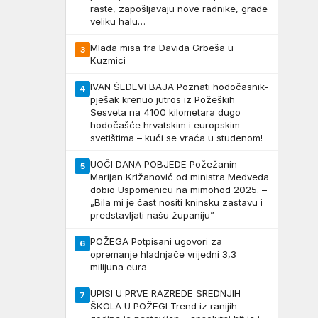
raste, zapošljavaju nove radnike, grade
veliku halu…
Mlada misa fra Davida Grbeša u
3
Kuzmici
IVAN ŠEDEVI BAJA Poznati hodočasnik-
4
pješak krenuo jutros iz Požeških
Sesveta na 4100 kilometara dugo
hodočašće hrvatskim i europskim
svetištima – kući se vraća u studenom!
UOČI DANA POBJEDE Požežanin
5
Marijan Križanović od ministra Medveda
dobio Uspomenicu na mimohod 2025. –
„Bila mi je čast nositi kninsku zastavu i
predstavljati našu županiju”
POŽEGA Potpisani ugovori za
6
opremanje hladnjače vrijedni 3,3
milijuna eura
UPISI U PRVE RAZREDE SREDNJIH
7
ŠKOLA U POŽEGI Trend iz ranijih