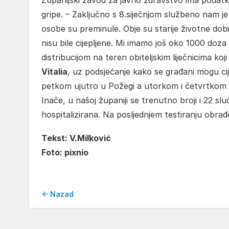
Županijski zavod za javno zdravstvo ima podatk
gripe. – Zaključno s 8.siječnjom službeno nam je 
osobe su preminule. Obje su starije životne dob
nisu bile cijepljene. Mi imamo još oko 1000 doz
distribucijom na teren obiteljskim liječnicima koj
Vitalia
, uz podsjećanje kako se građani mogu cij
petkom ujutro u Požegi a utorkom i četvrtkom
Inače, u našoj županiji se trenutno broji i 22 s
hospitalizirana. Na posljednjem testiranju obrađe
Tekst: V.Milković
Foto: pixnio
← Nazad