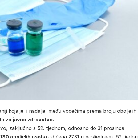
aniji koja je, i nadalje, među vodećima prema broju oboljelih
a za javno zdravstvo.
tvo, zaključno s 52. tjednom, odnosno do 31.prosinca
130 oboljelih osoba
od čega 2731 u posljednjem, 52.tjednu