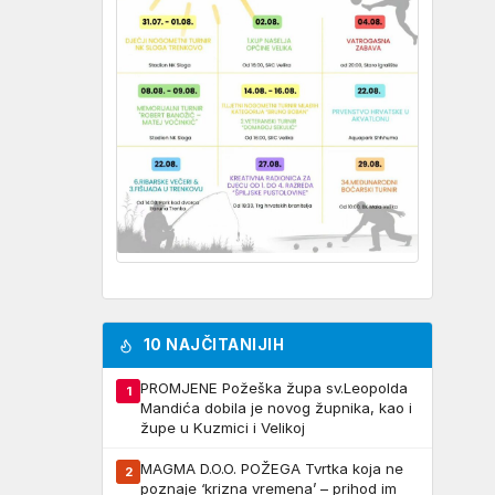
10 NAJČITANIJIH
PROMJENE Požeška župa sv.Leopolda
1
Mandića dobila je novog župnika, kao i
župe u Kuzmici i Velikoj
MAGMA D.O.O. POŽEGA Tvrtka koja ne
2
poznaje ‘krizna vremena’ – prihod im