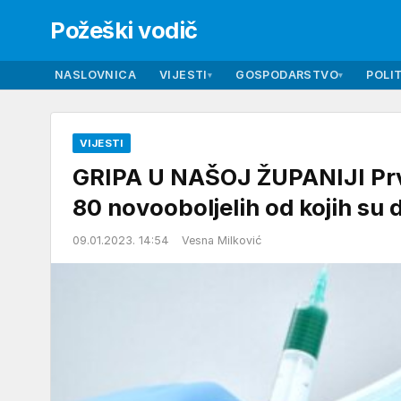
Požeški vodič
NASLOVNICA
VIJESTI
GOSPODARSTVO
POLIT
▾
▾
VIJESTI
GRIPA U NAŠOJ ŽUPANIJI Prvi
80 novooboljelih od kojih su 
09.01.2023. 14:54
Vesna Milković