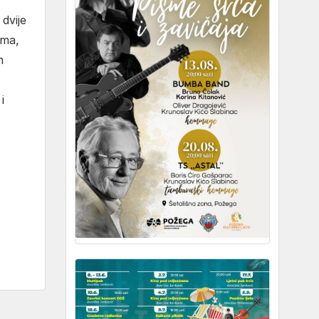
dvije
ima,
m
i