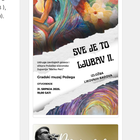
 ),
).