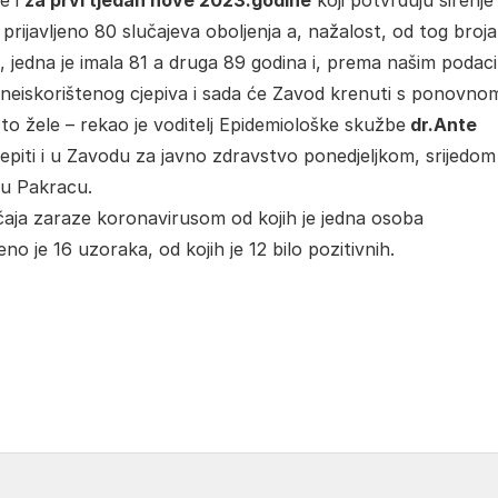
e i
za prvi tjedan nove 2023.godine
koji potvrđuju širenje
prijavljeno 80 slučajeva oboljenja a, nažalost, od tog broja 
i, jedna je imala 81 a druga 89 godina i, prema našim podac
a neiskorištenog cjepiva i sada će Zavod krenuti s ponovno
i to žele – rekao je voditelj Epidemiološke skužbe
dr.Ante
epiti i u Zavodu za javno zdravstvo ponedjeljkom, srijedom 
 u Pakracu.
lučaja zaraze koronavirusom od kojih je jedna osoba
no je 16 uzoraka, od kojih je 12 bilo pozitivnih.