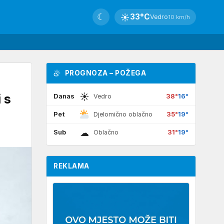
☾
☀
33°C
Vedro
10 km/h
PROGNOZA – POŽEGA
☀
 s
Danas
38°
16°
Vedro
Pet
35°
19°
Djelomično oblačno
☁
Sub
31°
19°
Oblačno
REKLAMA