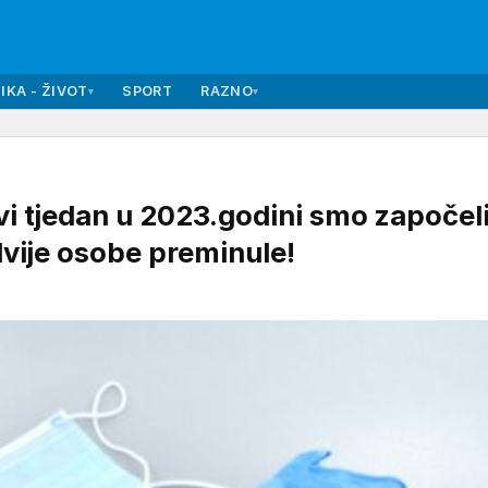
IKA - ŽIVOT
SPORT
RAZNO
▾
▾
 tjedan u 2023.godini smo započeli
dvije osobe preminule!