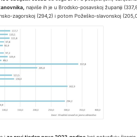
stanovnika,
najviše ih je u Brodsko-posavskoj županiji (337,8
nsko-zagorskoj (294,2) i potom Požeško-slavonskoj (205,0