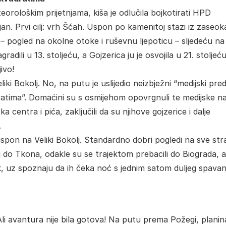
rološkim prijetnjama, kiša je odlučila bojkotirati HPD
jan. Prvi cilj: vrh Šćah. Uspon po kamenitoj stazi iz zaseok
ilo – pogled na okolne otoke i ruševnu ljepoticu – sljedeću n
radili u 13. stoljeću, a Gojzerica ju je osvojila u 21. stoljeću
ivo!
ki Bokolj. No, na putu je uslijedio neizbježni “medijski pre
dratima”. Domaćini su s osmijehom opovrgnuli te medijske n
ka centra i pića, zaključili da su njihove gojzerice i dalje
.
uspon na Veliki Bokolj. Standardno dobri pogledi na sve str
li do Tkona, odakle su se trajektom prebacili do Biograda, a
zak, uz spoznaju da ih čeka noć s jednim satom duljeg spavan
 Ali avantura nije bila gotova! Na putu prema Požegi, planin