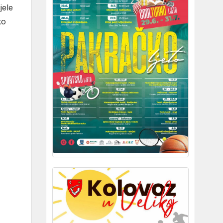
jele
ko