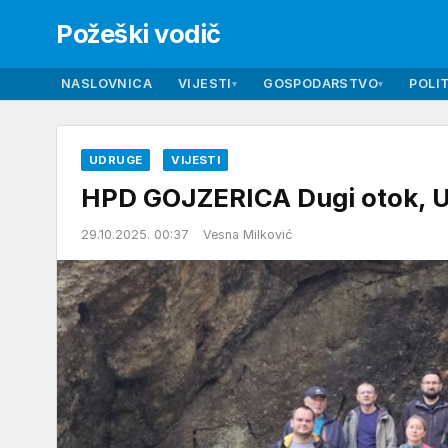
Požeški vodič
NASLOVNICA
VIJESTI
GOSPODARSTVO
POLIT
▾
▾
UDRUGE
VIJESTI
HPD GOJZERICA Dugi otok, U
29.10.2025. 00:37
Vesna Milković