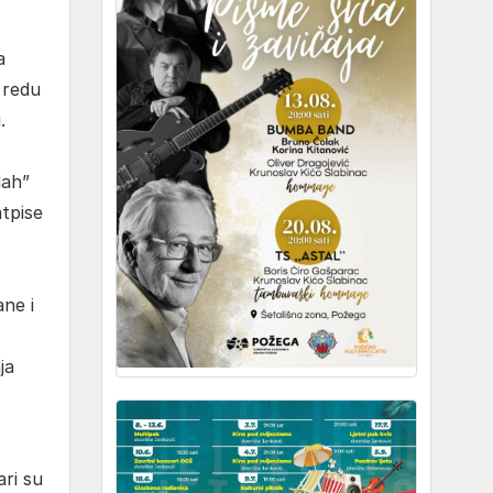
a
a redu
.
dah”
atpise
ane i
ja
ari su