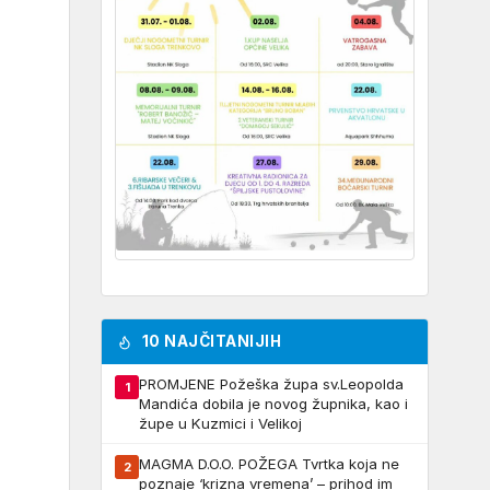
10 NAJČITANIJIH
PROMJENE Požeška župa sv.Leopolda
1
Mandića dobila je novog župnika, kao i
župe u Kuzmici i Velikoj
MAGMA D.O.O. POŽEGA Tvrtka koja ne
2
poznaje ‘krizna vremena’ – prihod im