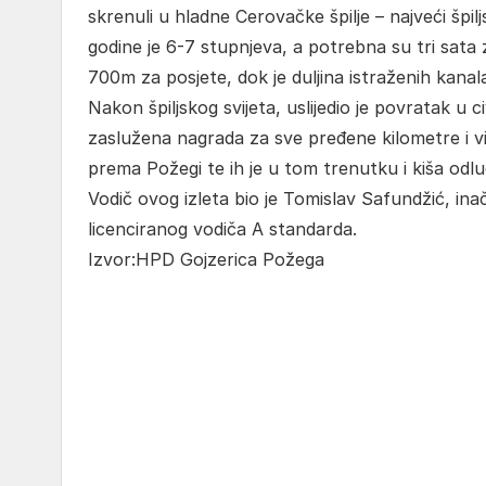
skrenuli u hladne Cerovačke špilje – najveći špi
godine je 6-7 stupnjeva, a potrebna su tri sata z
700m za posjete, dok je duljina istraženih kana
Nakon špiljskog svijeta, uslijedio je povratak u ci
zaslužena nagrada za sve pređene kilometre i visi
prema Požegi te ih je u tom trenutku i kiša odlu
Vodič ovog izleta bio je Tomislav Safundžić, in
licenciranog vodiča A standarda.
Izvor:HPD Gojzerica Požega