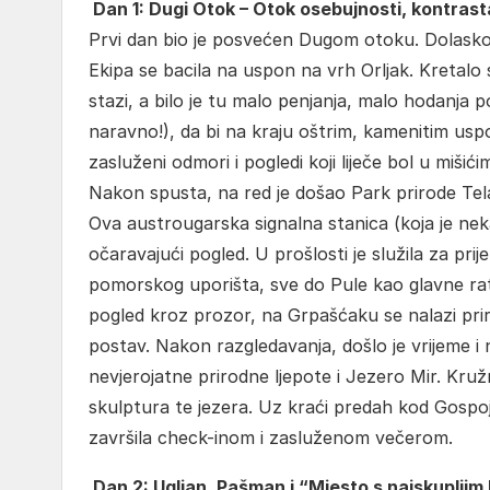
Dan 1: Dugi Otok – Otok osebujnosti, kontrasta
Prvi dan bio je posvećen Dugom otoku. Dolaskom u
Ekipa se bacila na uspon na vrh Orljak. Kretalo
stazi, a bilo je tu malo penjanja, malo hodanja 
naravno!), da bi na kraju oštrim, kamenitim uspono
zasluženi odmori i pogledi koji liječe bol u mišići
Nakon spusta, na red je došao Park prirode Tela
Ova austrougarska signalna stanica (koja je nek
očaravajući pogled. U prošlosti je služila za pr
pomorskog uporišta, sve do Pule kao glavne ratn
pogled kroz prozor, na Grpašćaku se nalazi prir
postav. Nakon razgledavanja, došlo je vrijeme i na
nevjerojatne prirodne ljepote i Jezero Mir. Kruž
skulptura te jezera. Uz kraći predah kod Gospoje
završila check-inom i zasluženom večerom.
Dan 2: Ugljan, Pašman i “Mjesto s najskuplji