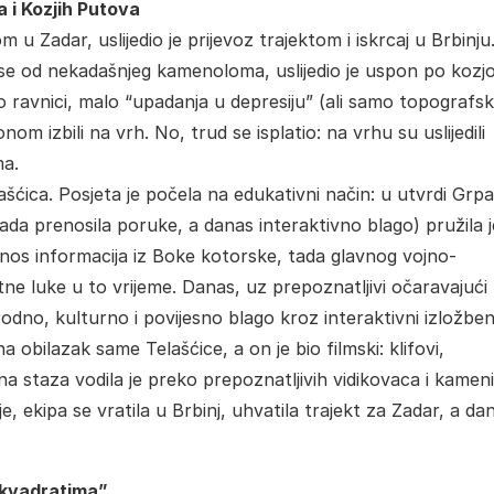
 i Kozjih Putova
 Zadar, uslijedio je prijevoz trajektom i iskrcaj u Brbinju
 se od nekadašnjeg kamenoloma, uslijedio je uspon po kozjo
po ravnici, malo “upadanja u depresiju” (ali samo topografsk
m izbili na vrh. No, trud se isplatio: na vrhu su uslijedili
ma.
šćica. Posjeta je počela na edukativni način: u utvrdi Grp
ada prenosila poruke, a danas interaktivno blago) pružila j
ijenos informacija iz Boke kotorske, tada glavnog vojno-
e luke u to vrijeme. Danas, uz prepoznatljivi očaravajući
odno, kulturno i povijesno blago kroz interaktivni izložben
 obilazak same Telašćice, a on je bio filmski: klifovi,
na staza vodila je preko prepoznatljivih vidikovaca i kamen
, ekipa se vratila u Brbinj, uhvatila trajekt za Zadar, a da
m kvadratima”