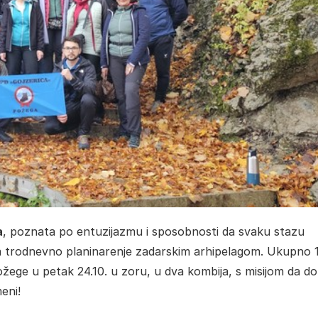
a
, poznata po entuzijazmu i sposobnosti da svaku stazu
 na trodnevno planinarenje zadarskim arhipelagom. Ukupno 
Požege u petak 24.10. u zoru, u dva kombija, s misijom da d
eni!