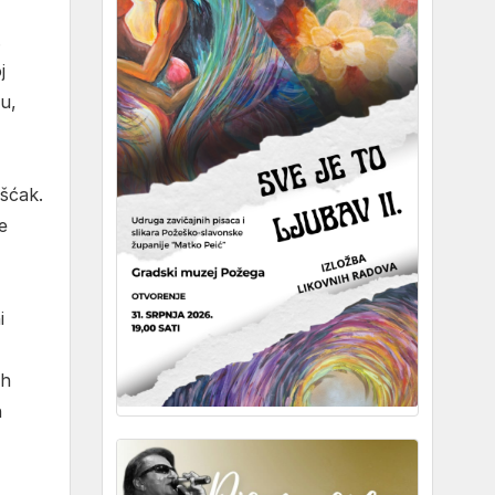
.
j
u,
ašćak.
e
i
ih
n