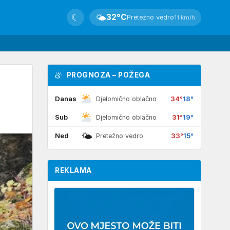
☾
🌤
32°C
Pretežno vedro
11 km/h
PROGNOZA – POŽEGA
Danas
34°
18°
Djelomično oblačno
Sub
31°
19°
Djelomično oblačno
🌤
Ned
33°
15°
Pretežno vedro
REKLAMA