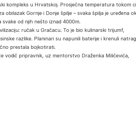
ljski kompleks u Hrvatskoj. Prosječna temperatura tokom ci
a obilazak Gornje i Donje špilje – svaka špilja je uređena o
la svake od njih nešto iznad 4000m.
vilizaciju: ručak u Gračacu. To je bio kulinarski trijumf,
nske razlike. Planinari su napunili baterije i krenuli natrag
čno prestala bojkotirati.
ače vodič pripravnik, uz mentorstvo Draženka Miličevića,