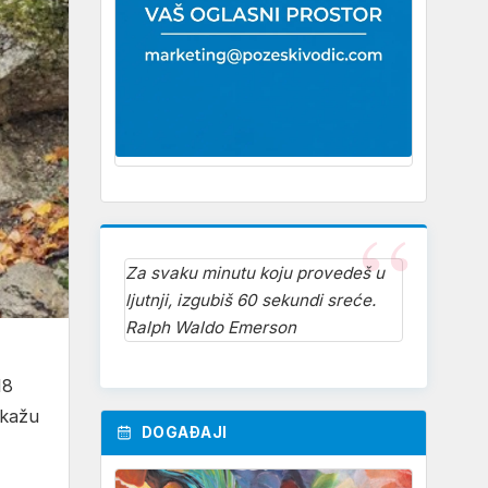
Za svaku minutu koju provedeš u
ljutnji, izgubiš 60 sekundi sreće.
Ralph Waldo Emerson
18
okažu
DOGAĐAJI