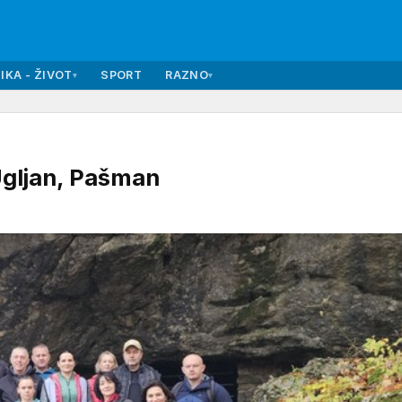
IKA - ŽIVOT
SPORT
RAZNO
▾
▾
gljan, Pašman