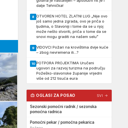
godina je nastavljen – apsolutni hit je i
dalje Tehnička!
OTVOREN HOTEL ZLATNI LUG „Nije ovo
8
još samo jedna zgrada, ovo je priča o
ljudima, o Slavoniji i tome da se u njoj
može nešto stvoriti, priča o tome da se
snovi mogu graditi na našem selu”
VIDOVCI Požari na krovištima dvije kuće
9
– zbog nevremena ili…?
POTPORA PROJEKTIMA Uručeni
10
ugovori za razvoj turizma na području
Požeško-slavonske županije vrijedni
više od 212 tisuća eura
OGLASI ZA POSAO
SVI →
Sezonski pomoćni radnik / sezonska
pomoćna radnica
Pomoćni pekar / pomoćna pekarica
Požega