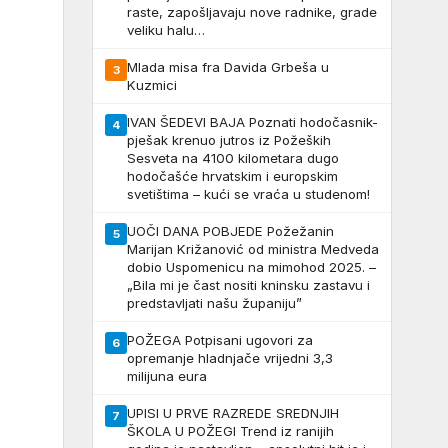
raste, zapošljavaju nove radnike, grade
veliku halu…
Mlada misa fra Davida Grbeša u
3
Kuzmici
IVAN ŠEDEVI BAJA Poznati hodočasnik-
4
pješak krenuo jutros iz Požeških
Sesveta na 4100 kilometara dugo
hodočašće hrvatskim i europskim
svetištima – kući se vraća u studenom!
UOČI DANA POBJEDE Požežanin
5
Marijan Križanović od ministra Medveda
dobio Uspomenicu na mimohod 2025. –
„Bila mi je čast nositi kninsku zastavu i
predstavljati našu županiju”
POŽEGA Potpisani ugovori za
6
opremanje hladnjače vrijedni 3,3
milijuna eura
UPISI U PRVE RAZREDE SREDNJIH
7
ŠKOLA U POŽEGI Trend iz ranijih