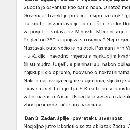
Subota je osvanula kao dar s neba. Unatoč meteo
Gojzericu! Trajekt je prebacio ekipu na otok Ugl
Turkija bio je zagrijavanje za ono što je uslijed
za posjet – tvrđavu sv. Mihovila. Mlečani su je sag
Pogled od 360 stupnjeva s ruševina? Neprocjenj
Nastavak puta vodio je na otok Pašman i vrh Veli
– u Kukljici, navodno “mjestu s najskupljim kva
(ili su mudro šutjeli), a planinari su, nakon obilas
najskuplji dio opreme, neovisno o nekretninama
Nakon rješavanja enigme o cijenama, slijedio je 
obavezni set fotografija. S Bokolja su se spusti
zatim nazad u Zadar. Uslijedila je večera i izla
zbog promjene računanja vremena.
Dan 3: Zadar, špilje i povratak u stvarnost
Nedjeljno jutro iskoristilo se za obilazak Zadra.