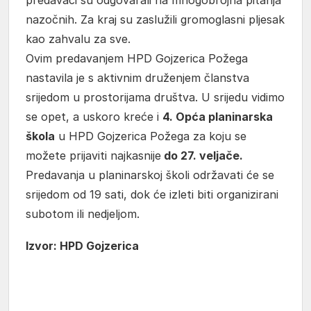
predavači su odgovarali na mnogobrojna pitanja
nazočnih. Za kraj su zaslužili gromoglasni pljesak
kao zahvalu za sve.
Ovim predavanjem HPD Gojzerica Požega
nastavila je s aktivnim druženjem članstva
srijedom u prostorijama društva. U srijedu vidimo
se opet, a uskoro kreće i
4. Opća planinarska
škola
u HPD Gojzerica Požega za koju se
možete prijaviti najkasnije
do 27. veljače.
Predavanja u planinarskoj školi održavati će se
srijedom od 19 sati, dok će izleti biti organizirani
subotom ili nedjeljom.
Izvor: HPD Gojzerica