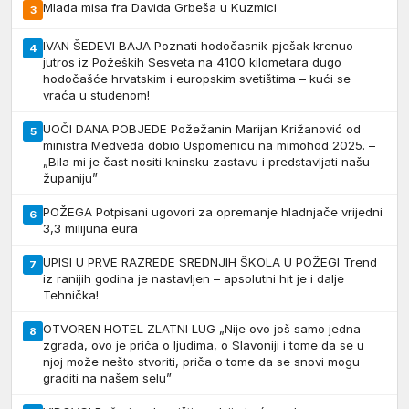
Mlada misa fra Davida Grbeša u Kuzmici
3
IVAN ŠEDEVI BAJA Poznati hodočasnik-pješak krenuo
4
jutros iz Požeških Sesveta na 4100 kilometara dugo
hodočašće hrvatskim i europskim svetištima – kući se
vraća u studenom!
UOČI DANA POBJEDE Požežanin Marijan Križanović od
5
ministra Medveda dobio Uspomenicu na mimohod 2025. –
„Bila mi je čast nositi kninsku zastavu i predstavljati našu
županiju”
POŽEGA Potpisani ugovori za opremanje hladnjače vrijedni
6
3,3 milijuna eura
UPISI U PRVE RAZREDE SREDNJIH ŠKOLA U POŽEGI Trend
7
iz ranijih godina je nastavljen – apsolutni hit je i dalje
Tehnička!
OTVOREN HOTEL ZLATNI LUG „Nije ovo još samo jedna
8
zgrada, ovo je priča o ljudima, o Slavoniji i tome da se u
njoj može nešto stvoriti, priča o tome da se snovi mogu
graditi na našem selu”