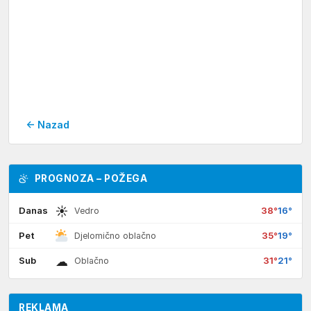
← Nazad
PROGNOZA – POŽEGA
☀
Danas
38°
16°
Vedro
Pet
35°
19°
Djelomično oblačno
☁
Sub
31°
21°
Oblačno
REKLAMA