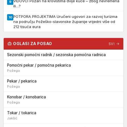
VIDOVCI Požari na krovištima dvije kuće – zbog nevremena
9
ili…?
POTPORA PROJEKTIMA Uručeni ugovori za razvoj turizma
10
na području Požeško-slavonske županije vrijedni više od
212 tisuća eura
OGLASI ZA POSAO
SVI →
Sezonski pomoćni radnik / sezonska pomoćna radnica
Pomoćni pekar / pomoćna pekarica
Požega
Pekar / pekarica
Požega
Konobar / konobarica
Požega
Tokar / tokarica
Jakšić