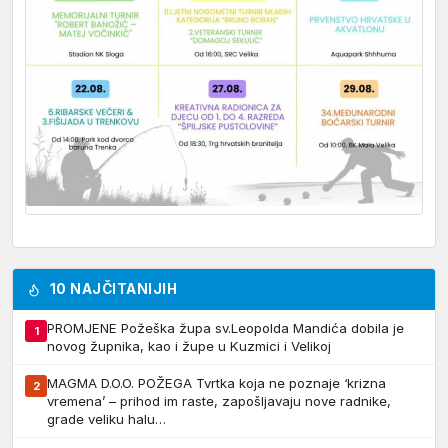
10 NAJČITANIJIH
PROMJENE Požeška župa sv.Leopolda Mandića dobila je
1
novog župnika, kao i župe u Kuzmici i Velikoj
MAGMA D.O.O. POŽEGA Tvrtka koja ne poznaje ‘krizna
2
vremena’ – prihod im raste, zapošljavaju nove radnike,
grade veliku halu…