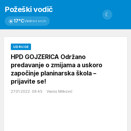
Požeški vodič
☾
☀
17°C
Vedro
4 km/h
UDRUGE
HPD GOJZERICA Održano
predavanje o zmijama a uskoro
započinje planinarska škola –
prijavite se!
27.01.2022. 09:45
Vesna Milković