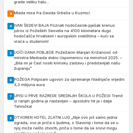
grade veliku halu…
Mlada misa fra Davida Grbeša u Kuzmici
3
IVAN ŠEDEVI BAJA Poznati hodočasnik-pješak krenuo
4
jutros iz Požeških Sesveta na 4100 kilometara dugo
hodočašće hrvatskim i europskim svetištima – kući se
vraća u studenom!
UOČI DANA POBJEDE Požežanin Marijan Križanović od
5
ministra Medveda dobio Uspomenicu na mimohod 2025. –
„Bila mi je čast nositi kninsku zastavu i predstavljati našu
županiju”
POŽEGA Potpisani ugovori za opremanje hladnjače vrijedni
6
3,3 milijuna eura
UPISI U PRVE RAZREDE SREDNJIH ŠKOLA U POŽEGI Trend
7
iz ranijih godina je nastavljen – apsolutni hit je i dalje
Tehnička!
OTVOREN HOTEL ZLATNI LUG „Nije ovo još samo jedna
8
zgrada, ovo je priča o ljudima, o Slavoniji i tome da se u
njoj može nešto stvoriti, priča o tome da se snovi mogu