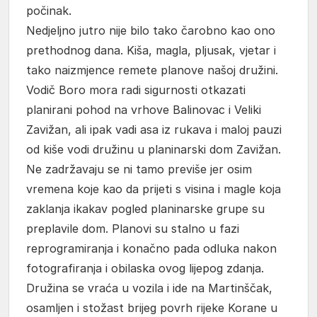
počinak.
Nedjeljno jutro nije bilo tako čarobno kao ono
prethodnog dana. Kiša, magla, pljusak, vjetar i
tako naizmjence remete planove našoj družini.
Vodič Boro mora radi sigurnosti otkazati
planirani pohod na vrhove Balinovac i Veliki
Zavižan, ali ipak vadi asa iz rukava i maloj pauzi
od kiše vodi družinu u planinarski dom Zavižan.
Ne zadržavaju se ni tamo previše jer osim
vremena koje kao da prijeti s visina i magle koja
zaklanja ikakav pogled planinarske grupe su
preplavile dom. Planovi su stalno u fazi
reprogramiranja i konačno pada odluka nakon
fotografiranja i obilaska ovog lijepog zdanja.
Družina se vraća u vozila i ide na Martinščak,
osamljen i stožast brijeg povrh rijeke Korane u