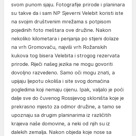
svom punom sjaju. Fotografije prirode i planinara
su takve da i sam NP Sjeverni Velebit koristi iste
na svojim društvenim mrežama s potpisom
pojedinih foto meštara ove družine. Nakon
nekoliko kilometara i penjanja po stijeni dolaze
na vrh Gromovaču, najviši vrh Rožanskih
kukova tog bisera Velebita i strogog rezervata
prirode. Riječi našeg jezika ne mogu govoriti
dovoljno razvedeno. Samo oči mogu znati, a
upijaju ljepotu okoliša i site svog domaćina
pogledima koji nemaju cijenu. Ipak, valjalo je poći
dalje sve do čuvenog Rossijevog skloništa koje je
prekrasno mjesto za odmor družine, a tamo se
upoznaju sa drugim planinarima iz različitih
krajeva naše domovine, a neki od njih su iz
dalekih zemalja. Nakon objeda koje nose sa