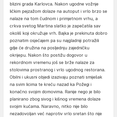
blizini grada Karlovca. Nakon ugodne vožnje
ličkim pejzažom dolaze na autoput i vrlo brzo se
nalaze na tom čudnom i primjetnom vrhu, a
crkva svetog Martina slatko je zapečatila sav
okoliš koji okružuje vrh. Bajka je prekinuta dobro
poznatim osjećajem pa su najgladniji potražili
gdje će družina na posljednju zajedničku
okrijepu. Nakon što postižu dogovor u
rekordnom vremenu još se brže nalaze za
stolovima prostranog i vrlo ugodnog restorana.
Obilni i ukusni objedi izazivaju poznati smiješak
na svim licima te kreću nazad ka Požegi i
konačno svojim domovima. Ranije nego je bilo
planirano zbog sivog i kišnog vremena dolaze
svojim kućama. Naravno, nitko nije bilo
nezadovoljan već naprotiv vrlo sretan što nije