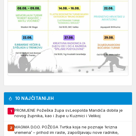
10 NAJČITANIJIH
PROMJENE Požeška župa sv.Leopolda Mandića dobila je
1
novog župnika, kao i župe u Kuzmici i Velikoj
MAGMA D.O.O. POŽEGA Tvrtka koja ne poznaje ‘krizna
2
vremena’ – prihod im raste, zapošljavaju nove radnike,