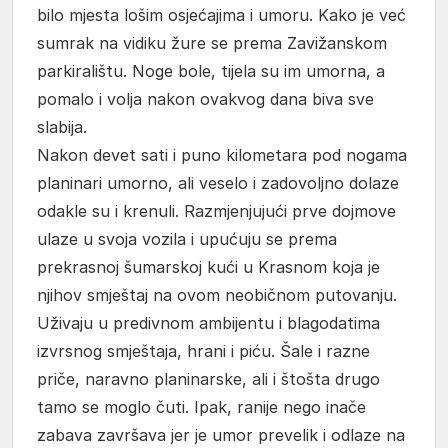
bilo mjesta lošim osjećajima i umoru. Kako je već
sumrak na vidiku žure se prema Zavižanskom
parkiralištu. Noge bole, tijela su im umorna, a
pomalo i volja nakon ovakvog dana biva sve
slabija.
Nakon devet sati i puno kilometara pod nogama
planinari umorno, ali veselo i zadovoljno dolaze
odakle su i krenuli. Razmjenjujući prve dojmove
ulaze u svoja vozila i upućuju se prema
prekrasnoj šumarskoj kući u Krasnom koja je
njihov smještaj na ovom neobičnom putovanju.
Uživaju u predivnom ambijentu i blagodatima
izvrsnog smještaja, hrani i piću. Šale i razne
priče, naravno planinarske, ali i štošta drugo
tamo se moglo čuti. Ipak, ranije nego inače
zabava završava jer je umor prevelik i odlaze na