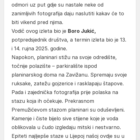
odmori uz put gdje su nastale neke od
zanimljivih fotografija daju naslutiti kakav će to
biti vikend pred njima.
Vodič ovog izleta bio je
Boro Jukić,
potpredsjednik društva, a termin izleta bio je 13.
i 14. rujna 2025. godine.
Napokon, planinari stižu na svoje odredište,
točnije polazište – parkiralište ispod
planinarskog doma na Zavižanu. Spremaju svoje
ruksake, zatežu gojzerice i rasklapaju štapove.
Pada i zajednička fotografija prije polaska na
stazu koja ih očekuje. Prekrasnom
Premužićevom stazom planinari su oduševljeni.
Kamenje i čiste bijelo sive stijene koje je voda
oblikovala u čudo izgledaju mitski i nestvarno.
Epiteti najljepše staze u Lijepoj našoj ovdje su u