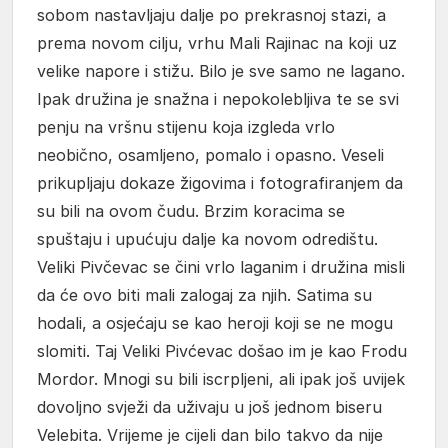
sobom nastavljaju dalje po prekrasnoj stazi, a
prema novom cilju, vrhu Mali Rajinac na koji uz
velike napore i stižu. Bilo je sve samo ne lagano.
Ipak družina je snažna i nepokolebljiva te se svi
penju na vršnu stijenu koja izgleda vrlo
neobično, osamljeno, pomalo i opasno. Veseli
prikupljaju dokaze žigovima i fotografiranjem da
su bili na ovom čudu. Brzim koracima se
spuštaju i upućuju dalje ka novom odredištu.
Veliki Pivčevac se čini vrlo laganim i družina misli
da će ovo biti mali zalogaj za njih. Satima su
hodali, a osjećaju se kao heroji koji se ne mogu
slomiti. Taj Veliki Pivćevac došao im je kao Frodu
Mordor. Mnogi su bili iscrpljeni, ali ipak još uvijek
dovoljno svježi da uživaju u još jednom biseru
Velebita. Vrijeme je cijeli dan bilo takvo da nije