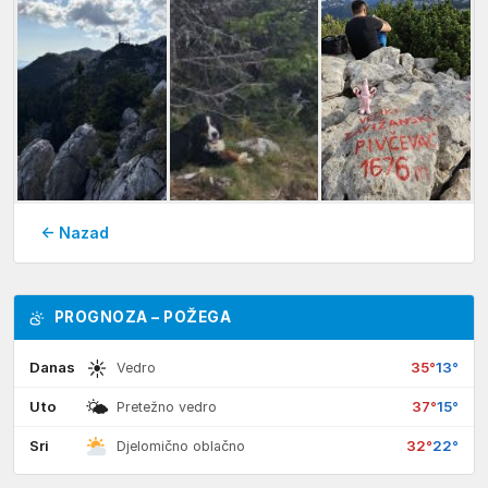
← Nazad
PROGNOZA – POŽEGA
☀
Danas
35°
13°
Vedro
🌤
Uto
37°
15°
Pretežno vedro
Sri
32°
22°
Djelomično oblačno