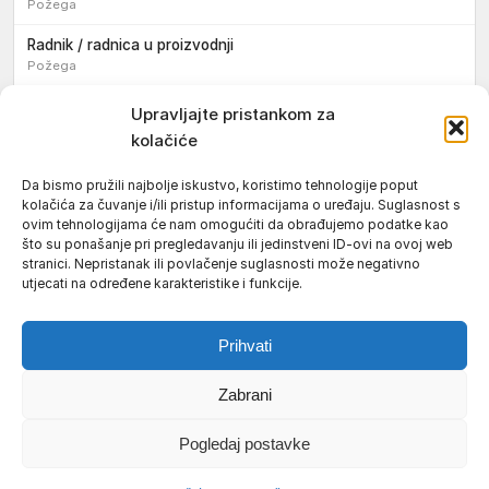
Požega
Radnik / radnica u proizvodnji
Požega
Sezonski pomoćni radnik / sezonska pomoćna radnica
Upravljajte pristankom za
kolačiće
Pomoćni pekar / pomoćna pekarica
Požega
Da bismo pružili najbolje iskustvo, koristimo tehnologije poput
kolačića za čuvanje i/ili pristup informacijama o uređaju. Suglasnost s
Pekar / pekarica
ovim tehnologijama će nam omogućiti da obrađujemo podatke kao
Požega
što su ponašanje pri pregledavanju ili jedinstveni ID-ovi na ovoj web
stranici. Nepristanak ili povlačenje suglasnosti može negativno
Konobar / konobarica
utjecati na određene karakteristike i funkcije.
Požega
Prihvati
Zabrani
Uvjeti korištenja
Impressum
Politika kolačića (EU)
Pogledaj postavke
Pravila privatnosti
© 2026 Požeški vodič. Sva prava pridržana.