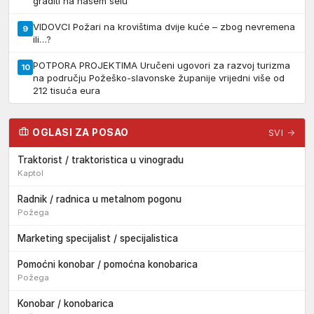
graditi na našem selu”
VIDOVCI Požari na krovištima dvije kuće – zbog nevremena
9
ili…?
POTPORA PROJEKTIMA Uručeni ugovori za razvoj turizma
10
na području Požeško-slavonske županije vrijedni više od
212 tisuća eura
OGLASI ZA POSAO
SVI →
Traktorist / traktoristica u vinogradu
Kaptol
Radnik / radnica u metalnom pogonu
Požega
Marketing specijalist / specijalistica
Pomoćni konobar / pomoćna konobarica
Požega
Konobar / konobarica