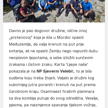
Davno je pao dogovor družine, slične onoj
„prstenovoj“ koja je išla u Mordor spasiti
Međuzemlje, da valja krenuti na put prije
svitanja, ali ne spasiti Zemlju nego napuniti dušu
neopisivim ljepotama, a sebe izložiti sunčevim
zrakama i čistom zraku. Karta ‘Lijepe naše’
pokazala je na
NP Sjeverni
Velebi
t, to je bila
sudbina koju treba živjeti. Valjalo je družini tog
subotnjeg jutra poraniti i krenuti na put prema
čarobnom kraju. Osamnaest hrabrih planinara
sa dva kombija putuje do svog odredišta. Veselje,
pjesma, pa naizmjence spavanje tijekom vožnje,