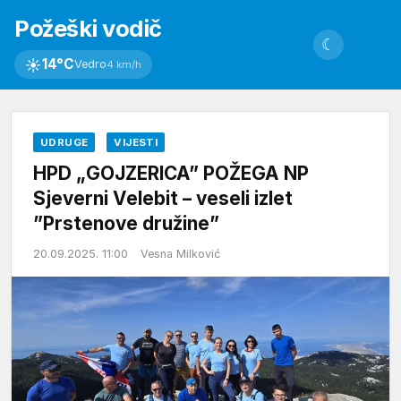
Požeški vodič
☾
☀
14°C
Vedro
4 km/h
UDRUGE
VIJESTI
HPD „GOJZERICA” POŽEGA NP
Sjeverni Velebit – veseli izlet
”Prstenove družine”
20.09.2025. 11:00
Vesna Milković