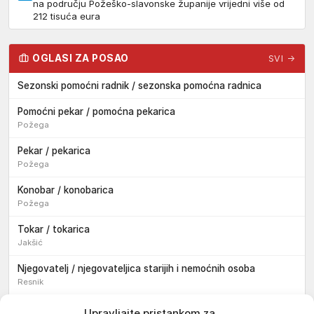
na području Požeško-slavonske županije vrijedni više od
212 tisuća eura
OGLASI ZA POSAO
SVI →
Sezonski pomoćni radnik / sezonska pomoćna radnica
Pomoćni pekar / pomoćna pekarica
Požega
Pekar / pekarica
Požega
Konobar / konobarica
Požega
Tokar / tokarica
Jakšić
Njegovatelj / njegovateljica starijih i nemoćnih osoba
Resnik
Konobar / konobarica
Upravljajte pristankom za