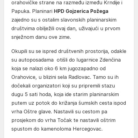
orahovičke strane na razmeđu između Krndije i
Papuka. Planinari
HPD Gojzerica Požega
zajedno su s ostalim slavonskih planinarskim
društvima obilježili ovaj dan, uživajući u prvom
snježnom danu ove zime.
Okupili su se ispred društvenih prostorija, odakle
su autoposadama otišli do lugarnice Zdenčina
koja se nalazi oko 6 km jugozapadno od
Orahovice, u blizini sela Radlovac. Tamo su ih
dočekali organizatori koji su pripremili stazu
dugu 5 sati hoda, koja ide starim planinarskim
putem uz potok do križanja šumskih cesta ispod
vrha Oštre glave. Nastavili su cestom pa
prosjekom do vrha Točak te nastavili oštrim
spustom do kamenoloma Hercegovac.