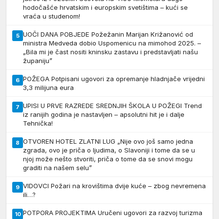
hodočašće hrvatskim i europskim svetištima – kući se
vraća u studenom!
UOČI DANA POBJEDE Požežanin Marijan Križanović od
5
ministra Medveda dobio Uspomenicu na mimohod 2025. –
„Bila mi je čast nositi kninsku zastavu i predstavljati našu
županiju”
POŽEGA Potpisani ugovori za opremanje hladnjače vrijedni
6
3,3 milijuna eura
UPISI U PRVE RAZREDE SREDNJIH ŠKOLA U POŽEGI Trend
7
iz ranijih godina je nastavljen – apsolutni hit je i dalje
Tehnička!
OTVOREN HOTEL ZLATNI LUG „Nije ovo još samo jedna
8
zgrada, ovo je priča o ljudima, o Slavoniji i tome da se u
njoj može nešto stvoriti, priča o tome da se snovi mogu
graditi na našem selu”
VIDOVCI Požari na krovištima dvije kuće – zbog nevremena
9
ili…?
POTPORA PROJEKTIMA Uručeni ugovori za razvoj turizma
10