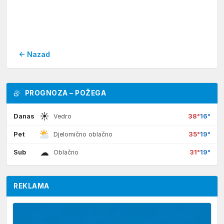
← Nazad
PROGNOZA – POŽEGA
☀
Danas
38°
16°
Vedro
Pet
35°
19°
Djelomično oblačno
☁
Sub
31°
19°
Oblačno
REKLAMA