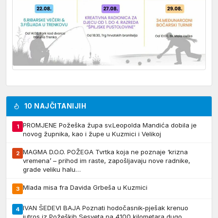
10 NAJČITANIJIH
PROMJENE Požeška župa sv.Leopolda Mandića dobila je
1
novog župnika, kao i župe u Kuzmici i Velikoj
MAGMA D.O.O. POŽEGA Tvrtka koja ne poznaje ‘krizna
2
vremena’ – prihod im raste, zapošljavaju nove radnike,
grade veliku halu…
Mlada misa fra Davida Grbeša u Kuzmici
3
IVAN ŠEDEVI BAJA Poznati hodočasnik-pješak krenuo
4
jutros iz Požeških Sesveta na 4100 kilometara dugo