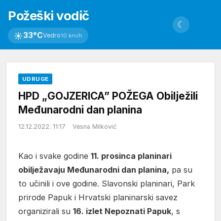
Požeški vodič
☾
☀
33°C
Vedro
10 km/h
UDRUGE
HPD „GOJZERICA” POŽEGA Obilježili
Međunarodni dan planina
12.12.2022. 11:17
Vesna Milković
Kao i svake godine
11. prosinca planinari
obilježavaju Međunarodni dan planina,
pa su
to učinili i ove godine. Slavonski planinari, Park
prirode Papuk i Hrvatski planinarski savez
organizirali su
16. izlet Nepoznati Papuk
, s