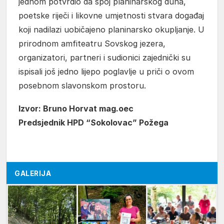
jednom potvrdio da spoj planinarskog duha,
poetske riječi i likovne umjetnosti stvara događaj
koji nadilazi uobičajeno planinarsko okupljanje. U
prirodnom amfiteatru Sovskog jezera,
organizatori, partneri i sudionici zajednički su
ispisali još jedno lijepo poglavlje u priči o ovom
posebnom slavonskom prostoru.
Izvor: Bruno Horvat mag.oec
Predsjednik HPD “Sokolovac” Požega
GALERIJA