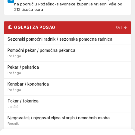
na području Požeško-slavonske županije vrijedni više od
212 tisuća eura
OGLASI ZA POSAO
SVI →
Sezonski pomoćni radnik / sezonska pomoćna radnica
Pomoćni pekar / pomoćna pekarica
Požega
Pekar / pekarica
Požega
Konobar / konobarica
Požega
Tokar / tokarica
Jakšić
Njegovatelj / njegovateljica starijih i nemoćnih osoba
Resnik
Konobar / konobarica