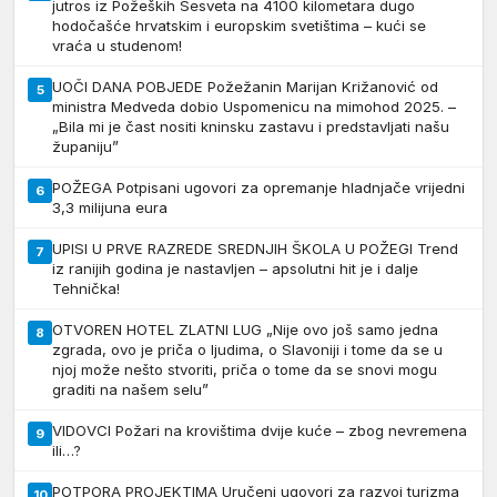
jutros iz Požeških Sesveta na 4100 kilometara dugo
hodočašće hrvatskim i europskim svetištima – kući se
vraća u studenom!
UOČI DANA POBJEDE Požežanin Marijan Križanović od
5
ministra Medveda dobio Uspomenicu na mimohod 2025. –
„Bila mi je čast nositi kninsku zastavu i predstavljati našu
županiju”
POŽEGA Potpisani ugovori za opremanje hladnjače vrijedni
6
3,3 milijuna eura
UPISI U PRVE RAZREDE SREDNJIH ŠKOLA U POŽEGI Trend
7
iz ranijih godina je nastavljen – apsolutni hit je i dalje
Tehnička!
OTVOREN HOTEL ZLATNI LUG „Nije ovo još samo jedna
8
zgrada, ovo je priča o ljudima, o Slavoniji i tome da se u
njoj može nešto stvoriti, priča o tome da se snovi mogu
graditi na našem selu”
VIDOVCI Požari na krovištima dvije kuće – zbog nevremena
9
ili…?
POTPORA PROJEKTIMA Uručeni ugovori za razvoj turizma
10