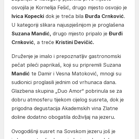
osvojila je Kornelija Fešić, drugo mjesto osvojio je
Ivica Kopecki
dok je treća bila
Đurđa Crnković
.
U kategoriji slikara najuspješnijom je proglašena
Suzana Mandić,
drugo mjesto pripalo je
Đurđi
Crnković
, a treće
Kristini Devičić.
Druženje je imalo i prepoznatljiv gastronomski
pečat pileći paprikaš, koji su pripremili Suzana
Mandić
te Damir i Vesna Matoković, mnogi su
sudionici proglasili jednim od vrhunaca dana.
Glazbena skupina „Duo Amor“ pobrinula se za
dobru atmosferu tijekom cijelog susreta, dok je
prigodna degustacija Akademskih vina Zlatne
doline dodatno obogatila doživljaj na jezeru.
Ovogodišnji susret na Sovskom jezeru još je