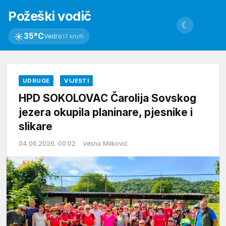
Požeški vodič
☾
☀
35°C
Vedro
17 km/h
UDRUGE
VIJESTI
HPD SOKOLOVAC Čarolija Sovskog
jezera okupila planinare, pjesnike i
slikare
04.06.2026. 00:02
Vesna Milković