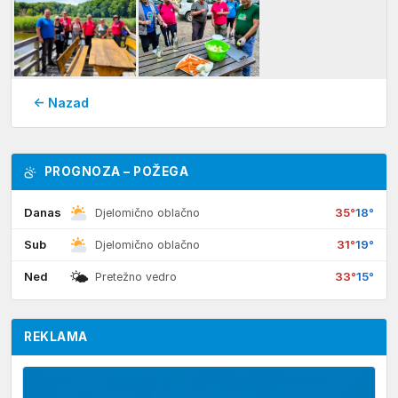
← Nazad
PROGNOZA – POŽEGA
Danas
35°
18°
Djelomično oblačno
Sub
31°
19°
Djelomično oblačno
🌤
Ned
33°
15°
Pretežno vedro
REKLAMA