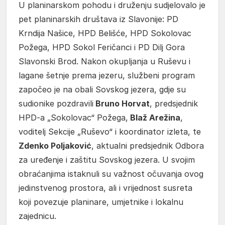
U planinarskom pohodu i druženju sudjelovalo je
pet planinarskih društava iz Slavonije: PD
Krndija Našice, HPD Belišće, HPD Sokolovac
Požega, HPD Sokol Feričanci i PD Dilj Gora
Slavonski Brod. Nakon okupljanja u Ruševu i
lagane šetnje prema jezeru, službeni program
započeo je na obali Sovskog jezera, gdje su
sudionike pozdravili
Bruno Horvat
, predsjednik
HPD-a „Sokolovac“ Požega,
Blaž Arežina
,
voditelj Sekcije „Ruševo“ i koordinator izleta, te
Zdenko Poljaković
, aktualni predsjednik Odbora
za uređenje i zaštitu Sovskog jezera. U svojim
obraćanjima istaknuli su važnost očuvanja ovog
jedinstvenog prostora, ali i vrijednost susreta
koji povezuje planinare, umjetnike i lokalnu
zajednicu.