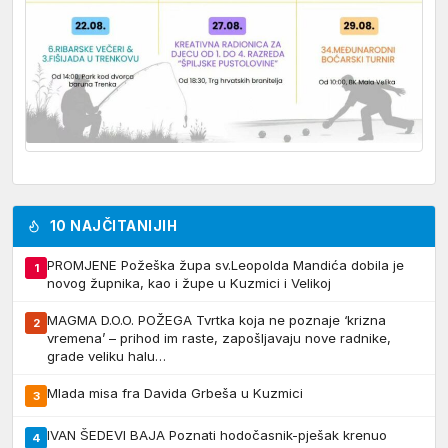
10 NAJČITANIJIH
PROMJENE Požeška župa sv.Leopolda Mandića dobila je
1
novog župnika, kao i župe u Kuzmici i Velikoj
MAGMA D.O.O. POŽEGA Tvrtka koja ne poznaje ‘krizna
2
vremena’ – prihod im raste, zapošljavaju nove radnike,
grade veliku halu…
Mlada misa fra Davida Grbeša u Kuzmici
3
IVAN ŠEDEVI BAJA Poznati hodočasnik-pješak krenuo
4