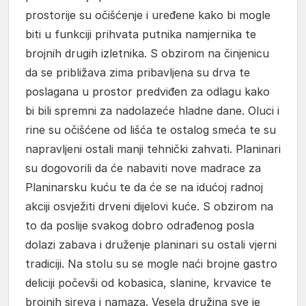
prostorije su očišćenje i uređene kako bi mogle
biti u funkciji prihvata putnika namjernika te
brojnih drugih izletnika. S obzirom na činjenicu
da se približava zima pribavljena su drva te
poslagana u prostor predviđen za odlagu kako
bi bili spremni za nadolazeće hladne dane. Oluci i
rine su očišćene od lišća te ostalog smeća te su
napravljeni ostali manji tehnički zahvati. Planinari
su dogovorili da će nabaviti nove madrace za
Planinarsku kuću te da će se na idućoj radnoj
akciji osvježiti drveni dijelovi kuće. S obzirom na
to da poslije svakog dobro odrađenog posla
dolazi zabava i druženje planinari su ostali vjerni
tradiciji. Na stolu su se mogle naći brojne gastro
deliciji počevši od kobasica, slanine, krvavice te
brojnih sireva i namaza. Vesela družina sve je