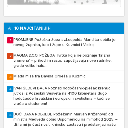
10 NAJČITANIJIH
PROMJENE Požeška župa sv.Leopolda Mandića dobila je
1
novog župnika, kao i župe u Kuzmici i Velikoj
MAGMA D.O.O. POŽEGA Tvrtka koja ne poznaje ‘krizna
2
vremena’ – prihod im raste, zapošljavaju nove radnike,
grade veliku halu…
Mlada misa fra Davida Grbeša u Kuzmici
3
IVAN ŠEDEVI BAJA Poznati hodočasnik-pješak krenuo
4
jutros iz Požeških Sesveta na 4100 kilometara dugo
hodočašće hrvatskim i europskim svetištima – kući se
vraća u studenom!
UOČI DANA POBJEDE Požežanin Marijan Križanović od
5
ministra Medveda dobio Uspomenicu na mimohod 2025. –
„Bila mi je čast nositi kninsku zastavu i predstavljati našu