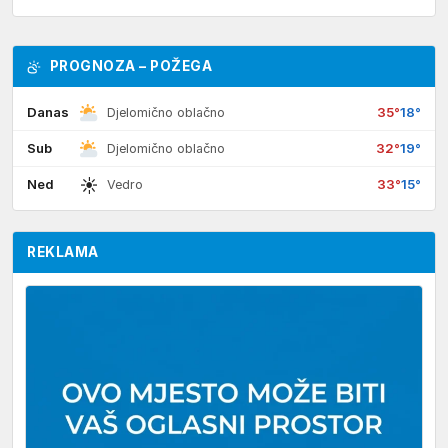
PROGNOZA – POŽEGA
Danas
35°
18°
Djelomično oblačno
Sub
32°
19°
Djelomično oblačno
☀
Ned
33°
15°
Vedro
REKLAMA