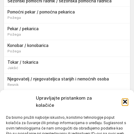
Sezonski pomoćni radnik / sezonska pomoćna radnica
Pomoćni pekar / pomoćna pekarica
Požega
Pekar / pekarica
Požega
Konobar / konobarica
Požega
Tokar / tokarica
Jakšić
Njegovatelj / njegovateljica starijih i nemoćnih osoba
Resnik
Konobar / konobarica
Upravljajte pristankom za
Požega
kolačiće
Bravar / bravarica
Da bismo pružili najbolje iskustvo, koristimo tehnologije poput
Jakšić
kolačića za čuvanje i/ili pristup informacijama o uređaju. Suglasnost s
ovim tehnologijama će nam omogućiti da obrađujemo podatke kao
Vozač / vozačica teretnog vozila s poluprikolicom
što su ponašanje pri pregledavanju ili jedinstveni ID-ovi na ovoj web