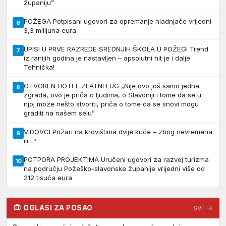
županiju”
POŽEGA Potpisani ugovori za opremanje hladnjače vrijedni
6
3,3 milijuna eura
UPISI U PRVE RAZREDE SREDNJIH ŠKOLA U POŽEGI Trend
7
iz ranijih godina je nastavljen – apsolutni hit je i dalje
Tehnička!
OTVOREN HOTEL ZLATNI LUG „Nije ovo još samo jedna
8
zgrada, ovo je priča o ljudima, o Slavoniji i tome da se u
njoj može nešto stvoriti, priča o tome da se snovi mogu
graditi na našem selu”
VIDOVCI Požari na krovištima dvije kuće – zbog nevremena
9
ili…?
POTPORA PROJEKTIMA Uručeni ugovori za razvoj turizma
10
na području Požeško-slavonske županije vrijedni više od
212 tisuća eura
OGLASI ZA POSAO
SVI →