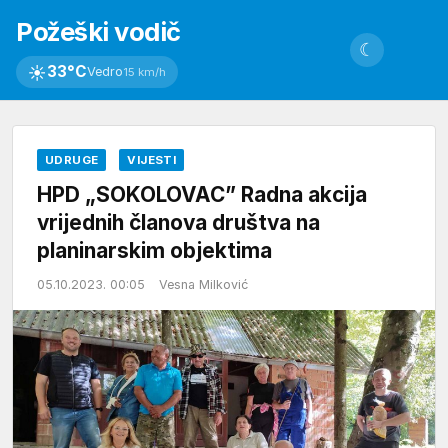
Požeški vodič
☾
☀
33°C
Vedro
15 km/h
UDRUGE
VIJESTI
HPD „SOKOLOVAC” Radna akcija
vrijednih članova društva na
planinarskim objektima
05.10.2023. 00:05
Vesna Milković