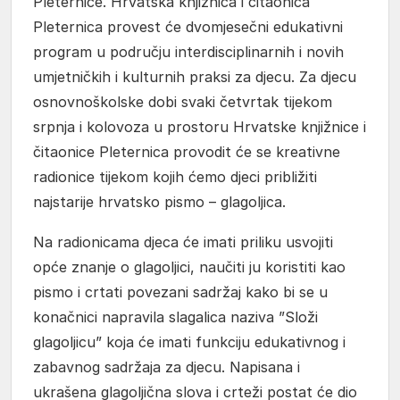
Pleternice. Hrvatska knjižnica i čitaonica
Pleternica provest će dvomjesečni edukativni
program u području interdisciplinarnih i novih
umjetničkih i kulturnih praksi za djecu. Za djecu
osnovnoškolske dobi svaki četvrtak tijekom
srpnja i kolovoza u prostoru Hrvatske knjižnice i
čitaonice Pleternica provodit će se kreativne
radionice tijekom kojih ćemo djeci približiti
najstarije hrvatsko pismo – glagoljica.
Na radionicama djeca će imati priliku usvojiti
opće znanje o glagoljici, naučiti ju koristiti kao
pismo i crtati povezani sadržaj kako bi se u
konačnici napravila slagalica naziva ”Složi
glagoljicu” koja će imati funkciju edukativnog i
zabavnog sadržaja za djecu. Napisana i
ukrašena glagoljična slova i crteži postat će dio