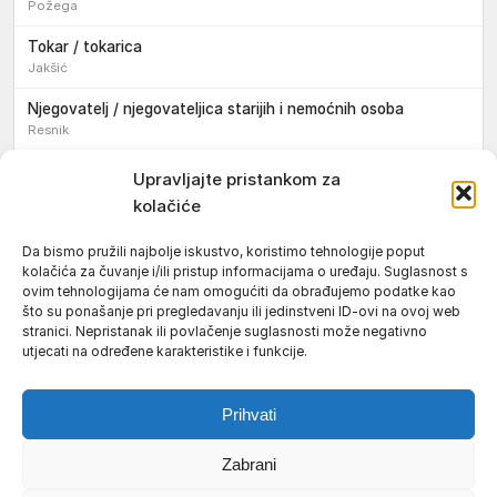
Požega
Tokar / tokarica
Jakšić
Njegovatelj / njegovateljica starijih i nemoćnih osoba
Resnik
Konobar / konobarica
Upravljajte pristankom za
Požega
kolačiće
Bravar / bravarica
Da bismo pružili najbolje iskustvo, koristimo tehnologije poput
Jakšić
kolačića za čuvanje i/ili pristup informacijama o uređaju. Suglasnost s
ovim tehnologijama će nam omogućiti da obrađujemo podatke kao
Vozač / vozačica teretnog vozila s poluprikolicom
što su ponašanje pri pregledavanju ili jedinstveni ID-ovi na ovoj web
Požega
stranici. Nepristanak ili povlačenje suglasnosti može negativno
utjecati na određene karakteristike i funkcije.
Pomoćnik/ica u nastavi
Prihvati
Zabrani
Uvjeti korištenja
Impressum
Politika kolačića (EU)