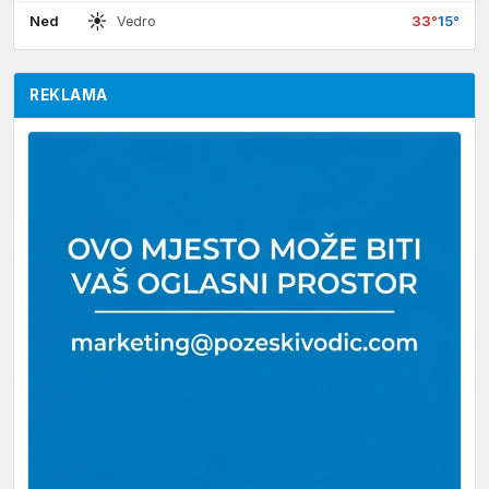
☀
Ned
33°
15°
Vedro
REKLAMA