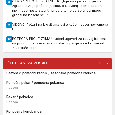
OTVOREN HOTEL ZLATNI LUG „Nije ovo još samo jedna
8
zgrada, ovo je priča o ljudima, o Slavoniji i tome da se u
njoj može nešto stvoriti, priča o tome da se snovi mogu
graditi na našem selu”
VIDOVCI Požari na krovištima dvije kuće – zbog nevremena
9
ili…?
POTPORA PROJEKTIMA Uručeni ugovori za razvoj turizma
10
na području Požeško-slavonske županije vrijedni više od
212 tisuća eura
OGLASI ZA POSAO
SVI →
Sezonski pomoćni radnik / sezonska pomoćna radnica
Pomoćni pekar / pomoćna pekarica
Požega
Pekar / pekarica
Požega
Konobar / konobarica