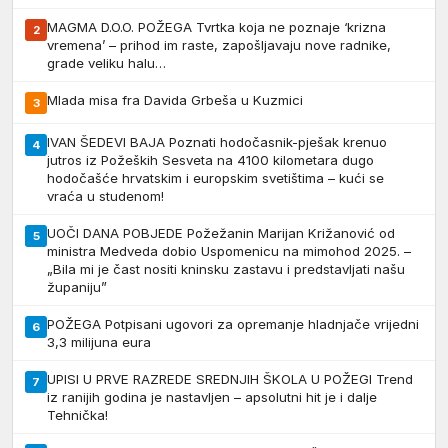
MAGMA D.O.O. POŽEGA Tvrtka koja ne poznaje ‘krizna
2
vremena’ – prihod im raste, zapošljavaju nove radnike,
grade veliku halu…
Mlada misa fra Davida Grbeša u Kuzmici
3
IVAN ŠEDEVI BAJA Poznati hodočasnik-pješak krenuo
4
jutros iz Požeških Sesveta na 4100 kilometara dugo
hodočašće hrvatskim i europskim svetištima – kući se
vraća u studenom!
UOČI DANA POBJEDE Požežanin Marijan Križanović od
5
ministra Medveda dobio Uspomenicu na mimohod 2025. –
„Bila mi je čast nositi kninsku zastavu i predstavljati našu
županiju”
POŽEGA Potpisani ugovori za opremanje hladnjače vrijedni
6
3,3 milijuna eura
UPISI U PRVE RAZREDE SREDNJIH ŠKOLA U POŽEGI Trend
7
iz ranijih godina je nastavljen – apsolutni hit je i dalje
Tehnička!