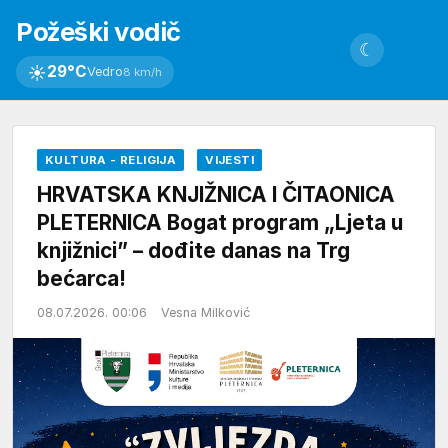
Požeški vodič
☾
☀
29°C
Vedro
8 km/h
KULTURA - RELIGIJA
VIJESTI
HRVATSKA KNJIŽNICA I ČITAONICA
PLETERNICA Bogat program „Ljeta u
knjižnici” – dođite danas na Trg
bećarca!
08.07.2026. 00:06
Vesna Milković