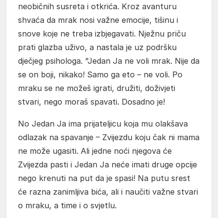
neobičnih susreta i otkrića. Kroz avanturu
shvaća da mrak nosi važne emocije, tišinu i
snove koje ne treba izbjegavati. Nježnu priču
prati glazba uživo, a nastala je uz podršku
dječjeg psihologa. ”Jedan Ja ne voli mrak. Nije da
se on boji, nikako! Samo ga eto – ne voli. Po
mraku se ne možeš igrati, družiti, doživjeti
stvari, nego moraš spavati. Dosadno je!
No Jedan Ja ima prijateljicu koja mu olakšava
odlazak na spavanje – Zvijezdu koju čak ni mama
ne može ugasiti. Ali jedne noći njegova će
Zvijezda pasti i Jedan Ja neće imati druge opcije
nego krenuti na put da je spasi! Na putu srest
će razna zanimljiva bića, ali i naučiti važne stvari
o mraku, a time i o svjetlu.