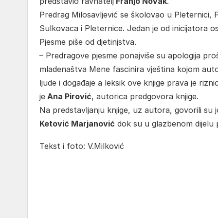
predstavio ravnatelj
Franjo Novak
.
Predrag Milosavljević se školovao u Pleternici, 
Sulkovaca i Pleternice. Jedan je od inicijatora o
Pjesme piše od djetinjstva.
– Predragove pjesme ponajviše su apologija proš
mladenaštva Mene fascinira vještina kojom autor 
ljude i događaje a leksik ove knjige prava je rizni
je
Ana Pirović
, autorica predgovora knjige.
Na predstavljanju knjige, uz autora, govorili su 
Ketović Marjanović
dok su u glazbenom dijelu 
Tekst i foto: V.Milković