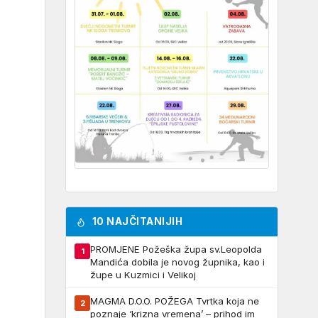
10 NAJČITANIJIH
PROMJENE Požeška župa sv.Leopolda
1
Mandića dobila je novog župnika, kao i
župe u Kuzmici i Velikoj
MAGMA D.O.O. POŽEGA Tvrtka koja ne
2
poznaje ‘krizna vremena’ – prihod im