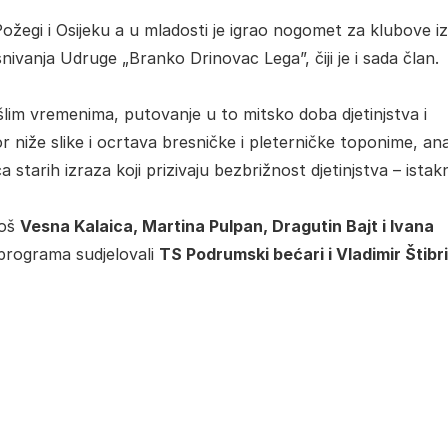
Požegi i Osijeku a u mladosti je igrao nogomet za klubove iz
snivanja Udruge „Branko Drinovac Lega”, čiji je i sada član.
lim vremenima, putovanje u to mitsko doba djetinjstva i
niže slike i ocrtava bresničke i pleterničke toponime, anal
ca starih izraza koji prizivaju bezbrižnost djetinjstva – istak
još
Vesna Kalaica, Martina Pulpan, Dragutin Bajt i Ivana
programa sudjelovali
TS Podrumski bećari i Vladimir Štibri