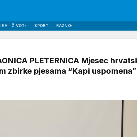
IKA - ŽIVOT
SPORT
RAZNO
▾
▾
AONICA PLETERNICA Mjesec hrvats
jem zbirke pjesama “Kapi uspomena”