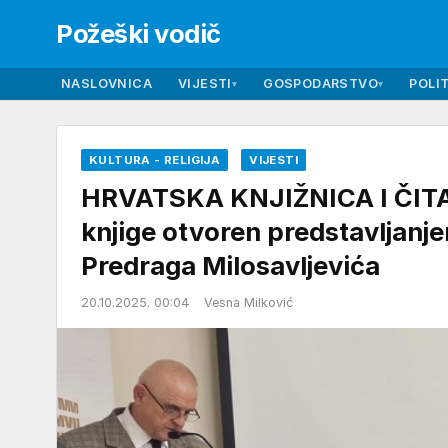
Požeški vodič
NASLOVNICA
VIJESTI
GOSPODARSTVO
POLIT
▾
▾
KULTURA - RELIGIJA
VIJESTI
HRVATSKA KNJIŽNICA I ČIT
knjige otvoren predstavljan
Predraga Milosavljevića
20.10.2025. 00:04
Vesna Milković