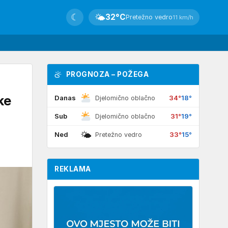
☾
🌤
32°C
Pretežno vedro
11 km/h
PROGNOZA – POŽEGA
ke
Danas
34°
18°
Djelomično oblačno
Sub
31°
19°
Djelomično oblačno
🌤
Ned
33°
15°
Pretežno vedro
REKLAMA