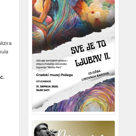
izira
nula
ć.