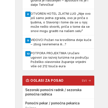
godina je nastavljen – apsolutni hit je i
dalje Tehnička!
OTVOREN HOTEL ZLATNI LUG „Nije ovo
8
još samo jedna zgrada, ovo je priča o
ljudima, o Slavoniji i tome da se u njoj
može nešto stvoriti, priča o tome da se
snovi mogu graditi na našem selu”
VIDOVCI Požari na krovištima dvije kuće
9
– zbog nevremena ili…?
POTPORA PROJEKTIMA Uručeni
10
ugovori za razvoj turizma na području
Požeško-slavonske županije vrijedni
više od 212 tisuća eura
OGLASI ZA POSAO
SVI →
Sezonski pomoćni radnik / sezonska
pomoćna radnica
Pomoćni pekar / pomoćna pekarica
Požega