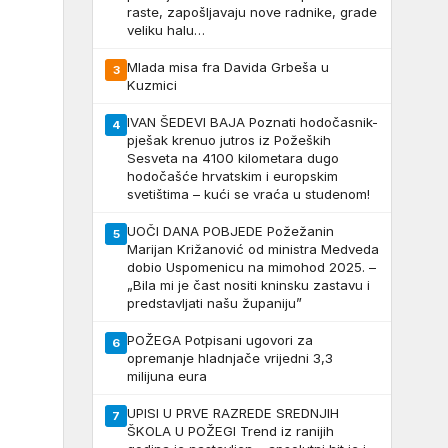
raste, zapošljavaju nove radnike, grade
veliku halu…
Mlada misa fra Davida Grbeša u
3
Kuzmici
IVAN ŠEDEVI BAJA Poznati hodočasnik-
4
pješak krenuo jutros iz Požeških
Sesveta na 4100 kilometara dugo
hodočašće hrvatskim i europskim
svetištima – kući se vraća u studenom!
UOČI DANA POBJEDE Požežanin
5
Marijan Križanović od ministra Medveda
dobio Uspomenicu na mimohod 2025. –
„Bila mi je čast nositi kninsku zastavu i
predstavljati našu županiju”
POŽEGA Potpisani ugovori za
6
opremanje hladnjače vrijedni 3,3
milijuna eura
UPISI U PRVE RAZREDE SREDNJIH
7
ŠKOLA U POŽEGI Trend iz ranijih