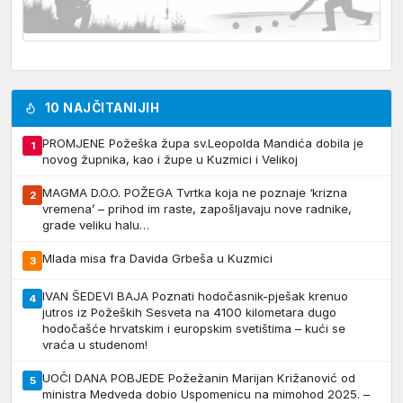
10 NAJČITANIJIH
PROMJENE Požeška župa sv.Leopolda Mandića dobila je
1
novog župnika, kao i župe u Kuzmici i Velikoj
MAGMA D.O.O. POŽEGA Tvrtka koja ne poznaje ‘krizna
2
vremena’ – prihod im raste, zapošljavaju nove radnike,
grade veliku halu…
Mlada misa fra Davida Grbeša u Kuzmici
3
IVAN ŠEDEVI BAJA Poznati hodočasnik-pješak krenuo
4
jutros iz Požeških Sesveta na 4100 kilometara dugo
hodočašće hrvatskim i europskim svetištima – kući se
vraća u studenom!
UOČI DANA POBJEDE Požežanin Marijan Križanović od
5
ministra Medveda dobio Uspomenicu na mimohod 2025. –