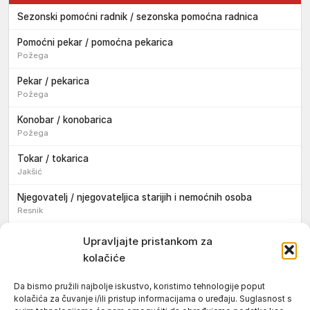
Sezonski pomoćni radnik / sezonska pomoćna radnica
Pomoćni pekar / pomoćna pekarica
Požega
Pekar / pekarica
Požega
Konobar / konobarica
Požega
Tokar / tokarica
Jakšić
Njegovatelj / njegovateljica starijih i nemoćnih osoba
Resnik
Konobar / konobarica
Upravljajte pristankom za
Požega
kolačiće
Bravar / bravarica
Da bismo pružili najbolje iskustvo, koristimo tehnologije poput
Jakšić
kolačića za čuvanje i/ili pristup informacijama o uređaju. Suglasnost s