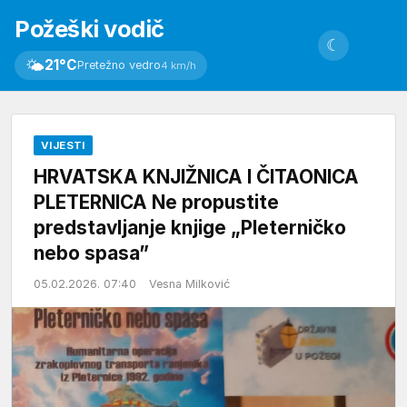
Požeški vodič
☾
🌤
21°C
Pretežno vedro
4 km/h
VIJESTI
HRVATSKA KNJIŽNICA I ČITAONICA
PLETERNICA Ne propustite
predstavljanje knjige „Pleterničko
nebo spasa”
05.02.2026. 07:40
Vesna Milković