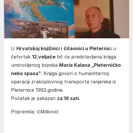
U
Hrvatskoj knjižnici i
čitaonici u Pleternic
i u
četvrtak
12.veljače
bit će predstavljena knjiga
umirovljenog bojnika
Maria Kalana „Pleterničko
nebo spasa”
. Knjiga govori o humanitarnoj
operaciji zrakoplovnog transporta ranjenika iz
Pleternice 1992.godine.
Početak je zakazan
za 19 sati.
Pripremila: V.Milković