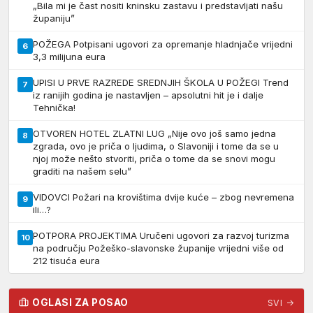
„Bila mi je čast nositi kninsku zastavu i predstavljati našu
županiju”
POŽEGA Potpisani ugovori za opremanje hladnjače vrijedni
6
3,3 milijuna eura
UPISI U PRVE RAZREDE SREDNJIH ŠKOLA U POŽEGI Trend
7
iz ranijih godina je nastavljen – apsolutni hit je i dalje
Tehnička!
OTVOREN HOTEL ZLATNI LUG „Nije ovo još samo jedna
8
zgrada, ovo je priča o ljudima, o Slavoniji i tome da se u
njoj može nešto stvoriti, priča o tome da se snovi mogu
graditi na našem selu”
VIDOVCI Požari na krovištima dvije kuće – zbog nevremena
9
ili…?
POTPORA PROJEKTIMA Uručeni ugovori za razvoj turizma
10
na području Požeško-slavonske županije vrijedni više od
212 tisuća eura
OGLASI ZA POSAO
SVI →