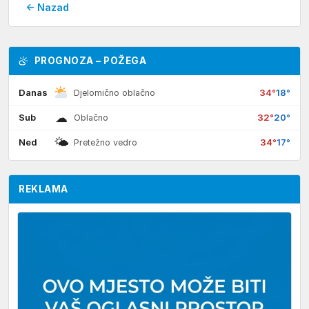
← Nazad
PROGNOZA – POŽEGA
Danas
34°
18°
Djelomično oblačno
☁
Sub
32°
20°
Oblačno
🌤
Ned
34°
17°
Pretežno vedro
REKLAMA